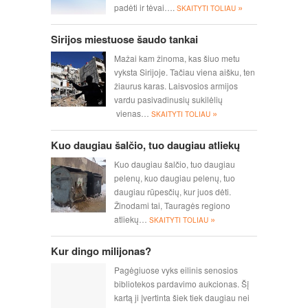
»
padėti ir tėvai….
SKAITYTI TOLIAU
Sirijos miestuose šaudo tankai
Mažai kam žinoma, kas šiuo metu
vyksta Sirijoje. Tačiau viena aišku, ten
žiaurus karas. Laisvosios armijos
vardu pasivadinusių sukilėlių
»
vienas…
SKAITYTI TOLIAU
Kuo daugiau šalčio, tuo daugiau atliekų
Kuo daugiau šalčio, tuo daugiau
pelenų, kuo daugiau pelenų, tuo
daugiau rūpesčių, kur juos dėti.
Žinodami tai, Tauragės regiono
»
atliekų…
SKAITYTI TOLIAU
Kur dingo milijonas?
Pagėgiuose vyks eilinis senosios
bibliotekos pardavimo aukcionas. Šį
kartą ji įvertinta šiek tiek daugiau nei