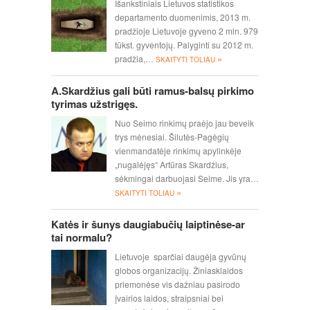
Išankstiniais Lietuvos statistikos
departamento duomenimis, 2013 m.
pradžioje Lietuvoje gyveno 2 mln. 979
tūkst. gyventojų. Palyginti su 2012 m.
»
pradžia,…
SKAITYTI TOLIAU
A.Skardžius gali būti ramus-balsų pirkimo
tyrimas užstrigęs.
Nuo Seimo rinkimų praėjo jau beveik
trys mėnesiai. Šilutės-Pagėgių
vienmandatėje rinkimų apylinkėje
„nugalėjęs“ Artūras Skardžius,
sėkmingai darbuojasi Seime. Jis yra…
»
SKAITYTI TOLIAU
Katės ir šunys daugiabučių laiptinėse-ar
tai normalu?
Lietuvoje sparčiai daugėja gyvūnų
globos organizacijų. Žiniasklaidos
priemonėse vis dažniau pasirodo
įvairios laidos, straipsniai bei