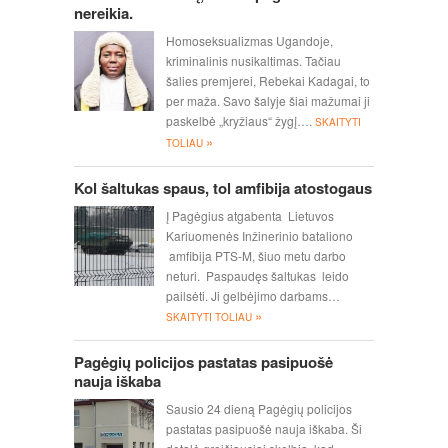
nereikia.
Homoseksualizmas Ugandoje,
kriminalinis nusikaltimas. Tačiau
šalies premjerei, Rebekai Kadagai, to
per maža. Savo šalyje šiai mažumai ji
paskelbė „kryžiaus“ žygį….
SKAITYTI
»
TOLIAU
Kol šaltukas spaus, tol amfibija atostogaus
Į Pagėgius atgabenta Lietuvos
Kariuomenės Inžinerinio bataliono
amfibija PTS-M, šiuo metu darbo
neturi. Paspaudęs šaltukas leido
pailsėti. Ji gelbėjimo darbams…
»
SKAITYTI TOLIAU
Pagėgių policijos pastatas pasipuošė
nauja iškaba
Sausio 24 dieną Pagėgių policijos
pastatas pasipuošė nauja iškaba. Ši