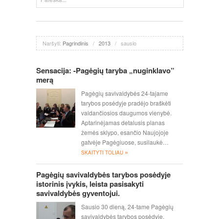
Naršyti:
Pagrindinis
/
2013
/
sausio
Sensacija: -Pagėgių taryba „nuginklavo”
merą
Pagėgių savivaldybės 24-tajame
tarybos posėdyje pradėjo braškėti
valdančiosios daugumos vienybė.
Aptarinėjamas detalusis planas
žemės sklypo, esančio Naujojoje
gatvėje Pagėgiuose, susilaukė…
»
SKAITYTI TOLIAU
Pagėgių savivaldybės tarybos posėdyje
istorinis įvykis, leista pasisakyti
savivaldybės gyventojui.
Sausio 30 dieną, 24-tame Pagėgių
savivaldybės tarybos posėdyje,