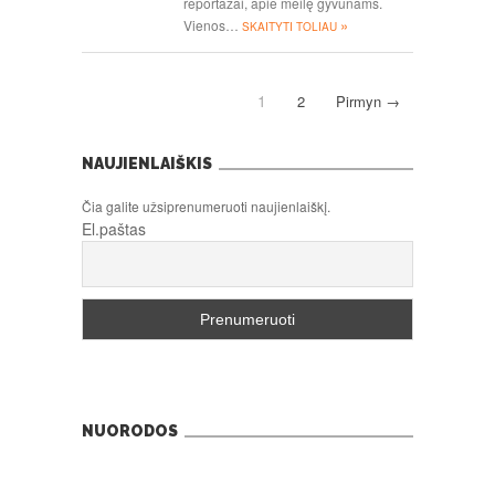
reportažai, apie meilę gyvūnams.
»
Vienos…
SKAITYTI TOLIAU
1
2
Pirmyn →
NAUJIENLAIŠKIS
Čia galite užsiprenumeruoti naujienlaiškį.
El.paštas
NUORODOS