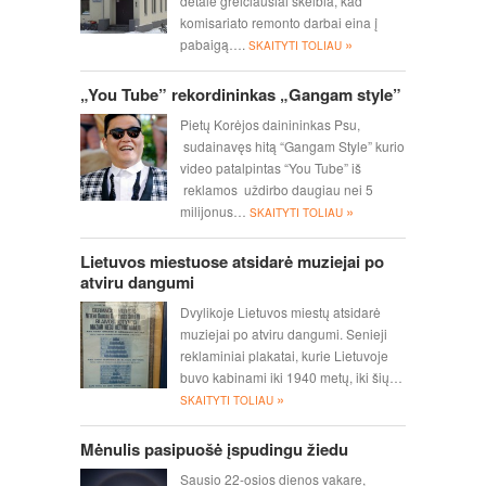
detalė greičiausiai skelbia, kad
komisariato remonto darbai eina į
»
pabaigą….
SKAITYTI TOLIAU
„You Tube” rekordininkas „Gangam style”
Pietų Korėjos dainininkas Psu,
sudainavęs hitą “Gangam Style” kurio
video patalpintas “You Tube” iš
reklamos uždirbo daugiau nei 5
»
milijonus…
SKAITYTI TOLIAU
Lietuvos miestuose atsidarė muziejai po
atviru dangumi
Dvylikoje Lietuvos miestų atsidarė
muziejai po atviru dangumi. Senieji
reklaminiai plakatai, kurie Lietuvoje
buvo kabinami iki 1940 metų, iki šių…
»
SKAITYTI TOLIAU
Mėnulis pasipuošė įspudingu žiedu
Sausio 22-osios dienos vakare,