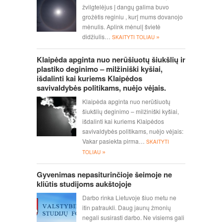
žvilgtelėjus į dangų galima buvo
grožėtis reginiu , kurį mums dovanojo
mėnulis. Aplink mėnulį švietė
»
didžiulis…
SKAITYTI TOLIAU
Klaipėda apginta nuo nerūšiuotų šiukšlių ir
plastiko deginimo – milžiniški kyšiai,
išdalinti kai kuriems Klaipėdos
savivaldybės politikams, nuėjo vėjais.
Klaipėda apginta nuo nerūšiuotų
šiukšlių deginimo – milžiniški kyšiai,
išdalinti kai kuriems Klaipėdos
savivaldybės politikams, nuėjo vėjais:
Vakar pasiekta pirma…
SKAITYTI
»
TOLIAU
Gyvenimas nepasiturinčioje šeimoje ne
kliūtis studijoms aukštojoje
Darbo rinka Lietuvoje šiuo metu ne
itin patraukli. Daug jaunų žmonių
negali susirasti darbo. Ne visiems gali