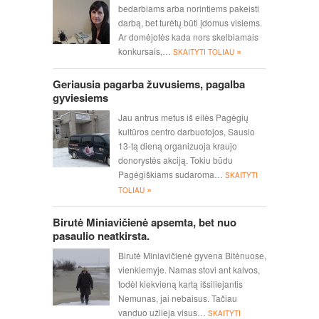
bedarbiams arba norintiems pakeisti
darbą, bet turėtų būti įdomus visiems.
Ar domėjotės kada nors skelbiamais
»
konkursais,…
SKAITYTI TOLIAU
Geriausia pagarba žuvusiems, pagalba
gyviesiems
Jau antrus metus iš eilės Pagėgių
kultūros centro darbuotojos, Sausio
13-tą dieną organizuoja kraujo
donorystės akciją. Tokiu būdu
Pagėgiškiams sudaroma…
SKAITYTI
»
TOLIAU
Birutė Miniavičienė apsemta, bet nuo
pasaulio neatkirsta.
Birutė Miniavičienė gyvena Bitėnuose,
vienkiemyje. Namas stovi ant kalvos,
todėl kiekvieną kartą išsiliejantis
Nemunas, jai nebaisus. Tačiau
vanduo užlieja visus…
SKAITYTI