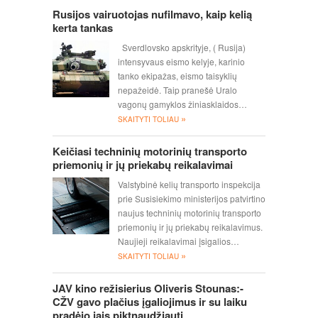
Rusijos vairuotojas nufilmavo, kaip kelią
kerta tankas
Sverdlovsko apskrityje, ( Rusija)
intensyvaus eismo kelyje, karinio
tanko ekipažas, eismo taisyklių
nepažeidė. Taip pranešė Uralo
vagonų gamyklos žiniasklaidos…
»
SKAITYTI TOLIAU
Keičiasi techninių motorinių transporto
priemonių ir jų priekabų reikalavimai
Valstybinė kelių transporto inspekcija
prie Susisiekimo ministerijos patvirtino
naujus techninių motorinių transporto
priemonių ir jų priekabų reikalavimus.
Naujieji reikalavimai įsigalios…
»
SKAITYTI TOLIAU
JAV kino režisierius Oliveris Stounas:-
CŽV gavo plačius įgaliojimus ir su laiku
pradėjo jais piktnaudžiauti