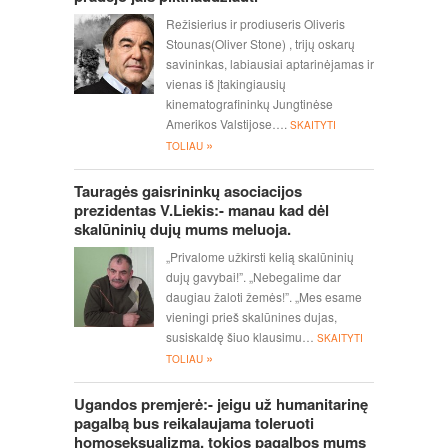
Režisierius ir prodiuseris Oliveris
Stounas(Oliver Stone) , trijų oskarų
savininkas, labiausiai aptarinėjamas ir
vienas iš įtakingiausių
kinematografininkų Jungtinėse
Amerikos Valstijose….
SKAITYTI
»
TOLIAU
Tauragės gaisrininkų asociacijos
prezidentas V.Liekis:- manau kad dėl
skalūninių dujų mums meluoja.
„Privalome užkirsti kelią skalūninių
dujų gavybai!”. „Nebegalime dar
daugiau žaloti žemės!”. „Mes esame
vieningi prieš skalūnines dujas,
susiskaldę šiuo klausimu…
SKAITYTI
»
TOLIAU
Ugandos premjerė:- jeigu už humanitarinę
pagalbą bus reikalaujama toleruoti
homoseksualizmą, tokios pagalbos mums