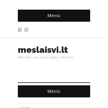
Meniu
meslaisvi.lt
Mes laisvi nuo partijų religijų ir televizijų
Meniu