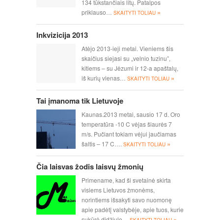
134 tūkstančiais litų. Patalpos
»
priklauso…
SKAITYTI TOLIAU
Inkvizicija 2013
Atėjo 2013-ieji metai. Vieniems šis
skaičius siejasi su „velnio tuzinu”,
kitiems – su Jėzumi ir 12-a apaštalų,
»
iš kurių vienas…
SKAITYTI TOLIAU
Tai įmanoma tik Lietuvoje
Kaunas.2013 metai, sausio 17 d. Oro
temperatūra -10 C vėjas šiaurės 7
m/s. Pučiant tokiam vėjui jaučiamas
»
šaltis – 17 C….
SKAITYTI TOLIAU
Čia laisvas žodis laisvų žmonių
Primename, kad ši svetainė skirta
visiems Lietuvos žmonėms,
norintiems išsakyti savo nuomonę
apie padėtį valstybėje, apie tuos, kurie
»
sukūrė didžiulę…