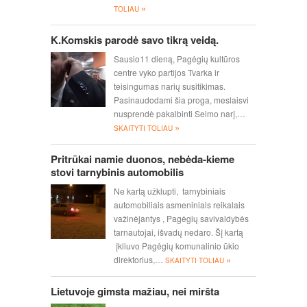
»
TOLIAU
K.Komskis parodė savo tikrą veidą.
Sausio11 dieną, Pagėgių kultūros
centre vyko partijos Tvarka ir
teisingumas narių susitikimas.
Pasinaudodami šia proga, meslaisvi
nusprendė pakalbinti Seimo narį,…
»
SKAITYTI TOLIAU
Pritrūkai namie duonos, nebėda-kieme
stovi tarnybinis automobilis
Ne kartą užklupti, tarnybiniais
automobiliais asmeniniais reikalais
važinėjantys , Pagėgių savivaldybės
tarnautojai, išvadų nedaro. Šį kartą
įkliuvo Pagėgių komunalinio ūkio
»
direktorius,…
SKAITYTI TOLIAU
Lietuvoje gimsta mažiau, nei miršta