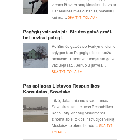
vienas iš svarstomų klausimų, buvo ar
Panemunės miesto statusą pakeisti į
»
kaimo….
SKAITYTI TOLIAU
Pagėgių vairuotojai:- Birutės gatvė graži,
bet nevisai patogi.
Po Birutės gatvės pertvarkymo, eismo
sąlygos šiuo Pagėgių miesto ruožu
pasikeitė . Dabar vairuotojai šia gatve
važiuoja ratu. Senuoju gatvės…
»
SKAITYTI TOLIAU
Paslaptingas Lietuvos Respublikos
Konsulatas, Sovetske
Tilžė, dabartiniu metu vadinamas
Sovetskas turi Lietuvos Respublikos
Konsulatą. Ar daug visuomenei
žinoma apie tokios institucijos veiklą.
Meslaisvi telefonu bandė…
SKAITYTI
»
TOLIAU