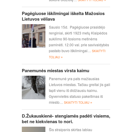
SKAITYTI TOLIAU
Pagėgiuose iškilmingai iškelta Mažosios
Lietuvos vėliava
Sausio 15d. Pagėgiuose prasidėjo
renginiai, skirti 1923 metų Klaipėdos
sukilimo 90-tosioms metinėms
paminėti. 12.00 val. prie savivaldybės
pastato buvo iškilmingai…
SKAITYTI
»
TOLIAU
Panemunės miestas virsta kaimu
Panemunė yra pats mažiausias
Lietuvos miestas. Tačiau greitai jis gali
tapti vienu iš didžiausiu kaimu.
Gyvenvietės statuso pakeitimas iš
»
miesto…
SKAITYTI TOLIAU
D.Žukauskienė- stengiamės padėti visiems,
bet ne kiekvienas to nori.
Šis straipsnis skirtas labiau