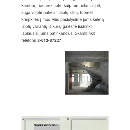
kambarį, bet nežinote, kaip ten reiks užlipti,
sugalvojote pakeisti laiptų stilių, tuomet
kreipkitės į mus.Mes pasiūlysime jums keletą
laiptų variantų iš kurių galėsite išsirinkti
labiausiai jums patinkančius. Skambinkit
telefonu
8-612-87227