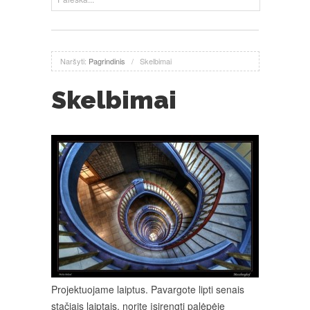
Naršyti:
Pagrindinis
/
Skelbimai
Skelbimai
Projektuojame laiptus. Pavargote lipti senais
stačiais laiptais, norite įsirengti palėpėje