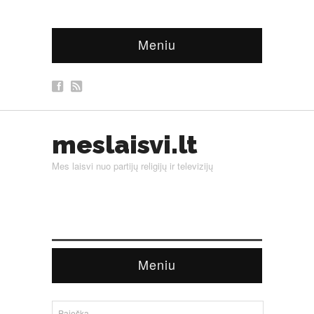
Meniu
meslaisvi.lt
Mes laisvi nuo partijų religijų ir televizijų
Meniu