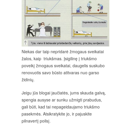
Niekas dar taip nepridarė žmogaus sveikatai
žalos, kaip triukšmas. Įsigilinę į triukšmo
poveikį žmogaus sveikatai, daugelis suskubo
renovuotis savo būsto atitvaras nuo garso
židinių.
Jeigu jūs blogai jaučiatės, jums skauda galvą,
spengia ausyse ar sunku užmigti prabudus,
gali būti, kad tai nepageidaujamo triukšmo
pasekmės. Atsikratykite jo, ir pajuskite
pilnavertį poilsį.