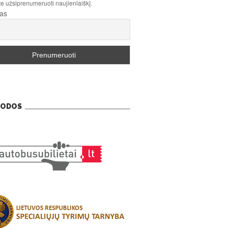
te užsiprenumeruoti naujienlaiškį.
tas
ODOS