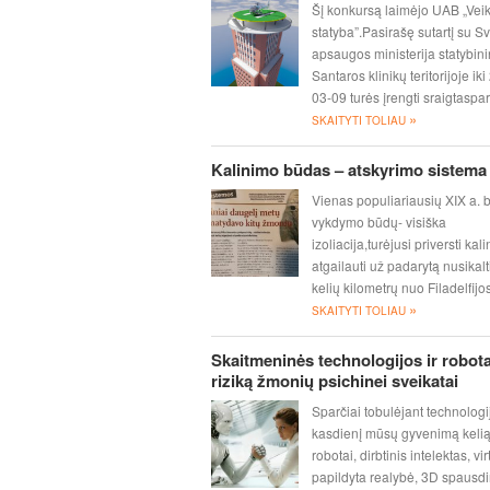
Šį konkursą laimėjo UAB „Ve
statyba”.Pasirašę sutartį su S
apsaugos ministerija statybini
Santaros klinikų teritorijoje ik
03-09 turės įrengti sraigtasp
»
SKAITYTI TOLIAU
Kalinimo būdas – atskyrimo sistema
Vienas populiariausių XIX a.
vykdymo būdų- visiška
izoliacija,turėjusi priversti kali
atgailauti už padarytą nusikal
kelių kilometrų nuo Filadelfij
»
SKAITYTI TOLIAU
Skaitmeninės technologijos ir robota
riziką žmonių psichinei sveikatai
Sparčiai tobulėjant technologi
kasdienį mūsų gyvenimą kelią
robotai, dirbtinis intelektas, virt
papildyta realybė, 3D spausdi