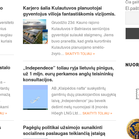
Čia gali
lo
Karjero šalia Kulautuvos planuotojai
El.paš
gyventojus vilioja fantastiškomis vizijomis.
versiteto
Gruodžio 23d. Kauno rajono
mius
Kulautuvos ir Batniavos seniūnijos
 Daugiau
gyventojai sulaukė staigmenų. Jiems
 kuriais
buvo pranešta, kad greta kurortinės
Kulautuvos planuojamo smėlio-
»
žvyro…
SKAITYTI TOLIAU
NUOR
stalo
„Independece” toliau ryja lietuvių pinigus,
už 1 mljn. eurų perkamos anglų teisininkų
konsultacijos.
as –
etardų
AB „Klaipėdos nafta“ suskystintų
nemažą
gamtinių dujų plaukiojančios saugyklą
s
laivą „Independence“ jau beveik
inkami
dešimt metų nuomojasi iš įmonės
»
»
Höegh LNG Ltd…
IAU
SKAITYTI TOLIAU
s
Pagėgių politikai užsimojo sunaikinti
socialines paslaugas teikiančią įstaigą