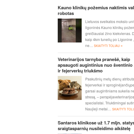
Kauno klinikų požemius naktimis va
robotas
Lietuvos sveikatos mokslo uni
ligoninės Kauno klinikų pože
greičiausiai žino kiekvienas.
kaip 4km tunelių po Ligonine ,
»
ne…
SKAITYTI TOLIAU
Veterinarijos tarnyba pranešė, kaip
apsaugoti augintinius nuo šventinio 
ir fejerverkų triukšmo
Paskutinių metų dienų atribut
fejerverkai ir sproginėjančiųp
garsai augintiniams sukelia 
stresą, – perspėjaveterinarijo
specialistai. Triukšmingai sut
Naujieji metai…
SKAITYTI TOL
Santaros klinikose už 1.7 mljn. staty
sraigtasparnių nusileidimo aikštelę