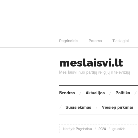
Pagrindinis
Parama
Tiesiogiai
meslaisvi.lt
Mes laisvi nuo partijų religijų ir televizijų
Bendras
Aktualijos
Politika
Susisiekimas
Viešieji pirkimai
Naršyti:
Pagrindinis
/
2020
/
gruodžio