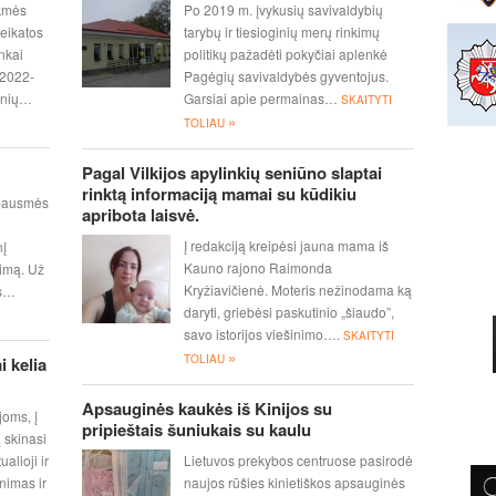
ikmės
Po 2019 m. įvykusių savivaldybių
veikatos
tarybų ir tiesioginių merų rinkimų
nkai
politikų pažadėti pokyčiai aplenkė
i 2022-
Pagėgių savivaldybės gyventojus.
arnių…
Garsiai apie permainas…
SKAITYTI
»
TOLIAU
Pagal Vilkijos apylinkių seniūno slaptai
rinktą informaciją mamai su kūdikiu
 bausmės
apribota laisvė.
Į redakciją kreipėsi jauna mama iš
nį
Kauno rajono Raimonda
timą. Už
Kryžiavičienė. Moteris nežinodama ką
os…
daryti, griebėsi paskutinio „šiaudo”,
savo istorijos viešinimo….
SKAITYTI
»
TOLIAU
i kelia
Apsauginės kaukės iš Kinijos su
joms, į
pripieštais šuniukais su kaulu
 skinasi
ualioji ir
Lietuvos prekybos centruose pasirodė
nimas ir
naujos rūšies kinietiškos apsauginės