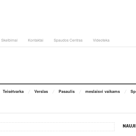
Skelbimai
Kontaktai
Spaudos Centras
Videoteka
Teisėtvarka
Verslas
Pasaulis
meslaisvi vaikams
Sp
NAUJI