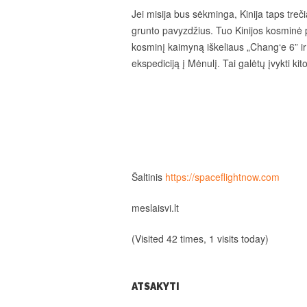
Jei misija bus sėkminga, Kinija taps treč
grunto pavyzdžius. Tuo Kinijos kosminė
kosminį kaimyną iškeliaus „Chang‘e 6” ir 
ekspediciją į Mėnulį. Tai galėtų įvykti ki
Šaltinis
https://spaceflightnow.com
meslaisvi.lt
(Visited 42 times, 1 visits today)
ATSAKYTI