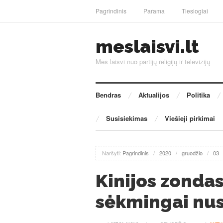
Pagrindinis
Parama
Tiesiogiai
meslaisvi.lt
Mes laisvi nuo partijų religijų ir televizijų
Bendras
Aktualijos
Politika
Susisiekimas
Viešieji pirkimai
Naršyti:
Pagrindinis
/
2020
/
gruodžio
/
03
Kinijos zonda
sėkmingai nus