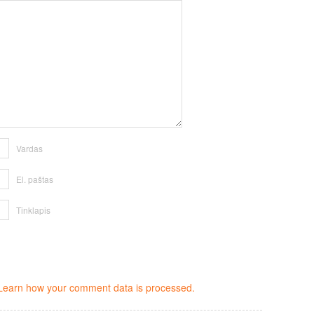
Vardas
El. paštas
Tinklapis
Learn how your comment data is processed.