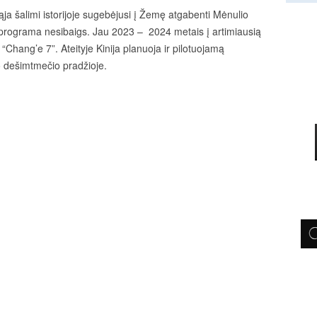
iąja šalimi istorijoje sugebėjusi į Žemę atgabenti Mėnulio
 programa nesibaigs. Jau 2023 – 2024 metais į artimiausią
“Chang’e 7”. Ateityje Kinija planuoja ir pilotuojamą
to dešimtmečio pradžioje.