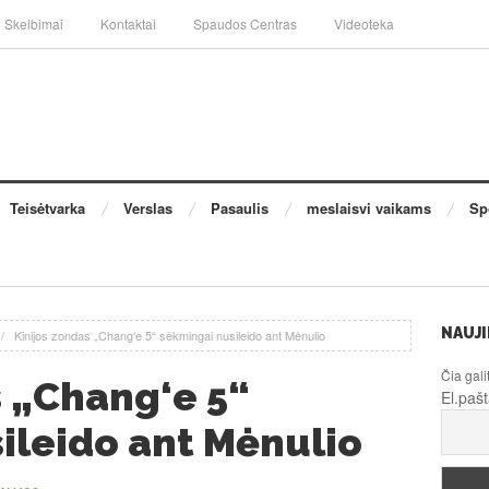
Skelbimai
Kontaktai
Spaudos Centras
Videoteka
Teisėtvarka
Verslas
Pasaulis
meslaisvi vaikams
Sp
NAUJI
/
Kinijos zondas „Chang‘e 5“ sėkmingai nusileido ant Mėnulio
Čia gali
s „Chang‘e 5“
El.paš
ileido ant Mėnulio