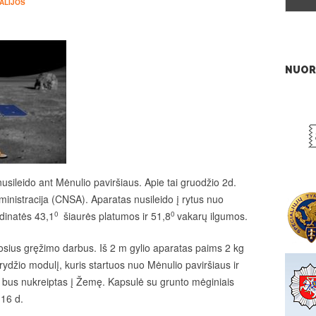
ALIJOS
NUOR
sileido ant Mėnulio paviršiaus. Apie tai gruodžio 2d.
inistracija (CNSA). Aparatas nusileido į rytus nuo
dinatės 43,1
0
šiaurės platumos ir 51,8
0
vakarų ilgumos.
osius gręžimo darbus. Iš 2 m gylio aparatas paims 2 kg
ydžio modulį, kuris startuos nuo Mėnulio paviršiaus ir
“ bus nukreiptas į Žemę. Kapsulė su grunto mėginiais
-16 d.