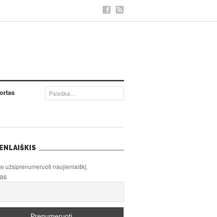
ortas
ENLAIŠKIS
te užsiprenumeruoti naujienlaiškį.
tas