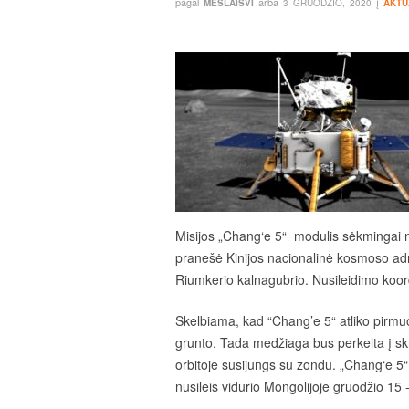
pagal
arba
į
MESLAISVI
3 GRUODŽIO, 2020
AKTU
Misijos „Chang‘e 5“ modulis sėkmingai nu
pranešė Kinijos nacionalinė kosmoso adm
Riumkerio kalnagubrio. Nusileidimo koor
Skelbiama, kad “Chang’e 5“ atliko pirmu
grunto. Tada medžiaga bus perkelta į skr
orbitoje susijungs su zondu. „Chang‘e 5
nusileis vidurio Mongolijoje gruodžio 15 