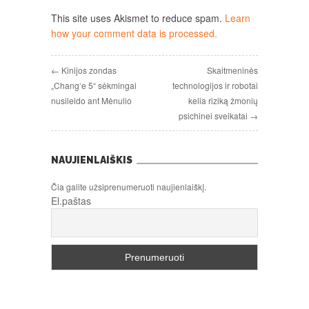
This site uses Akismet to reduce spam.
Learn
how your comment data is processed.
← Kinijos zondas
Skaitmeninės
„Chang‘e 5“ sėkmingai
technologijos ir robotai
nusileido ant Mėnulio
kelia riziką žmonių
psichinei sveikatai →
NAUJIENLAIŠKIS
Čia galite užsiprenumeruoti naujienlaiškį.
El.paštas