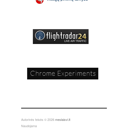
Autorinės teisės © 2026
meslaisvi.lt
Naudojama