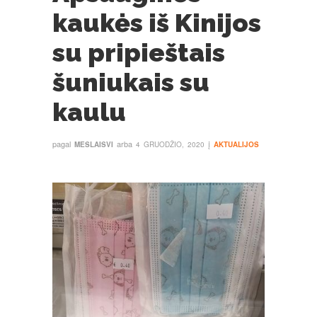
kaukės iš Kinijos
su pripieštais
šuniukais su
kaulu
pagal
arba
į
MESLAISVI
4 GRUODŽIO, 2020
AKTUALIJOS