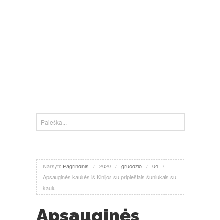
Naršyti:
Pagrindinis
/
2020
/
gruodžio
/
04
/
Apsauginės kaukės iš Kinijos su pripieštais šuniukais su
kaulu
Apsauginės