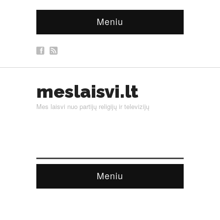
Meniu
meslaisvi.lt
Mes laisvi nuo partijų religijų ir televizijų
Meniu