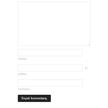
Vardas
El.
paštas
Tinklapis