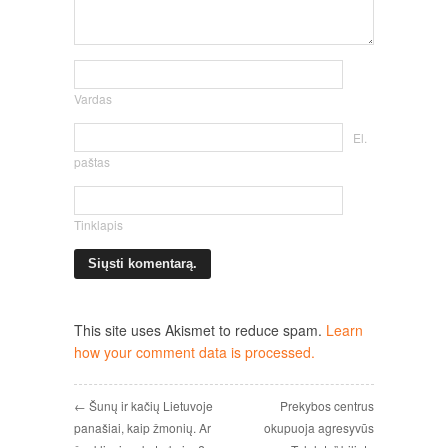
Vardas
El.
paštas
Tinklapis
This site uses Akismet to reduce spam.
Learn
how your comment data is processed.
← Šunų ir kačių Lietuvoje
Prekybos centrus
panašiai, kaip žmonių. Ar
okupuoja agresyvūs