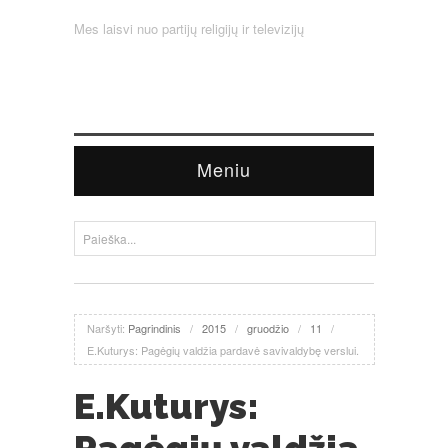
Mes laisvi nuo partijų religijų ir televizijų
Meniu
Naršyti:
Pagrindinis
/
2015
/
gruodžio
/
11
/
E.Kuturys: Pagėgių valdžia pardavė savivaldybę verslui.
E.Kuturys: