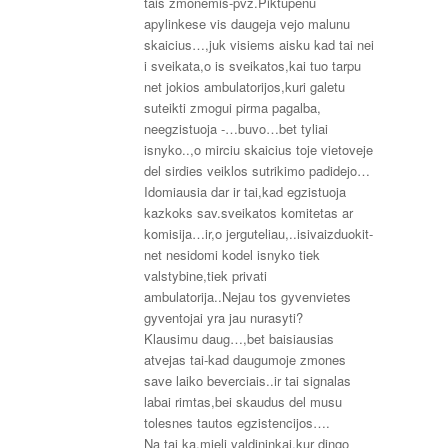
tais zmonemis-pvz.Piktupenu
apylinkese vis daugeja vejo malunu
skaicius…,juk visiems aisku kad tai nei
i sveikata,o is sveikatos,kai tuo tarpu
net jokios ambulatorijos,kuri galetu
suteikti zmogui pirma pagalba,
neegzistuoja -…buvo…bet tyliai
isnyko..,o mirciu skaicius toje vietoveje
del sirdies veiklos sutrikimo padidejo…
Idomiausia dar ir tai,kad egzistuoja
kazkoks sav.sveikatos komitetas ar
komisija…ir,o jerguteliau,..isivaizduokit-
net nesidomi kodel isnyko tiek
valstybine,tiek privati
ambulatorija..Nejau tos gyvenvietes
gyventojai yra jau nurasyti?
Klausimu daug…,bet baisiausias
atvejas tai-kad daugumoje zmones
save laiko beverciais..ir tai signalas
labai rimtas,bei skaudus del musu
tolesnes tautos egzistencijos….
Na tai ka,mieli valdininkai,kur dingo