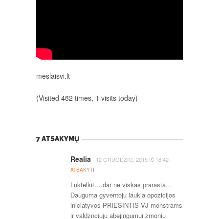
meslaisvi.lt
(Visited 482 times, 1 visits today)
7 ATSAKYMŲ
Realia
·
12 GRUODŽIO, 2015
IŠ
18:42
ATSAKYTI
Luktelkit….dar ne viskas prarasta…
Dauguma gyventoju laukia opozicijos
iniciatyvos PRIESINTIS VJ monstrams
ir valdznciuju abejingumui zmoniu