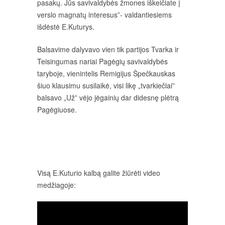
pasakų. Jūs savivaldybės žmones iškeičiate į
verslo magnatų interesus”- valdantiesiems
išdėstė E.Kuturys.
Balsavime dalyvavo vien tik partijos Tvarka ir
Teisingumas nariai Pagėgių savivaldybės
taryboje, vienintelis Remigijus Špečkauskas
šiuo klausimu susilaikė, visi likę „tvarkiečiai”
balsavo „Už” vėjo jėgainių dar didesnę plėtrą
Pagėgiuose.
Visą E.Kuturio kalbą galite žiūrėti video
medžiagoje: