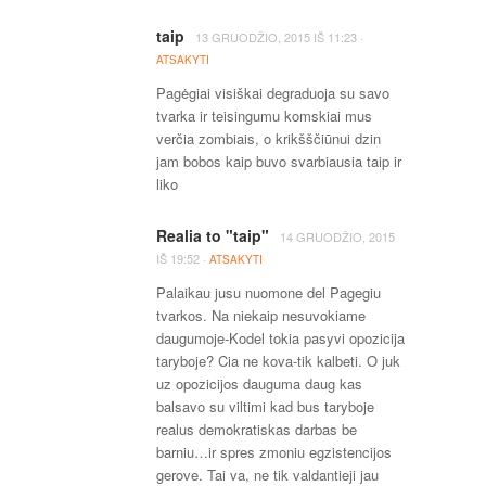
taip
·
13 GRUODŽIO, 2015
IŠ
11:23
ATSAKYTI
Pagėgiai visiškai degraduoja su savo
tvarka ir teisingumu komskiai mus
verčia zombiais, o krikšščiūnui dzin
jam bobos kaip buvo svarbiausia taip ir
liko
Realia to "taip"
14 GRUODŽIO, 2015
·
IŠ
19:52
ATSAKYTI
Palaikau jusu nuomone del Pagegiu
tvarkos. Na niekaip nesuvokiame
daugumoje-Kodel tokia pasyvi opozicija
taryboje? Cia ne kova-tik kalbeti. O juk
uz opozicijos dauguma daug kas
balsavo su viltimi kad bus taryboje
realus demokratiskas darbas be
barniu…ir spres zmoniu egzistencijos
gerove. Tai va, ne tik valdantieji jau