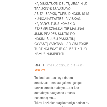
KĄ DISKUTUOTI DĖL TŲ JĖGAINIŲ?:-
TRAUKINYS NUVAŽIAVO.
AŠ TAI BAPKIŲ TURIU DINGSIU IŠ IŠ
KUNIGAIKŠTYSTĖS IR VISKAS.
KĄ DARYSIT JŪS KOMSKIO
STABMELDŽIAI,KAI TIE MALŪNAI
JUMS PRADĖS SUKTIS PO
NOSIM,IŠ JŪSŲ PASKUTINĮ
GYVASTĮ VARYDAMI. AR VISI TOKIE
TURTINGI ESAT IR GALĖSIT KITUR
NAMUS NUSIPIRKTI
Realia
·
17 GRUODŽIO, 2015
IŠ
19:37
ATSAKYTI
Tai kad tas traukinys dar su
stabdziais..,manau galima ,ijungus
rankini stabdi,stabdyti…,bet kas
sustabdys daugumos zmoniu
nuzombejima…
Tikrai kazkokia tragikomedija dedasi su