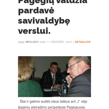
Pagėgių valdžia
pardavė
savivaldybę
verslui.
pagal
arba
į
MESLAISVI
11 GRUODŽIO, 2015
AKTUALIJOS
Štai ir galime sudėti visus taškus ant „I” vėjo
jėgainių atsiradimo peripetijose Pagėgiuose.