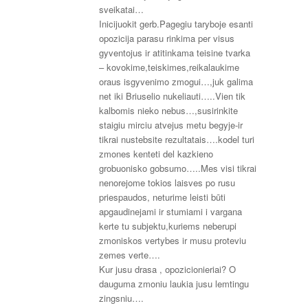
sveikatai…
Inicijuokit gerb.Pagegiu taryboje esanti
opozicija parasu rinkima per visus
gyventojus ir atitinkama teisine tvarka
– kovokime,teiskimes,reikalaukime
oraus isgyvenimo zmogui…,juk galima
net iki Briuselio nukeliauti…..Vien tik
kalbomis nieko nebus…,susirinkite
staigiu mirciu atvejus metu begyje-ir
tikrai nustebsite rezultatais….kodel turi
zmones kenteti del kazkieno
grobuonisko gobsumo…..Mes visi tikrai
nenorejome tokios laisves po rusu
priespaudos, neturime leisti būti
apgaudinejami ir stumiami i vargana
kerte tu subjektu,kuriems neberupi
zmoniskos vertybes ir musu proteviu
zemes verte….
Kur jusu drasa , opozicionieriai? O
dauguma zmoniu laukia jusu lemtingu
zingsniu….