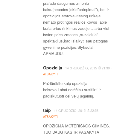
prarado daugumos zmoniu
balsu(nepades jokie”patepimai”), bet ir
opozicijos atstovai-tiesiog rinkejai
nemato protingos realios kovos ,apie
kuria pries rinkimus zadejo,…arba visi
isvien pries zmones „suzaidzia”
spektaklius,kad islaikyti sau patogias
gyvenime pozicijas.Slyksciai
APMAUDU.
Opozicija
·
14 GRUODŽIO, 2015
IŠ
21:39
ATSAKYTI
Pažiūrėkite kaip opozicija
balsavo.Labai norėčiau susitikti ir
padiskutuoti dėl vėjų jėgainių.
taip
·
14 GRUODŽIO, 2015
IŠ
22:53
ATSAKYTI
OPOZICIJA MOTERIŠKOS GIMINĖS.
TUO DAUG KAS IR PASAKYTA