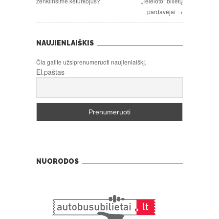
ženklinsime keturkojus?
„Teleloto” bilietų
pardavėjai →
NAUJIENLAIŠKIS
Čia galite užsiprenumeruoti naujienlaiškį.
El.paštas
NUORODOS