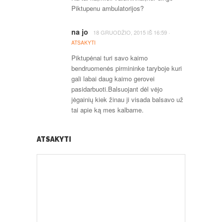
Piktupenu ambulatorijos?
na jo
·
18 GRUODŽIO, 2015
IŠ
16:59
ATSAKYTI
Piktupėnai turi savo kaimo
bendruomenės pirmininke taryboje kuri
gali labai daug kaimo gerovei
pasidarbuoti.Balsuojant dėl vėjo
jėgainių kiek žinau ji visada balsavo už
tai apie ką mes kalbame.
ATSAKYTI