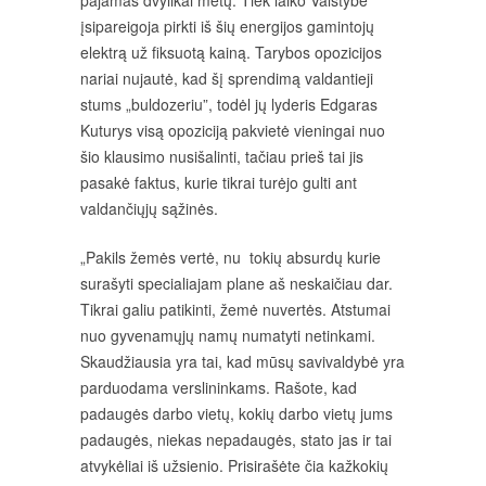
pajamas dvylikai metų. Tiek laiko Valstybė
įsipareigoja pirkti iš šių energijos gamintojų
elektrą už fiksuotą kainą. Tarybos opozicijos
nariai nujautė, kad šį sprendimą valdantieji
stums „buldozeriu”, todėl jų lyderis Edgaras
Kuturys visą opoziciją pakvietė vieningai nuo
šio klausimo nusišalinti, tačiau prieš tai jis
pasakė faktus, kurie tikrai turėjo gulti ant
valdančiųjų sąžinės.
„Pakils žemės vertė, nu tokių absurdų kurie
surašyti specialiajam plane aš neskaičiau dar.
Tikrai galiu patikinti, žemė nuvertės. Atstumai
nuo gyvenamųjų namų numatyti netinkami.
Skaudžiausia yra tai, kad mūsų savivaldybė yra
parduodama verslininkams. Rašote, kad
padaugės darbo vietų, kokių darbo vietų jums
padaugės, niekas nepadaugės, stato jas ir tai
atvykėliai iš užsienio. Prisirašėte čia kažkokių