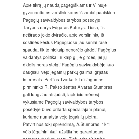
Apie tikrą jų naudą pagėgiškiams ir Vilniuje
gyvenantiems verslininkams išsamiai paaiškino
Pagėgių savivaldybės tarybos posėdyje
Tarybos narys Edgaras Kuturys. Tiesa, jis
neišrado jokio dviračio, apie verslininkų iš
sostinės kėslus Pagėgiuose jau seniai rašė
spauda, tik to niekaip nenorėjo girdėti Pagėgius
valdantys politikai, ir kaip gi jie girdės, jei jų
didelis noras steigti Pagėgių savivaldybėje kuo
daugiau vėjo jėgainių parkų galimai grįstas
interesais. Partijos Tvarka ir Teisingumas
pirmininko R. Pakso žentas Aivaras Stumbras
gali lengviau atsipūsti, lapkričio mėnesį
vykusiame Pagėgių savivaldybės tarybos
posėdyje buvo pritarta specialiajam planui,
kuriame numatyta vėjo jėgainių plėtra.
Patvirtinus tokį sprendimą, A.Stumbras ir kiti
vėjo jėgainininkai užsitikrino garantuotas