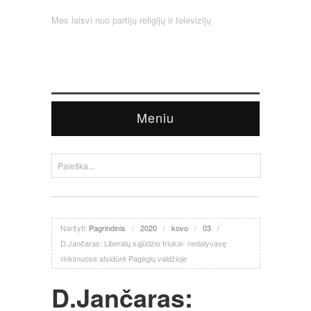
Mes laisvi nuo partijų religijų ir televizijų
Meniu
Naršyti:
Pagrindinis
/
2020
/
kovo
/
03
/
D.Jančaras: Liberalų sąjūdžio triukai- nedalyvavę
rinkimuose atsidūrė Pagėgių valdžioje
D.Jančaras: