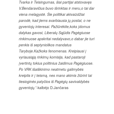
Tvarka ir Teisingumas, šiai partijai atstovavęs
V.Bendaravičius buvo išrinktas ir meru,o tai dar
viena melagystė. Šie politikai akivaizdžiai
parodė, kad jiems svarbiausia jų postai, o ne
gyventojų interesai. Pažiūrėkite,koks įdomus
dalykas gavosi, Liberalų Sąjūdis Pagėgiuose
rinkimuose apskritai nedalyvavo,o dabar jie turi
penkis iš septyniolikos mandatus
Taryboje.Kažkoks fenomenas. Kreipiausi į
vyriausiąją rinkimų komisija, kad pastaroji
įvertintų tokius politinius žaidimus Pagėgiuose.
Po VRK išaiškinimo neatmetu galimybės
kreiptis ir į teismą, nes mano akimis žiūrint tai
tiesioginės patyčios iš Pagėgių savivaldybės
gyventojų.”-
kalbėjo D.Jančaras