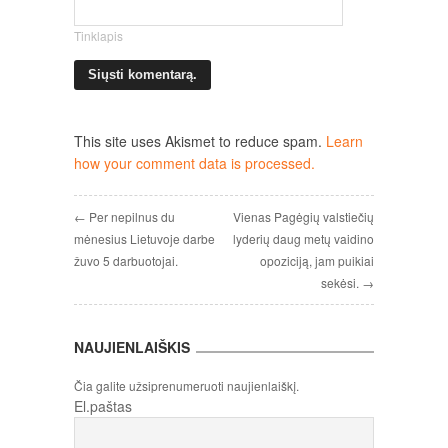
Tinklapis
This site uses Akismet to reduce spam.
Learn
how your comment data is processed.
← Per nepilnus du
Vienas Pagėgių valstiečių
mėnesius Lietuvoje darbe
lyderių daug metų vaidino
žuvo 5 darbuotojai.
opoziciją, jam puikiai
sekėsi. →
NAUJIENLAIŠKIS
Čia galite užsiprenumeruoti naujienlaiškį.
El.paštas