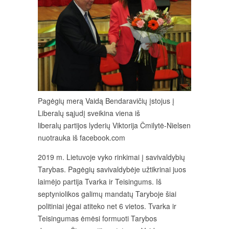
Pagėgių merą Vaidą Bendaravičių įstojus į
Liberalų sąjudį sveikina viena iš
liberalų partijos lyderių Viktorija Čmilytė-Nielsen
nuotrauka iš facebook.com
2019 m. Lietuvoje vyko rinkimai į savivaldybių
Tarybas. Pagėgių savivaldybėje užtikrinai juos
laimėjo partija Tvarka ir Teisingums. Iš
septyniolikos galimų mandatų Taryboje šiai
politiniai jėgai atiteko net 6 vietos. Tvarka ir
Teisingumas ėmėsi formuoti Tarybos