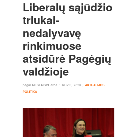
Liberalų sąjūdžio
triukai-
nedalyvavę
rinkimuose
atsidūrė Pagėgių
valdžioje
pagal
arba
į
MESLAISVI
3 KOVO, 2020
AKTUALIJOS
,
POLITIKA