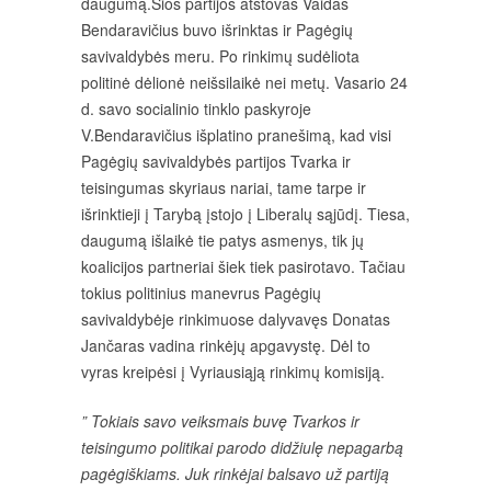
daugumą.Šios partijos atstovas Vaidas
Bendaravičius buvo išrinktas ir Pagėgių
savivaldybės meru. Po rinkimų sudėliota
politinė dėlionė neišsilaikė nei metų. Vasario 24
d. savo socialinio tinklo paskyroje
V.Bendaravičius išplatino pranešimą, kad visi
Pagėgių savivaldybės partijos Tvarka ir
teisingumas skyriaus nariai, tame tarpe ir
išrinktieji į Tarybą įstojo į Liberalų sąjūdį. Tiesa,
daugumą išlaikė tie patys asmenys, tik jų
koalicijos partneriai šiek tiek pasirotavo. Tačiau
tokius politinius manevrus Pagėgių
savivaldybėje rinkimuose dalyvavęs Donatas
Jančaras vadina rinkėjų apgavystę. Dėl to
vyras kreipėsi į Vyriausiąją rinkimų komisiją.
” Tokiais savo veiksmais buvę Tvarkos ir
teisingumo politikai parodo didžiulę nepagarbą
pagėgiškiams. Juk rinkėjai balsavo už partiją