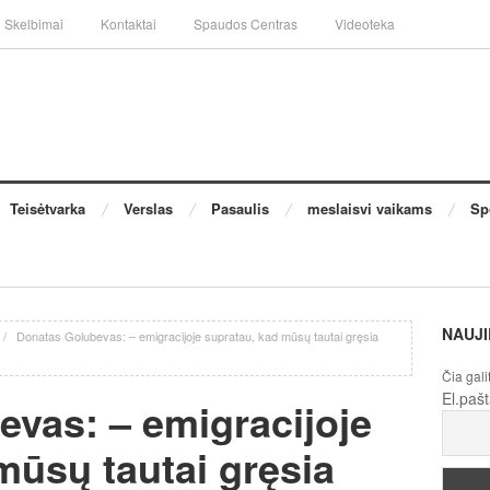
Skelbimai
Kontaktai
Spaudos Centras
Videoteka
Teisėtvarka
Verslas
Pasaulis
meslaisvi vaikams
Sp
NAUJI
/
Donatas Golubevas: – emigracijoje supratau, kad mūsų tautai gręsia
Čia gali
El.paš
vas: – emigracijoje
mūsų tautai gręsia