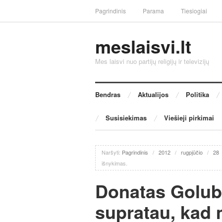
Pagrindinis
Parama
Tiesiogiai
meslaisvi.lt
Mes laisvi nuo partijų religijų ir televizijų
Bendras
Aktualijos
Politika
Susisiekimas
Viešieji pirkimai
Naršyti:
Pagrindinis
/
2012
/
rugpjūčio
/
28
išnykimas.
Donatas Golube
supratau, kad 