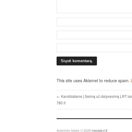
This site uses Akismet to reduce spam.
← Kandidatams į Seimą už dalyvavimą LRT lai
780 lt
Autorinės teisės © 2026
meslaisvi.lt