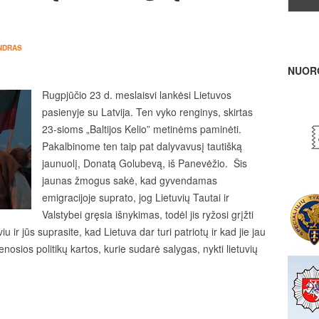
NDRAS
NUOR
Rugpjūčio 23 d. meslaisvi lankėsi Lietuvos
pasienyje su Latvija. Ten vyko renginys, skirtas
23-sioms „Baltijos Kelio” metinėms paminėti.
Pakalbinome ten taip pat dalyvavusį tautišką
jaunuolį, Donatą Golubevą, iš Panevėžio. Šis
jaunas žmogus sakė, kad gyvendamas
emigracijoje suprato, jog Lietuvių Tautai ir
Valstybei gręsia išnykimas, todėl jis ryžosi grįžti
u ir jūs suprasite, kad Lietuva dar turi patriotų ir kad jie jau
nosios politikų kartos, kurie sudarė salygas, nykti lietuvių