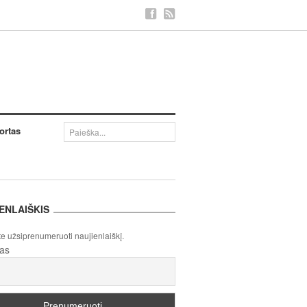
ortas
ENLAIŠKIS
te užsiprenumeruoti naujienlaiškį.
tas