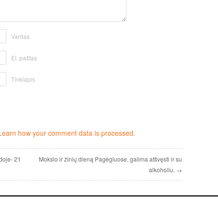
Vardas
El. paštas
Tinklapis
Learn how your comment data is processed.
doje- 21
Mokslo ir žinių dieną Pagėgiuose, galima atšvęsti ir su
alkoholiu. →