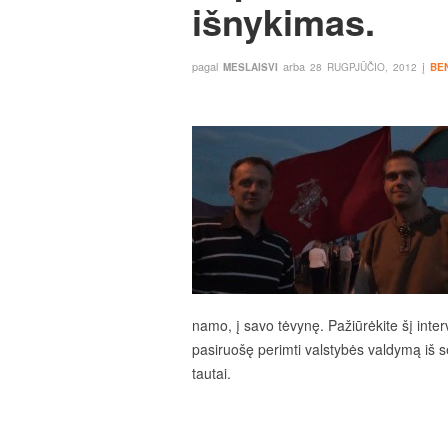
išnykimas.
pagal
arba
į
MESLAISVI
28 RUGPJŪČIO, 2012
BE
namo, į savo tėvynę. Pažiūrėkite šį intervi
pasiruošę perimti valstybės valdymą iš se
tautai.