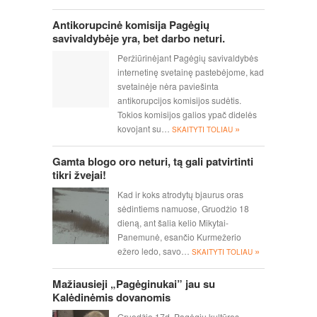
Antikorupcinė komisija Pagėgių
savivaldybėje yra, bet darbo neturi.
Peržiūrinėjant Pagėgių savivaldybės
internetinę svetainę pastebėjome, kad
svetainėje nėra paviešinta
antikorupcijos komisijos sudėtis.
Tokios komisijos galios ypač didelės
»
kovojant su…
SKAITYTI TOLIAU
Gamta blogo oro neturi, tą gali patvirtinti
tikri žvejai!
Kad ir koks atrodytų bjaurus oras
sėdintiems namuose, Gruodžio 18
dieną, ant šalia kelio Mikytai-
Panemunė, esančio Kurmežerio
»
ežero ledo, savo…
SKAITYTI TOLIAU
Mažiausieji „Pagėginukai” jau su
Kalėdinėmis dovanomis
Gruodžio 17d.,Pagėgių kultūros