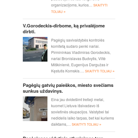
organizacijoms, kurios…
SKAITYTI
»
TOLIAU
V.Gorodeckis-dirbome, ką privalėjome
dirbti.
Pagėgių savivaldybės kontrolės
komitetą sudaro penki nariai.
Pirmininkas Vladimiras Gorodeckis,
nariai Bronislavas Budvytis, Viltė
Miškinienė, Eugenijus Dargužas ir
»
Kęstutis Komskis….
SKAITYTI TOLIAU
Pagėgių gatvių paieškos, miesto svečiams
sunkus uždavinys.
Eina jau dvidešimt tretieji metai,
kuomet Lietuva išsivadavo iš
sovietinės okupacijos. Valstybei tai
nedidelis laiko tarpas, bet kai kuriems
»
daiktams,…
SKAITYTI TOLIAU