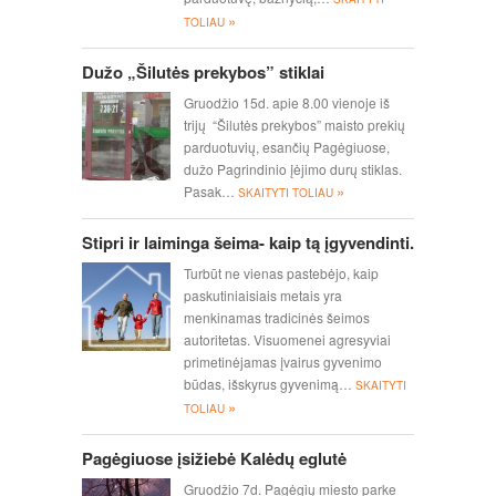
»
TOLIAU
Dužo „Šilutės prekybos” stiklai
Gruodžio 15d. apie 8.00 vienoje iš
trijų “Šilutės prekybos” maisto prekių
parduotuvių, esančių Pagėgiuose,
dužo Pagrindinio įėjimo durų stiklas.
»
Pasak…
SKAITYTI TOLIAU
Stipri ir laiminga šeima- kaip tą įgyvendinti.
Turbūt ne vienas pastebėjo, kaip
paskutiniaisiais metais yra
menkinamas tradicinės šeimos
autoritetas. Visuomenei agresyviai
primetinėjamas įvairus gyvenimo
būdas, išskyrus gyvenimą…
SKAITYTI
»
TOLIAU
Pagėgiuose įsižiebė Kalėdų eglutė
Gruodžio 7d. Pagėgių miesto parke