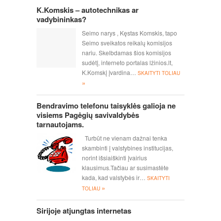
K.Komskis – autotechnikas ar
vadybininkas?
Seimo narys , Kęstas Komskis, tapo
Seimo sveikatos reikalų komisijos
nariu. Skelbdamas šios komisijos
sudėtį, interneto portalas lžinios.lt,
K.Komskį įvardina…
SKAITYTI TOLIAU
»
Bendravimo telefonu taisyklės galioja ne
visiems Pagėgių savivaldybės
tarnautojams.
Turbūt ne vienam dažnai tenka
skambinti į valstybines institucijas,
norint išsiaiškinti įvairius
klausimus.Tačiau ar susimastėte
kada, kad valstybės ir…
SKAITYTI
»
TOLIAU
Sirijoje atjungtas internetas