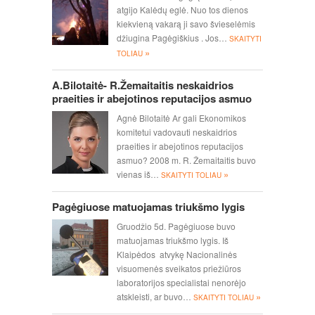
atgijo Kalėdų eglė. Nuo tos dienos
kiekvieną vakarą ji savo švieselėmis
džiugina Pagėgiškius . Jos…
SKAITYTI
»
TOLIAU
A.Bilotaitė- R.Žemaitaitis neskaidrios
praeities ir abejotinos reputacijos asmuo
Agnė Bilotaitė Ar gali Ekonomikos
komitetui vadovauti neskaidrios
praeities ir abejotinos reputacijos
asmuo? 2008 m. R. Žemaitaitis buvo
»
vienas iš…
SKAITYTI TOLIAU
Pagėgiuose matuojamas triukšmo lygis
Gruodžio 5d. Pagėgiuose buvo
matuojamas triukšmo lygis. Iš
Klaipėdos atvykę Nacionalinės
visuomenės sveikatos priežiūros
laboratorijos specialistai nenorėjo
»
atskleisti, ar buvo…
SKAITYTI TOLIAU