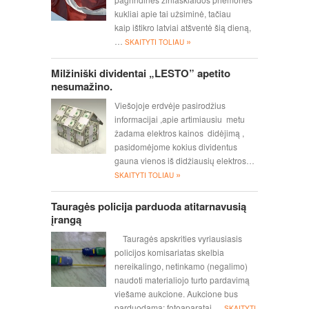
kukliai apie tai užsiminė, tačiau
kaip ištikro latviai atšventė šią dieną,
»
…
SKAITYTI TOLIAU
Milžiniški dividentai „LESTO” apetito
nesumažino.
Viešojoje erdvėje pasirodžius
informacijai ,apie artimiausiu metu
žadama elektros kainos didėjimą ,
pasidomėjome kokius dividentus
gauna vienos iš didžiausių elektros…
»
SKAITYTI TOLIAU
Tauragės policija parduoda atitarnavusią
įrangą
Tauragės apskrities vyriausiasis
policijos komisariatas skelbia
nereikalingo, netinkamo (negalimo)
naudoti materialiojo turto pardavimą
viešame aukcione. Aukcione bus
parduodama: fotoaparatai,…
SKAITYTI