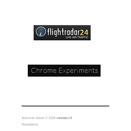
Autorinės teisės © 2026
meslaisvi.lt
Naudojama