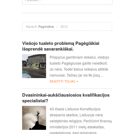
Naršyti:
Pagrindinis
/
2012
Viešojo tualeto problemą Pagėgiškiai
išsprendė savarankiškai.
Prispyrus gamtiniam reikalui, viešojo
tualeto Pagėgiuose galite neieškoti.
Jo nėra. Todėl tokius reikalus atlikite
namuose. Tačiau jai vis tik jūsų…
»
SKAITYTI TOLIAU
Dvasininkai-aukščiausiosios kvalifikacijos
specialistai?
43-čiasis Lietuvos Konstitucijos
straipsnis skelbia, Lietuvoje nėra
valstybinės religijos. Peržiūrint finansų
ministerijos 2011 metų ataskaitas,
pastebėjome, kad religinėms