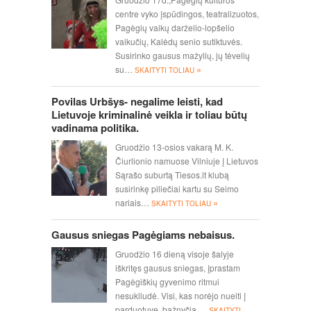
centre vyko įspūdingos, teatralizuotos,
Pagėgių vaikų darželio-lopšelio
vaikučių, Kalėdų senio sutiktuvės.
Susirinko gausus mažylių, jų tėvelių
»
su…
SKAITYTI TOLIAU
Povilas Urbšys- negalime leisti, kad
Lietuvoje kriminalinė veikla ir toliau būtų
vadinama politika.
Gruodžio 13-osios vakarą M. K.
Čiurlionio namuose Vilniuje į Lietuvos
Sąrašo suburtą Tiesos.lt klubą
susirinkę piliečiai kartu su Seimo
»
nariais…
SKAITYTI TOLIAU
Gausus sniegas Pagėgiams nebaisus.
Gruodžio 16 dieną visoje šalyje
iškritęs gausus sniegas, įprastam
Pagėgiškių gyvenimo ritmui
nesukliudė. Visi, kas norėjo nueiti į
parduotuvę, bažnyčią,…
SKAITYTI