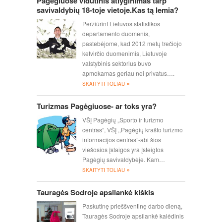
Pagėgiuose vidutinis atlyginimas tarp
savivaldybių 18-toje vietoje.Kas tą lemia?
Peržiūrint Lietuvos statistikos
departamento duomenis,
pastebėjome, kad 2012 metų trečiojo
ketvirčio duomenimis, Lietuvoje
valstybinis sektorius buvo
apmokamas geriau nei privatus….
»
SKAITYTI TOLIAU
Turizmas Pagėgiuose- ar toks yra?
VŠĮ Pagėgių „Sporto ir turizmo
centras“, VŠĮ ,,Pagėgių krašto turizmo
informacijos centras”-abi šios
viešosios įstaigos yra įsteigtos
Pagėgių savivaldybėje. Kam…
»
SKAITYTI TOLIAU
Tauragės Sodroje apsilankė kiškis
Paskutinę prieššventinę darbo dieną,
Tauragės Sodroje apsilankė kalėdinis