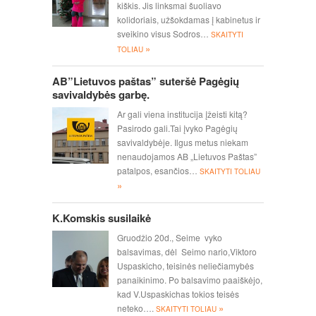
kiškis. Jis linksmai šuoliavo
kolidoriais, užšokdamas į kabinetus ir
sveikino visus Sodros…
SKAITYTI
»
TOLIAU
AB”Lietuvos paštas” suteršė Pagėgių
savivaldybės garbę.
Ar gali viena institucija įžeisti kitą?
Pasirodo gali.Tai įvyko Pagėgių
savivaldybėje. Ilgus metus niekam
nenaudojamos AB „Lietuvos Paštas”
patalpos, esančios…
SKAITYTI TOLIAU
»
K.Komskis susilaikė
Gruodžio 20d., Seime vyko
balsavimas, dėl Seimo nario,Viktoro
Uspaskicho, teisinės neliečiamybės
panaikinimo. Po balsavimo paaiškėjo,
kad V.Uspaskichas tokios teisės
»
neteko….
SKAITYTI TOLIAU