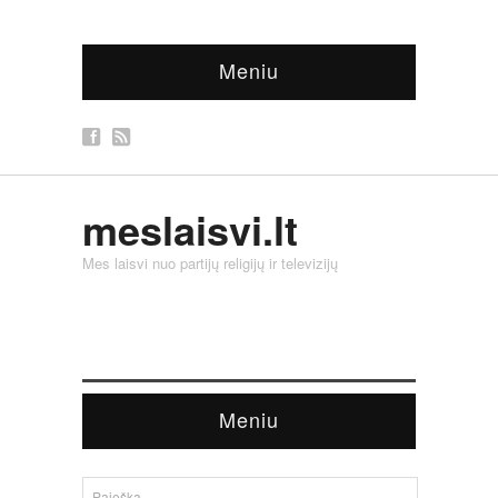
Meniu
meslaisvi.lt
Mes laisvi nuo partijų religijų ir televizijų
Meniu