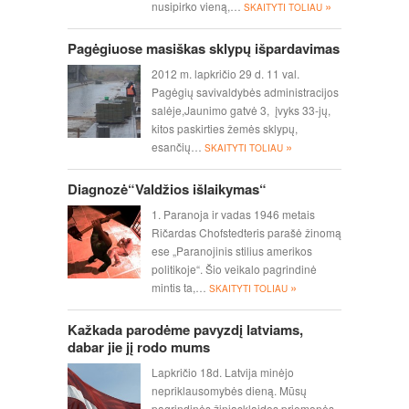
»
nusipirko vieną,…
SKAITYTI TOLIAU
Pagėgiuose masiškas sklypų išpardavimas
2012 m. lapkričio 29 d. 11 val.
Pagėgių savivaldybės administracijos
salėje,Jaunimo gatvė 3, įvyks 33-jų,
kitos paskirties žemės sklypų,
»
esančių…
SKAITYTI TOLIAU
Diagnozė“Valdžios išlaikymas“
1. Paranoja ir vadas 1946 metais
Ričardas Chofstedteris parašė žinomą
ese „Paranojinis stilius amerikos
politikoje“. Šio veikalo pagrindinė
»
mintis ta,…
SKAITYTI TOLIAU
Kažkada parodėme pavyzdį latviams,
dabar jie jį rodo mums
Lapkričio 18d. Latvija minėjo
nepriklausomybės dieną. Mūsų
pagrindinės žiniasklaidos priemonės