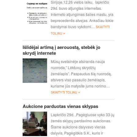
Sirijoje,12.26 vietos laiku, lapkričio
29d. buvo atjungtas internetas.
Interneto atjungimas šalies mastu, yra
beprecedentis atvejas. Anksčiau tokie
bandymai buvo vykdomi…
SKAITYTI
»
TOLIAU
Išlidėjai artimą į aerouostą, stebėk jo
skrydį internete
Mūsų svetainėje atsiranda nauja
nuoroda,” Lėktuvų skrydžių
žemėlapis”. Paspaudus šią nuorodą,
atsivers viso pasaulio žemėlapis,
kuriame jūs matysite jums norimo…
»
SKAITYTI TOLIAU
Aukcione parduotas vienas sklypas
Lapkričio 29d. ,Pagėgiuose vyko 33-jų
žemės sklypų pardavimo aukcionas.
Šiame aukcione dalyvavo vienas
dalyvis, Pagėgiškis S.K., kuris ir