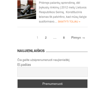
Priėmęs palankų sprendimą, dėl
įvykusių rinkimų į 2012 metų Lietuvos
Respublikos Seimą, Konstitucinis
teismas tik patvirtino, kad mūsų šalyje
»
susiformavo…
SKAITYTI TOLIAU
1
…
2
8
Pirmyn →
NAUJIENLAIŠKIS
Čia galite užsiprenumeruoti naujienlaiškį.
El.paštas