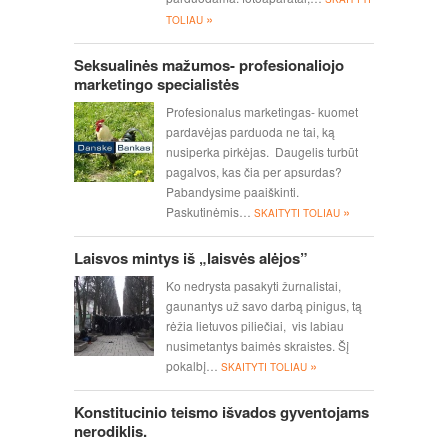
»
TOLIAU
Seksualinės mažumos- profesionaliojo
marketingo specialistės
Profesionalus marketingas- kuomet
pardavėjas parduoda ne tai, ką
nusiperka pirkėjas. Daugelis turbūt
pagalvos, kas čia per apsurdas?
Pabandysime paaiškinti.
»
Paskutinėmis…
SKAITYTI TOLIAU
Laisvos mintys iš „laisvės alėjos”
Ko nedrysta pasakyti žurnalistai,
gaunantys už savo darbą pinigus, tą
rėžia lietuvos piliečiai, vis labiau
nusimetantys baimės skraistes. Šį
»
pokalbį…
SKAITYTI TOLIAU
Konstitucinio teismo išvados gyventojams
nerodiklis.