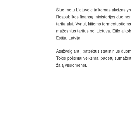
Šiuo metu Lietuvoje taikomas akcizas yra
Respublikos finansų ministerijos duomeni
tarifą alui. Vynui, kitiems fermentuotie
mažesnius tarifus nei Lietuva. Etilo alko
Estija, Latvija.
Atsižvelgiant į pateiktus statistinius duo
Tokie politiniai veiksmai padėtų sumažint
žalą visuomenei.