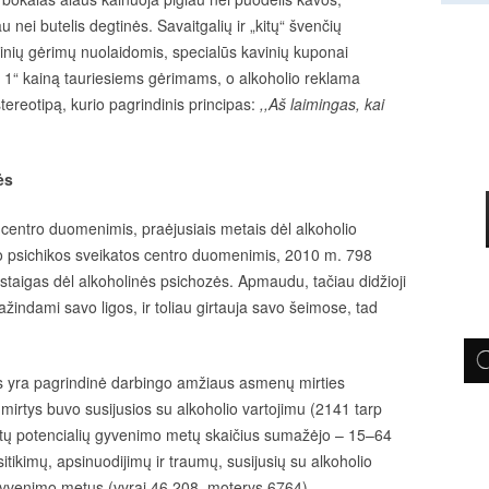
ei butelis degtinės. Savaitgalių ir „kitų“ švenčių
linių gėrimų nuolaidomis, specialūs kavinių kuponai
ž 1“ kainą tauriesiems gėrimams, o alkoholio reklama
stereotipą, kurio pagrindinis principas:
,,Aš laimingas, kai
ės
s centro duomenimis, praėjusiais metais dėl alkoholio
o psichikos sveikatos centro duomenimis, 2010 m. 798
staigas dėl alkoholinės psichozės. Apmaudu, tačiau didžioji
ažindami savo ligos, ir toliau girtauja savo šeimose, tad
mos yra pagrindinė darbingo amžiaus asmenų mirties
 mirtys buvo susijusios su alkoholio vartojimu (2141 tarp
stų potencialių gyvenimo metų skaičius sumažėjo – 15–64
tikimų, apsinuodijimų ir traumų, susijusių su alkoholio
gyvenimo metus (vyrai 46 208, moterys 6764).