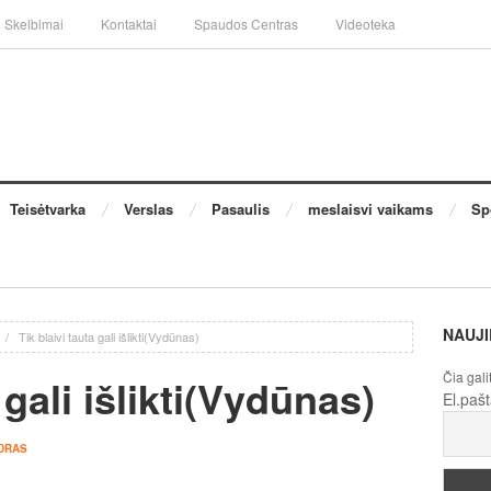
Skelbimai
Kontaktai
Spaudos Centras
Videoteka
Teisėtvarka
Verslas
Pasaulis
meslaisvi vaikams
Sp
NAUJI
/
Tik blaivi tauta gali išlikti(Vydūnas)
Čia gali
 gali išlikti(Vydūnas)
El.paš
DRAS