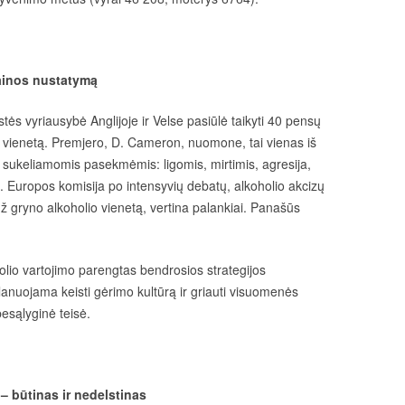
kainos nustatymą
ės vyriausybė Anglijoje ir Velse pasiūlė taikyti 40 pensų
o vienetą. Premjero, D. Cameron, nuomone, tai vienas iš
jo sukeliamomis pasekmėmis: ligomis, mirtimis, agresija,
t. Europos komisija po intensyvių debatų, alkoholio akcizų
už gryno alkoholio vienetą, vertina palankiai. Panašūs
holio vartojimo parengtas bendrosios strategijos
anuojama keisti gėrimo kultūrą ir griauti visuomenės
besąlyginė teisė.
– būtinas ir nedelstinas