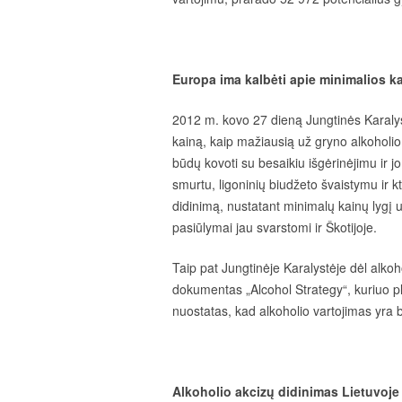
Europa ima kalbėti apie minimalios 
2012 m. kovo 27 dieną Jungtinės Karalyst
kainą, kaip mažiausią už gryno alkoholi
būdų kovoti su besaikiu išgėrinėjimu ir 
smurtu, ligoninių biudžeto švaistymu ir k
didinimą, nustatant minimalų kainų lygį 
pasiūlymai jau svarstomi ir Škotijoje.
Taip pat Jungtinėje Karalystėje dėl alko
dokumentas „Alcohol Strategy“, kuriuo pl
nuostatas, kad alkoholio vartojimas yra 
Alkoholio akcizų didinimas Lietuvoje 