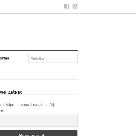
ortas
ENLAIŠKIS
te užsiprenumeruoti naujienlaiškį.
tas