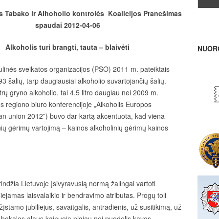
 Tabako ir Alhoholio kontrolės Koalicijos Pranešimas
spaudai 2012-04-06
Alkoholis turi brangti, tauta – blaivėti
NUOR
linės sveikatos organizacijos (PSO) 2011 m. pateiktais
 šalių, tarp daugiausiai alkoholio suvartojančių šalių.
litrų gryno alkoholio, tai 4,5 litro daugiau nei 2009 m.
s regiono biuro konferencijoje „Alkoholis Europos
an union 2012”) buvo dar kartą akcentuota, kad viena
nių gėrimų vartojimą – kainos alkoholinių gėrimų kainos
ndžia Lietuvoje įsivyravusią normą žalingai vartoti
iejamas laisvalaikio ir bendravimo atributas. Progų toli
įstamo jubiliejus, savaitgalis, antradienis, už susitikimą, už
bokalas alaus kainuoja pigiau nei puodelis kavos,