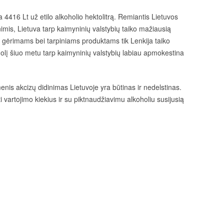
 4416 Lt už etilo alkoholio hektolitrą. Remiantis Lietuvos
mis, Lietuva tarp kaimyninių valstybių taiko mažiausią
ms gėrimams bei tarpiniams produktams tik Lenkija taiko
holį šiuo metu tarp kaimyninių valstybių labiau apmokestina
menis akcizų didinimas Lietuvoje yra būtinas ir nedelstinas.
i vartojimo kiekius ir su piktnaudžiavimu alkoholiu susijusią