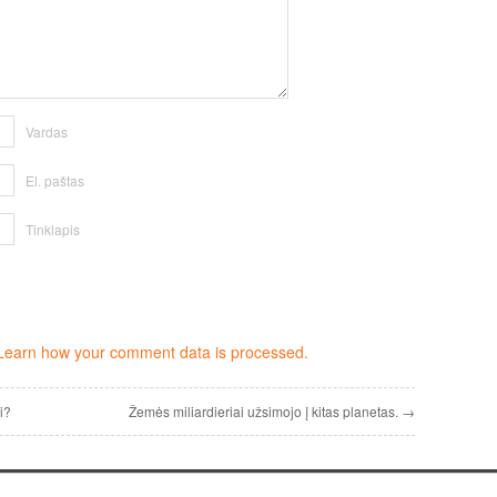
Vardas
El. paštas
Tinklapis
Learn how your comment data is processed.
i?
Žemės miliardieriai užsimojo į kitas planetas. →