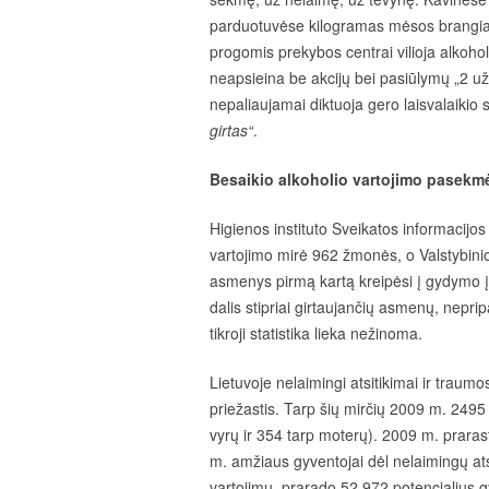
parduotuvėse kilogramas mėsos brangiau n
progomis prekybos centrai vilioja alkoho
neapsieina be akcijų bei pasiūlymų „2 u
nepaliaujamai diktuoja gero
laisvalaikio 
girtas“
.
Besaikio alkoholio vartojimo pasekm
Higienos instituto Sveikatos informacijo
vartojimo mirė 962 žmonės, o Valstybini
asmenys pirmą kartą kreipėsi į gydymo į
dalis stipriai girtaujančių asmenų, neprip
tikroji statistika lieka nežinoma.
Lietuvoje nelaimingi atsitikimai ir trau
priežastis. Tarp šių mirčių 2009 m. 2495
vyrų ir 354 tarp moterų). 2009 m. prara
m. amžiaus gyventojai dėl nelaimingų atsi
vartojimu, prarado 52 972 potencialius 