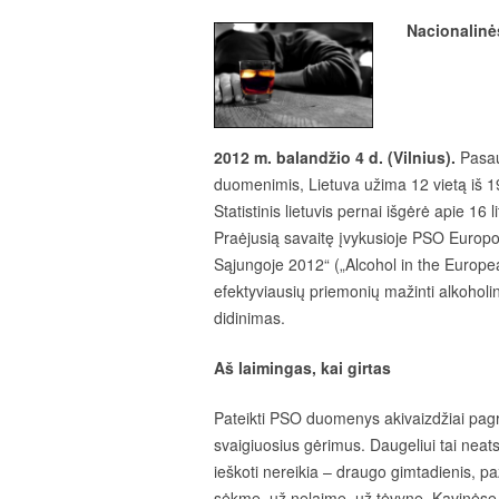
Nacionalinės
2012 m. balandžio 4 d. (Vilnius).
Pasau
duomenimis, Lietuva užima 12 vietą iš 193
Statistinis lietuvis pernai išgėrė apie 16 
Praėjusią savaitę įvykusioje PSO Europo
Sąjungoje 2012“ („Alcohol in the Europe
efektyviausių priemonių mažinti alkoholi
didinimas.
Aš laimingas, kai girtas
Pateikti PSO duomenys akivaizdžiai pagri
svaigiuosius gėrimus. Daugeliui tai neats
ieškoti nereikia – draugo gimtadienis, paž
sėkmę, už nelaimę, už tėvynę. Kavinėse 