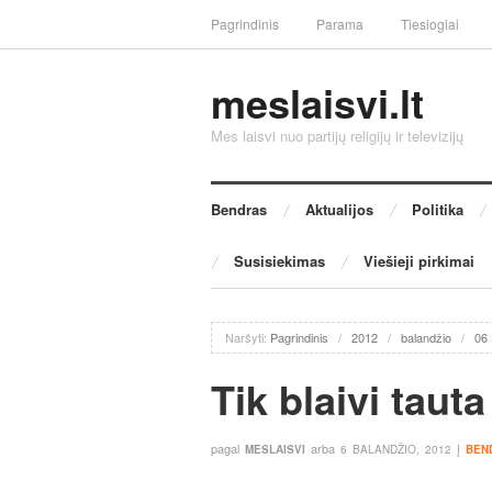
Pagrindinis
Parama
Tiesiogiai
meslaisvi.lt
Mes laisvi nuo partijų religijų ir televizijų
Bendras
Aktualijos
Politika
Susisiekimas
Viešieji pirkimai
Naršyti:
Pagrindinis
/
2012
/
balandžio
/
06
Tik blaivi tauta
pagal
arba
į
MESLAISVI
6 BALANDŽIO, 2012
BEN