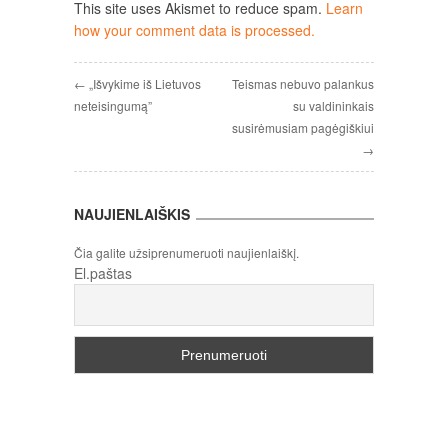
This site uses Akismet to reduce spam.
Learn
how your comment data is processed.
← „Išvykime iš Lietuvos
Teismas nebuvo palankus
neteisingumą”
su valdininkais
susirėmusiam pagėgiškiui
→
NAUJIENLAIŠKIS
Čia galite užsiprenumeruoti naujienlaiškį.
El.paštas