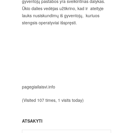
gyventojų pastabos yra sveikintinas dalykas.
Ūkio dalies vedėjas užtikrino, kad ir ateityje
lauks nusiskundimų iš gyventojų, kuriuos
stengsis operatyviai išspręsti.
pagegiailaisvi.info
(Visited 107 times, 1 visits today)
ATSAKYTI