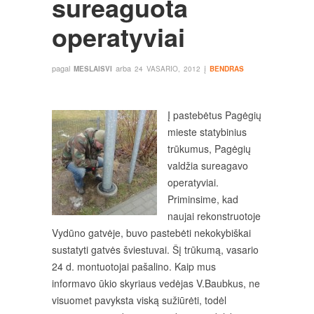
sureaguota
operatyviai
pagal
arba
į
MESLAISVI
24 VASARIO, 2012
BENDRAS
Į pastebėtus Pagėgių
mieste statybinius
trūkumus, Pagėgių
valdžia sureagavo
operatyviai.
Priminsime, kad
naujai rekonstruotoje
Vydūno gatvėje, buvo pastebėti nekokybiškai
sustatyti gatvės šviestuvai. Šį trūkumą, vasario
24 d. montuotojai pašalino. Kaip mus
informavo ūkio skyriaus vedėjas V.Baubkus, ne
visuomet pavyksta viską sužiūrėti, todėl