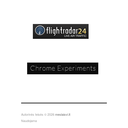
Autorinės teisės © 2026
meslaisvi.lt
Naudojama