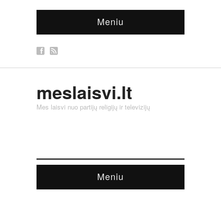
Meniu
meslaisvi.lt
Mes laisvi nuo partijų religijų ir televizijų
Meniu