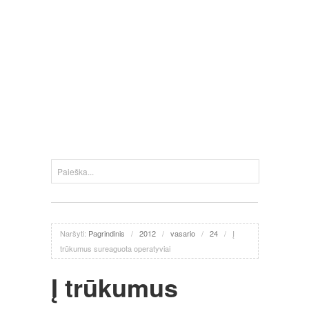
Naršyti:
Pagrindinis
/
2012
/
vasario
/
24
/
Į
trūkumus sureaguota operatyviai
Į trūkumus