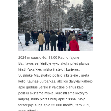
2024 m sausio 6d. 11.00 Kauno rajone
Batniavos seniūnijoje vyko akcija prieš planus
kirsti Pakarklės mišką ir steigti karjerus.
Susirinkę Mauškalnio poilsio aikštelėje , greta
kelio Kaunas-Jurbarkas, akcijos dalyviai kalbėjo
apie gudrius verslo ir valdžios planus kaip
poilsiui skirtame miške įkurdinti smėlio-žvyro
karjerą, kurio plotas būtų apie 100ha. Šioje
teritorijoje auga apie 55 000 medžių tarp kurių
5000 ąžuolų.