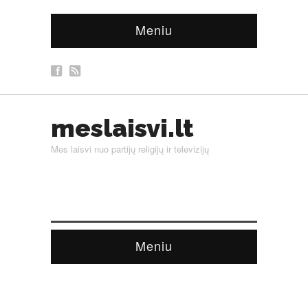
Meniu
meslaisvi.lt
Mes laisvi nuo partijų religijų ir televizijų
Meniu