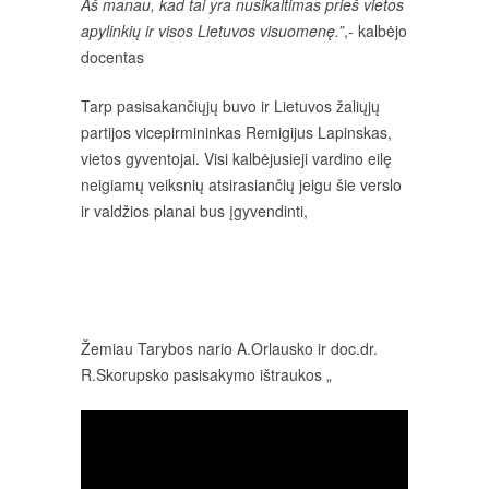
Aš manau, kad tai yra nusikaltimas prieš vietos
apylinkių ir visos Lietuvos visuomenę.”
,- kalbėjo
docentas
Tarp pasisakančiųjų buvo ir Lietuvos žaliųjų
partijos vicepirmininkas Remigijus Lapinskas,
vietos gyventojai. Visi kalbėjusieji vardino eilę
neigiamų veiksnių atsirasiančių jeigu šie verslo
ir valdžios planai bus įgyvendinti,
Žemiau Tarybos nario A.Orlausko ir doc.dr.
R.Skorupsko pasisakymo ištraukos „