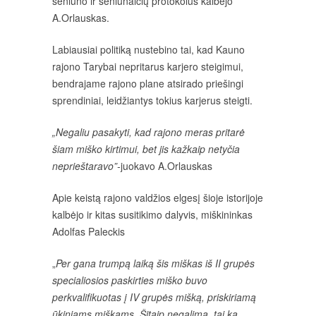
seniūno ir seniūnaičių protokolus kalbėjo
A.Orlauskas.
Labiausiai politiką nustebino tai, kad Kauno
rajono Tarybai nepritarus karjero steigimui,
bendrajame rajono plane atsirado priešingi
sprendiniai, leidžiantys tokius karjerus steigti.
„Negaliu pasakyti, kad rajono meras pritarė
šiam miško kirtimui, bet jis kažkaip netyčia
neprieštaravo”-
juokavo A.Orlauskas
Apie keistą rajono valdžios elgesį šioje istorijoje
kalbėjo ir kitas susitikimo dalyvis, miškininkas
Adolfas Paleckis
„
Per gana trumpą laiką šis miškas iš II grupės
specialiosios paskirties miško buvo
perkvalifikuotas į IV grupės mišką, priskiriamą
ūkiniams miškams. Šitaip negalima, tai ką,