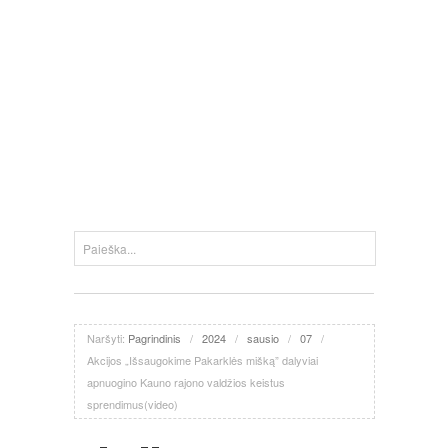
Naršyti:
Pagrindinis
/
2024
/
sausio
/
07
/
Akcijos „Išsaugokime Pakarklės mišką” dalyviai
apnuogino Kauno rajono valdžios keistus
sprendimus(video)