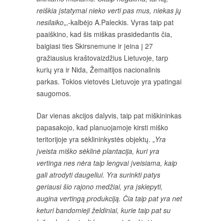
reiškia įstatymai nieko verti pas mus, niekas jų
nesilaiko
„,-kalbėjo A.Paleckis. Vyras taip pat
paaiškino, kad šis miškas prasidedantis čia,
baigiasi ties Skirsnemune ir įeina į 27
gražiausius kraštovaizdžius Lietuvoje, tarp
kurių yra ir Nida, Žemaitijos nacionalinis
parkas. Tokios vietovės Lietuvoje yra ypatingai
saugomos.
Dar vienas akcijos dalyvis, taip pat miškininkas
papasakojo, kad planuojamoje kirsti miško
teritorijoje yra sėklininkystės objektų. „
Yra
įveista miško sėklinė plantacija, kuri yra
vertinga nes nėra taip lengvai įveisiama, kaip
gali atrodyti daugeliui. Yra surinkti patys
geriausi šio rajono medžiai, yra įskiepyti,
augina vertingą produkciją. Čia taip pat yra net
keturi bandomieji želdiniai, kurie taip pat su