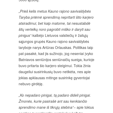
„Prieš kelis metus Kauno rajono savivaldybės
Taryba priėmė sprendimą nepritarti šito karjero
atsiradimui, bet kaip matome, tai nesustabdė
šitų vertelkų noro pagrobti miško ir daryti sau
pinigus”
-kalbėjo Lietuvos valstiečių ir žaliųjų
sąjungos grupės Kauno rajono savivaldybės
taryboje narys Artūras Orlauskas. Politikas taip
pat pasakė, kad jis sužinojo, jog neseniai įvyko
Batniavos seniūnijos seniūnaičių sueiga, kurioje
buvo pritarta šio karjero steigimui. Tokia žinia
daugeliui susirinkusių buvo netikėta, nes apie
jokias apklausas mitinge susirinkę gyventojai
nebuvo girdėję.
„Ko nepadaro pinigai, tą padaro dideli pinigai.
Žmonės, kurie pasirašė ant sau kenkiančio
sprendimo mane iš tikrųjų stebina”
– apie tokius