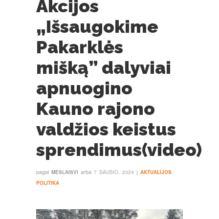
Akcijos
„Išsaugokime
Pakarklės
mišką” dalyviai
apnuogino
Kauno rajono
valdžios keistus
sprendimus(video)
pagal
arba
į
MESLAISVI
7 SAUSIO, 2024
AKTUALIJOS
,
POLITIKA