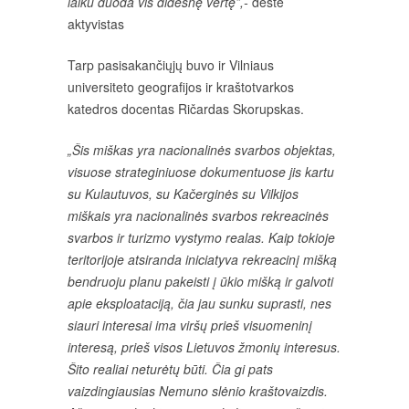
laiku duoda vis didesnę vertę”,-
dėstė
aktyvistas
Tarp pasisakančiųjų buvo ir Vilniaus
universiteto geografijos ir kraštotvarkos
katedros docentas Ričardas Skorupskas.
„Šis miškas yra nacionalinės svarbos objektas,
visuose strateginiuose dokumentuose jis kartu
su Kulautuvos, su Kačerginės su Vilkijos
miškais yra nacionalinės svarbos rekreacinės
svarbos ir turizmo vystymo realas. Kaip tokioje
teritorijoje atsiranda iniciatyva rekreacinį mišką
bendruoju planu pakeisti į ūkio mišką ir galvoti
apie eksploataciją, čia jau sunku suprasti, nes
siauri interesai ima viršų prieš visuomeninį
interesą, prieš visos Lietuvos žmonių interesus.
Šito realiai neturėtų būti. Čia gi pats
vaizdingiausias Nemuno slėnio kraštovaizdis.