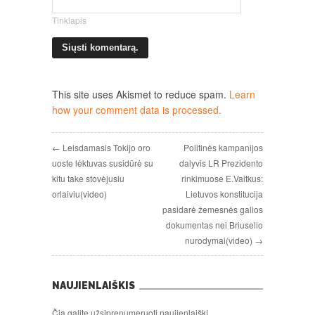
Tinklapis
This site uses Akismet to reduce spam.
Learn
how your comment data is processed.
← Leisdamasis Tokijo oro
Politinės kampanijos
uoste lėktuvas susidūrė su
dalyvis LR Prezidento
kitu take stovėjusiu
rinkimuose E.Vaitkus:
orlaiviu(video)
Lietuvos konstitucija
pasidarė žemesnės galios
dokumentas nei Briuselio
nurodymai(video) →
NAUJIENLAIŠKIS
Čia galite užsiprenumeruoti naujienlaiškį.