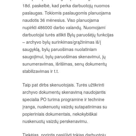
18d. paskelbė, kad perka darbuotojų nuomos
paslaugas. Tokiomis paslaugomis planuojama
naudotis 36 mėnesius. Viso planuojama
nupirkti 486000 darbo valandų. Nuomojami
darbuotojai turės atlikti Bylų paruošėjų funkcijas
– archyvo bylų surinkimas/grąžinimas iš/į
saugyklą, bylų paruošimas nuolatiniam
saugojimui, bylų paruošimas skenavimui, jų
sunumeravimas, išrišimas, senų dokumentų
stabilizavimas ir t.t.
Taip pat dirbs skenuotojais. Turės užtikrinti
archyvo dokumentų skenavimą naudojantis
specialia PO turima programine ir technine
įranga, nuskenuotų vaizdų sutapatinimas su
popieriniais dokumentais, nekokybiškai
nuskenuotų vaizdų perskenavimu.
Tiekėjas, norintis pasiūlyti tokias darbuotojų