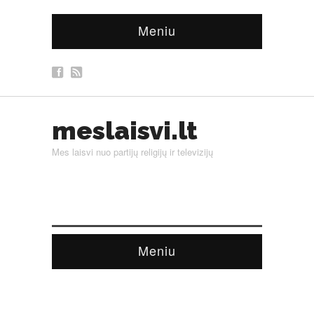
Meniu
meslaisvi.lt
Mes laisvi nuo partijų religijų ir televizijų
Meniu