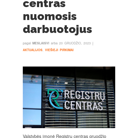
centras
nuomosis
darbuotojus
pagal
arba
į
MESLAISVI
20 GRUODŽIO, 2023
AKTUALIJOS
,
VIEŠIEJI PIRKIMAI
Valstybės įmonė Registrų centras gruodžio