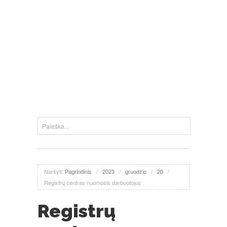
Naršyti:
Pagrindinis
/
2023
/
gruodžio
/
20
/
Registrų centras nuomosis darbuotojus
Registrų