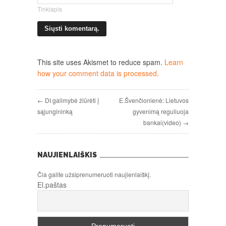
Tinklapis
This site uses Akismet to reduce spam.
Learn
how your comment data is processed.
← DI galimybė žiūrėti į
E.Švenčionienė: Lietuvos
sąjungininką
gyvenimą reguliuoja
bankai(video) →
NAUJIENLAIŠKIS
Čia galite užsiprenumeruoti naujienlaiškį.
El.paštas