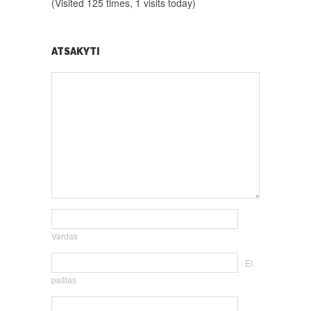
(Visited 125 times, 1 visits today)
ATSAKYTI
Vardas
El.
paštas