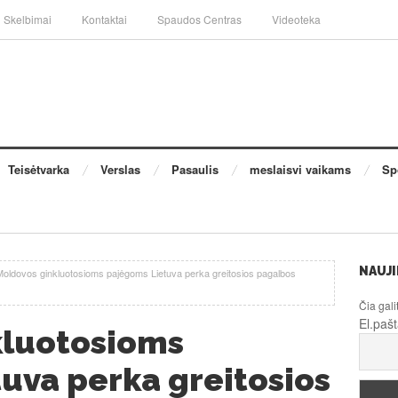
Skelbimai
Kontaktai
Spaudos Centras
Videoteka
Teisėtvarka
Verslas
Pasaulis
meslaisvi vaikams
Sp
NAUJI
Moldovos ginkluotosioms pajėgoms Lietuva perka greitosios pagalbos
Čia gali
El.paš
kluotosioms
uva perka greitosios