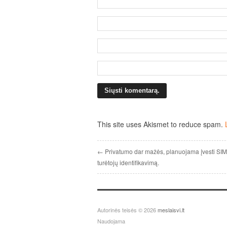
This site uses Akismet to reduce spam.
← Privatumo dar mažės, planuojama įvesti SIM 
turėtojų identifikavimą.
Autorinės teisės © 2026
meslaisvi.lt
Naudojama