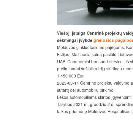
Viešoji įstaiga Centrinė projektų v
sėkmingai įvykdė
greitosios pagalbo
Moldovos ginkluotosioms pajėgoms. Konku
Estijos. Mažiausią kainą pasiūlė Lietuvos
UAB ‘Commercial transport service’. Iš 
preliminariai šešiolika trijų skirtingų m
1 450 000 Eur.
2023-03-14 Centrinė projektų valdymo a
sutartį dėl automobilių pirkimo.
Lėšos automobiliams skirtos įgyvendint
Tarybos 2021 m. gruodžio 2 d. sprendi
taikos priemonę Moldovos Respublikos g