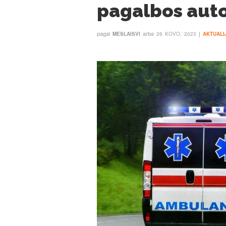
pagalbos auto
pagal
arba
į
MESLAISVI
26 KOVO, 2023
AKTUALI