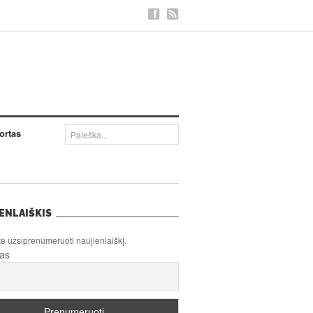
ortas
ENLAIŠKIS
te užsiprenumeruoti naujienlaiškį.
tas