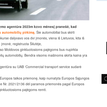
aldymo agentūra 2023m kovo mėnesį pranešė, kad
s automobilių pirkimą.
Šie automobiliai bus skirti
rse dalyvavo vos dvi įmonės, viena iš Lietuvos, kita iš
 įmonė, registruota Šilutėje,
viso Moldovos ginkluotosioms pajėgoms bus nupirkta
odelių automobilių. Bendra visoms mašinoms skirta kaina yra
gentūra su UAB ‘Commercial transport service sudarė
i Europos taikos priemonę, kaip numatyta Europos Sąjungos
me Nr. 2021/2136 dėl paramos priemonės pagal Europos
inkluotosioms pajėgoms remti.