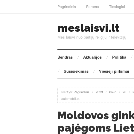
Pagrindinis
Parama
Tiesiogiai
meslaisvi.lt
Mes laisvi nuo partijų religijų ir televizijų
Bendras
Aktualijos
Politika
Susisiekimas
Viešieji pirkimai
Naršyti:
Pagrindinis
/
2023
/
kovo
/
26
/
automobilius.
Moldovos gin
pajėgoms Liet