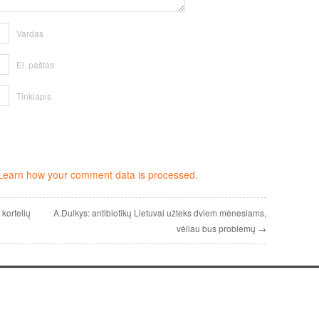
Vardas
El. paštas
Tinklapis
Learn how your comment data is processed.
kortelių
A.Dulkys: antibiotikų Lietuvai užteks dviem mėnesiams,
vėliau bus problemų →