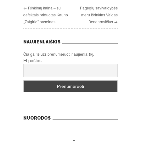
← Rinkimų kaina – su
Pagėgių savivaldybės
defektais priduotas Kauno
meru išrinktas Vaidas
„Žalgirio” baseinas
Bendaravičius →
NAUJIENLAIŠKIS
Čia galite užsiprenumeruoti naujienlaiškį.
El.paštas
NUORODOS