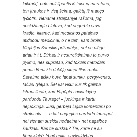
laikraštį, pats neišlipantis iš teismų maratono,
ten įtraukęs ir visą šeimą, galėtų iš manęs
tyčiotis. Viename straipsnyje rašoma, jog
nesidžiaugiu Lietuva, kad negerbiu savo
krašto, kitame, kad medicinos patalpas
atiduodu medicinai, o ne tam, kam brolis
Virginijus Komskis prižadėjęs, net su plūgu
ariau ir t.t. Dirbau ir nesureikšminau to purvo
pylimo, nes supratau, kad tokiais metodais
ponas Komskis rinkėjų simpatijas renka.
Savaime aišku buvo labai sunku, pergyvenau,
tačiau tylėjau. Bet kai visur kur tik galima
ištransliuota, kad Pagėgių savivaldybę
parduodu Tauragei – juokinga ir kartu
nejuokinga. Jūsų gerbėja Ligita komentaru po
straipsniu ,,…o kat pagegius pardoda tauragei
nei vienam suskiui nedaeina“- net pagalbos
šaukiasi. Kas tie suskiai? Tie, kurie ne su
Komskiais? Ypač gaila „savivaldybės