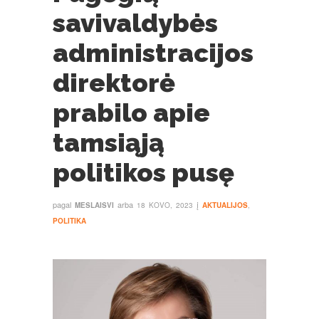
savivaldybės
administracijos
direktorė
prabilo apie
tamsiąją
politikos pusę
pagal
arba
į
MESLAISVI
18 KOVO, 2023
AKTUALIJOS
,
POLITIKA