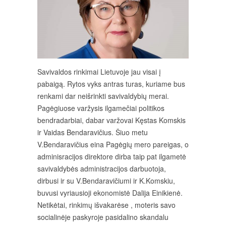
Savivaldos rinkimai Lietuvoje jau visai į
pabaigą. Rytos vyks antras turas, kuriame bus
renkami dar neišrinkti savivaldybių merai.
Pagėgiuose varžysis ilgamečiai politikos
bendradarbiai, dabar varžovai Kęstas Komskis
ir Vaidas Bendaravičius. Šiuo metu
V.Bendaravičius eina Pagėgių mero pareigas, o
adminisracijos direktore dirba taip pat ilgametė
savivaldybės administracijos darbuotoja,
dirbusi ir su V.Bendaravičiumi ir K.Komskiu,
buvusi vyriausioji ekonomistė Dalija Einikienė.
Netikėtai, rinkimų išvakarėse , moteris savo
socialinėje paskyroje pasidalino skandalu