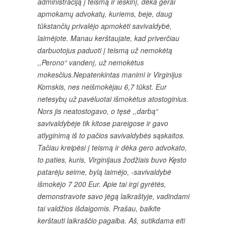
administraciją į teismą ir ieškinį, dėka gerai
apmokamų advokatų, kuriems, beje, daug
tūkstančių privalėjo apmokėti savivaldybė,
laimėjote. Manau kerštaujate, kad priverčiau
darbuotojus paduoti į teismą už nemokėtą
,,Perono“ vandenį, už nemokėtus
mokesčius.Nepatenkintas manimi ir Virginijus
Komskis, nes neišmokėjau 6,7 tūkst. Eur
netesybų už pavėluotai išmokėtus atostoginius.
Nors jis neatostogavo, o tęsė ,,darbą“
savivaldybėje tik kitose pareigose ir gavo
atlyginimą iš to pačios savivaldybės sąskaitos.
Tačiau kreipėsi į teismą ir dėka gero advokato,
to paties, kuris, Virginijaus žodžiais buvo Kęsto
patarėju seime, bylą laimėjo, -savivaldybė
išmokėjo 7 200 Eur. Apie tai irgi gyrėtės,
demonstravote savo jėgą laikraštyje, vadindami
tai valdžios išdaigomis. Prašau, baikite
kerštauti laikraščio pagalba. Aš, sutikdama eiti