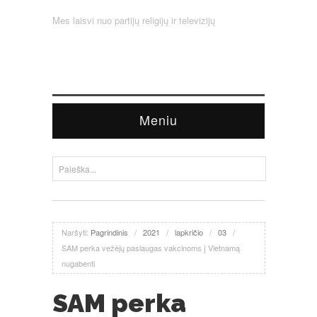
Mes laisvi nuo partijų religijų ir televizijų
Meniu
Naršyti:
Pagrindinis
/
2021
/
lapkričio
/
03
/
SAM perka vežėjų paslaugas vakcinoms į Vietnamą
nugabenti
SAM perka