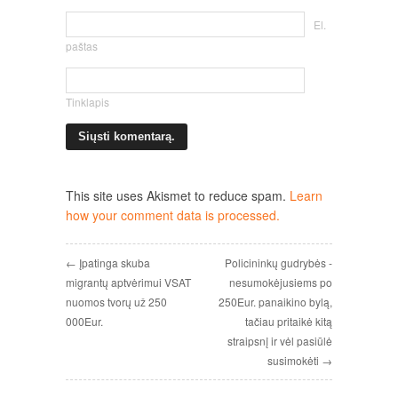
El.
paštas
Tinklapis
This site uses Akismet to reduce spam.
Learn
how your comment data is processed.
← Įpatinga skuba
Policininkų gudrybės -
migrantų aptvėrimui VSAT
nesumokėjusiems po
nuomos tvorų už 250
250Eur. panaikino bylą,
000Eur.
tačiau pritaikė kitą
straipsnį ir vėl pasiūlė
susimokėti →