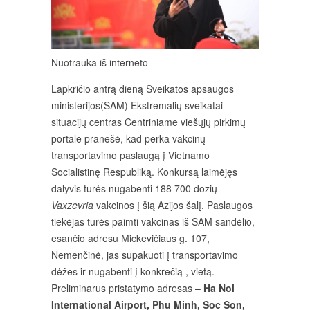
Nuotrauka iš interneto
Lapkričio antrą dieną Sveikatos apsaugos
ministerijos(SAM) Ekstremalių sveikatai
situacijų centras Centriniame viešųjų pirkimų
portale pranešė, kad
perka vakcinų
transportavimo paslaugą į Vietnamo
Socialistinę Respubliką. Konkursą laimėjęs
dalyvis turės nugabenti 188 700 dozių
Vaxzevria
vakcinos į šią Azijos šalį. Paslaugos
tiekėjas turės paimti vakcinas iš SAM sandėlio,
esančio adresu Mickevičiaus g. 107,
Nemenčinė, jas supakuoti į transportavimo
dėžes ir nugabenti į konkrečią , vietą.
Preliminarus pristatymo adresas –
Ha Noi
International Airport, Phu Minh, Soc Son,