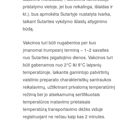
pristatymo vietoje, jei bus reikalinga, išlaidas ir
kt.), bus apmokėta Sutartyje nustatyta tvarka,
taikant Sutarties vykdymo išlaidų atlyginimo
būdą.
Vakcinos turi būti nugabentos per kuo
įmanomai trumpesnį terminą – 1–2 savaites
nuo Sutarties įsigaliojimo dienos. Vakcinos turi
būti gabenamos nuo 2°C iki 8°C laipsnių
temperatūroje, laikantis gamintojo patvirtintų
vaistinio preparato charakteristikų santraukos
reikalavimų, užtikrinant privalomą temperatūrinį
režimą bei jo atsekamumą sertifikuotais
temperatūros matavimo prietaisais
temperatūrą transportavimo dėžės viduje
registruojant ne rečiau kaip kas 2 minutes.