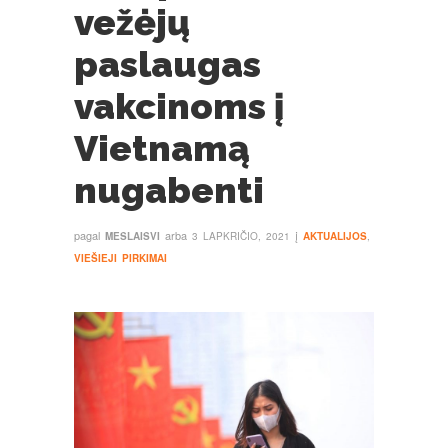
vežėjų
paslaugas
vakcinoms į
Vietnamą
nugabenti
pagal
arba
į
MESLAISVI
3 LAPKRIČIO, 2021
AKTUALIJOS
,
VIEŠIEJI PIRKIMAI