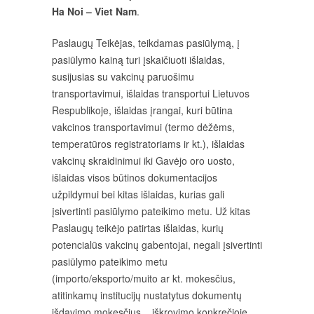
Ha Noi – Viet Nam
.
Paslaugų Teikėjas, teikdamas pasiūlymą, į
pasiūlymo kainą turi įskaičiuoti išlaidas,
susijusias su vakcinų paruošimu
transportavimui, išlaidas transportui Lietuvos
Respublikoje, išlaidas įrangai, kuri būtina
vakcinos transportavimui (termo dėžėms,
temperatūros registratoriams ir kt.), išlaidas
vakcinų skraidinimui iki Gavėjo oro uosto,
išlaidas visos būtinos dokumentacijos
užpildymui bei kitas išlaidas, kurias gali
įsivertinti pasiūlymo pateikimo metu. Už kitas
Paslaugų teikėjo patirtas išlaidas, kurių
potencialūs vakcinų gabentojai, negali įsivertinti
pasiūlymo pateikimo metu
(importo/eksporto/muito ar kt. mokesčius,
atitinkamų institucijų nustatytus dokumentų
išdavimo mokesčius, , iškrovimo konkrečioje