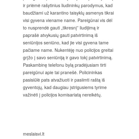
ir priėmė rašytinius liudininkų parodymus, kad
baudžiami už karantino taisyklų asmenys tikrai
visi gyvena viename name. Pareigūnai vis dėl
to nusprendė gauti „tikresnį” liudijimą ir
paprašė atvykusių gauti patvirtinimą iš
seniūnijos seniūno, kad jie visi gyvena tame
pačiame name. Nukentėję nuo policijos greitai
grįžo į savo seniūniją ir gavo tokį patvirtinimą.
Paskambinę telefonu bylą pradėjusiam tirti
pareigūnui apie tai pranešė. Policininkas
pasisiūlė pats atvažiuoti ir pasiimti raštą iš
gyventojų, kad daugiau įstrigusiems tyrime
važinėti į policijos komisariatą nereikėtų.
meslaisvi.lt