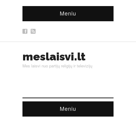
Meniu
meslaisvi.lt
Mes laisvi nuo partijų religijų ir televizijų
Meniu