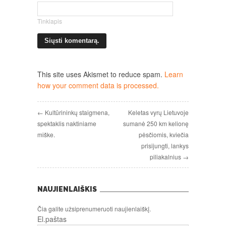
Tinklapis
This site uses Akismet to reduce spam.
Learn
how your comment data is processed.
← Kultūrininkų staigmena,
Keletas vyrų Lietuvoje
spektaklis naktiniame
sumanė 250 km kelionę
miške.
pėsčiomis, kviečia
prisijungti, lankys
piliakalnius →
NAUJIENLAIŠKIS
Čia galite užsiprenumeruoti naujienlaiškį.
El.paštas