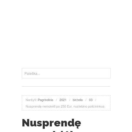
Naršyti:
Pagrindinis
/
2021
/
birželio
/
03
/
Nusprendę nemokėti po 250 Eur, nustebino policininkus
Nusprendę