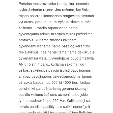
Portalas meslaisvi seka istoriją, kuri neseniai
įvyko Jurbarko rajone. Jau rašėme, kai Šakių
rajono policijos komisariato reagavimo skyriaus
vyriausioji patrulė Laura Vyšniauskaitė surašė
šešiems Jurbarko rajono vieno namo
gyventojams administracinės teisės pažeidimo
protokolą, kuriame žmonės kaltinami
gyvendami viename name pažeidę karantino
reikalavimus, nes ne visi tame name deklaruoją
gyvenamąją vietą. Gyventojams buvo pritaikyta
ANK 45 str. 4 dalis., kuriama sakoma, jog
veikos, sukėlusios pavojų išplisti pavojingoms
ar ypač pavojingoms užkrečiamosioms ligoms
užraukia baudą nuo 500 iki 1500 Eur. Tačiau
policininkė parodė tariamą geranoriškumą ir
pasiūlė visiems šešiems asmenims be jokio
tyrimo susimokėti po 250 Eur. Kaltinamieji su
tokiais policijos pasiūlymais sutikti nenorėjo ir
nusprendė atvykti į bylos nagrinėjimą Policijos