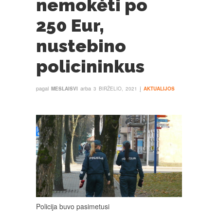
nemokėti po
250 Eur,
nustebino
policininkus
pagal
arba
į
MESLAISVI
3 BIRŽELIO, 2021
AKTUALIJOS
Policija buvo pasimetusi