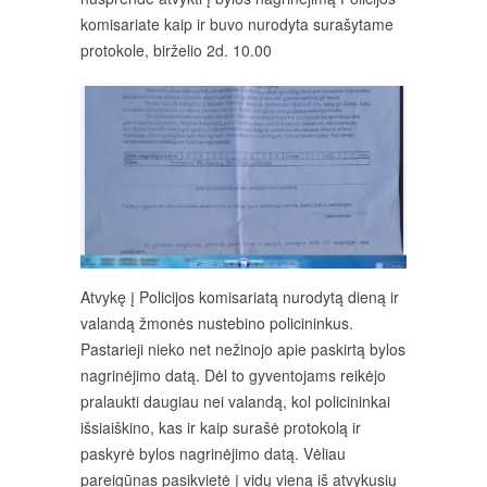
komisariate kaip ir buvo nurodyta surašytame
protokole, birželio 2d. 10.00
Atvykę į Policijos komisariatą nurodytą dieną ir
valandą žmonės nustebino policininkus.
Pastarieji nieko net nežinojo apie paskirtą bylos
nagrinėjimo datą. Dėl to gyventojams reikėjo
pralaukti daugiau nei valandą, kol policininkai
išsiaiškino, kas ir kaip surašė protokolą ir
paskyrė bylos nagrinėjimo datą. Vėliau
pareigūnas pasikvietė į vidų vieną iš atvykusių