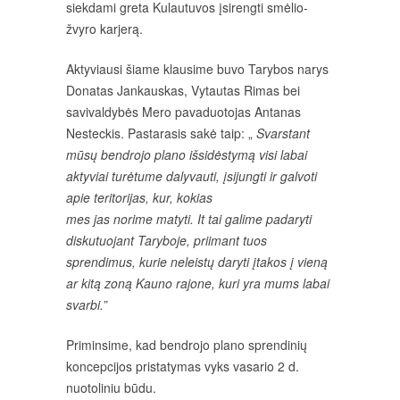
siekdami greta Kulautuvos įsirengti smėlio-
žvyro karjerą.
Aktyviausi šiame klausime buvo Tarybos narys
Donatas Jankauskas, Vytautas Rimas bei
savivaldybės Mero pavaduotojas Antanas
Nesteckis. Pastarasis sakė taip: „
Svarstant
mūsų bendrojo plano išsidėstymą visi labai
aktyviai turėtume dalyvauti, įsijungti ir galvoti
apie teritorijas, kur, kokias
mes jas norime matyti. It tai galime padaryti
diskutuojant Taryboje, priimant tuos
sprendimus, kurie neleistų daryti įtakos į vieną
ar kitą zoną Kauno rajone, kuri yra mums labai
svarbi.”
Priminsime, kad bendrojo plano sprendinių
koncepcijos pristatymas vyks vasario 2 d.
nuotoliniu būdu.