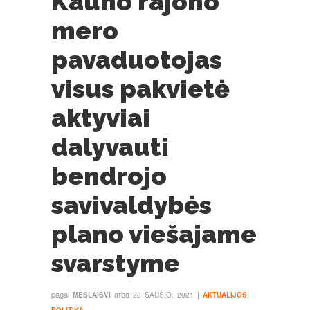
Kauno rajono
mero
pavaduotojas
visus pakvietė
aktyviai
dalyvauti
bendrojo
savivaldybės
plano viešajame
svarstyme
pagal
arba
į
MESLAISVI
28 SAUSIO, 2021
AKTUALIJOS
,