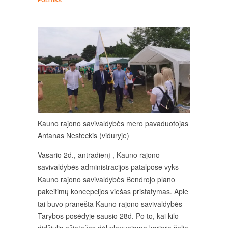
POLITIKA
Kauno rajono savivaldybės mero pavaduotojas
Antanas Nesteckis (viduryje)
Vasario 2d., antradienį , Kauno rajono
savivaldybės administracijos patalpose vyks
Kauno rajono savivaldybės Bendrojo plano
pakeitimų koncepcijos viešas pristatymas. Apie
tai buvo pranešta Kauno rajono savivaldybės
Tarybos posėdyje sausio 28d. Po to, kai kilo
didžiulis ažiotažas dėl planuojamo karjero šalia