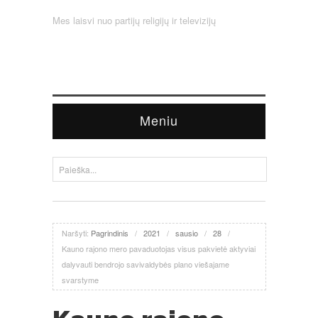
Mes laisvi nuo partijų religijų ir televizijų
Meniu
Naršyti:
Pagrindinis
/
2021
/
sausio
/
28
/
Kauno rajono mero pavaduotojas visus pakvietė aktyviai
dalyvauti bendrojo savivaldybės plano viešajame
svarstyme