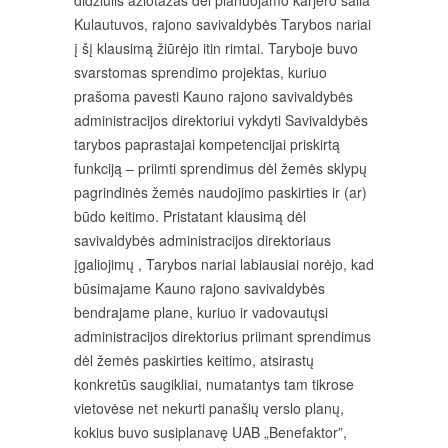
Kulautuvos, rajono savivaldybės Tarybos nariai
į šį klausimą žiūrėjo itin rimtai. Taryboje buvo
svarstomas sprendimo projektas, kuriuo
prašoma pavesti Kauno rajono savivaldybės
administracijos direktoriui vykdyti Savivaldybės
tarybos paprastajai kompetencijai priskirtą
funkciją – priimti sprendimus dėl žemės sklypų
pagrindinės žemės naudojimo paskirties ir (ar)
būdo keitimo. Pristatant klausimą dėl
savivaldybės administracijos direktoriaus
įgaliojimų , Tarybos nariai labiausiai norėjo, kad
būsimajame Kauno rajono savivaldybės
bendrajame plane, kuriuo ir vadovautųsi
administracijos direktorius priimant sprendimus
dėl žemės paskirties keitimo, atsirastų
konkretūs saugikliai, numatantys tam tikrose
vietovėse net nekurti panašių verslo planų,
kokius buvo susiplanavę UAB „Benefaktor”,