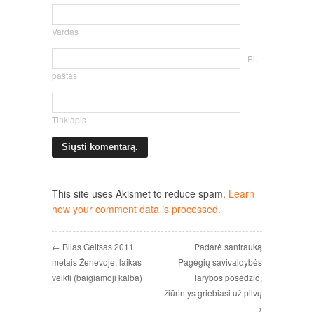
Vardas
El.
paštas
Tinklapis
This site uses Akismet to reduce spam.
Learn
how your comment data is processed.
← Bilas Geitsas 2011
Padarė santrauką
metais Ženevoje: laikas
Pagėgių savivaldybės
veikti (baigiamoji kalba)
Tarybos posėdžio,
žiūrintys griebiasi už pilvų
→