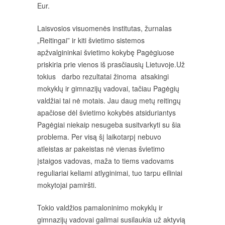
Eur.
Laisvosios visuomenės institutas, žurnalas
„Reitingai” ir kiti švietimo sistemos
apžvalgininkai švietimo kokybę Pagėgiuose
priskiria prie vienos iš prasčiausių Lietuvoje.Už
tokius darbo rezultatai žinoma atsakingi
mokyklų ir gimnazijų vadovai, tačiau Pagėgių
valdžiai tai nė motais. Jau daug metų reitingų
apačiose dėl švietimo kokybės atsiduriantys
Pagėgiai niekaip nesugeba susitvarkyti su šia
problema. Per visą šį laikotarpį nebuvo
atleistas ar pakeistas nė vienas švietimo
įstaigos vadovas, maža to tiems vadovams
reguliariai keliami atlyginimai, tuo tarpu eiliniai
mokytojai pamiršti.
Tokio valdžios pamaloninimo mokyklų ir
gimnazijų vadovai galimai susilaukia už aktyvią