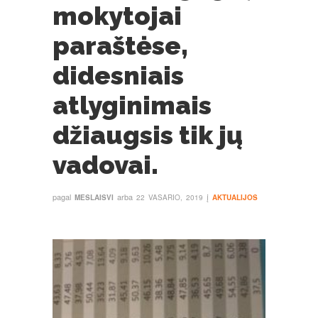
mokytojai
paraštėse,
didesniais
atlyginimais
džiaugsis tik jų
vadovai.
pagal
arba
į
MESLAISVI
22 VASARIO, 2019
AKTUALIJOS