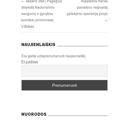
← Vasario 28d į Pagėgius
Klaipėdos meras
atvyksta Nacionalinio
paviešino neįprastą
saugumo ir gynybos
gelbėjimo operaciją jūroje
komiteto pirmininkas
→
V.Bakas
NAUJIENLAIŠKIS
Čia galite užsiprenumeruoti naujienlaiškį.
El.paštas
NUORODOS