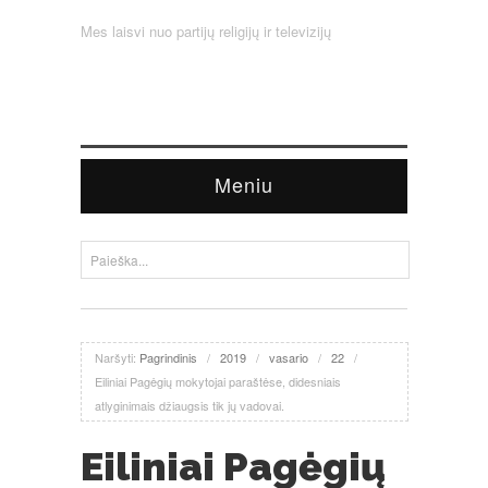
Mes laisvi nuo partijų religijų ir televizijų
Meniu
Naršyti:
Pagrindinis
/
2019
/
vasario
/
22
/
Eiliniai Pagėgių mokytojai paraštėse, didesniais
atlyginimais džiaugsis tik jų vadovai.
Eiliniai Pagėgių