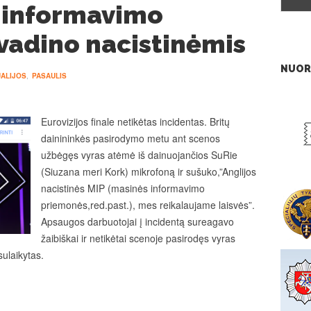
s informavimo
adino nacistinėmis
NUOR
ALIJOS
,
PASAULIS
Eurovizijos finale netikėtas incidentas. Britų
dainininkės pasirodymo metu ant scenos
užbėgęs vyras atėmė iš dainuojančios SuRie
(Siuzana meri Kork) mikrofoną ir sušuko,”Anglijos
nacistinės MIP (masinės informavimo
priemonės,red.past.), mes reikalaujame laisvės”.
Apsaugos darbuotojai į incidentą sureagavo
žaibiškai ir netikėtai scenoje pasirodęs vyras
sulaikytas.