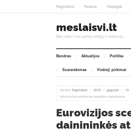
Pagrindinis
Parama
Tiesiogiai
meslaisvi.lt
Mes laisvi nuo partijų religijų ir televizijų
Bendras
Aktualijos
Politika
Susisiekimas
Viešieji pirkimai
Naršyti:
Pagrindinis
/
2018
/
gegužės
/
13
informavimo priemones pavadino nacistinėmis
Eurovizijos sc
dainininkės a