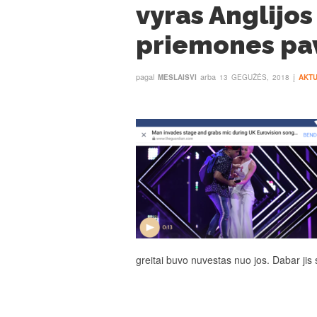
vyras Anglijo
priemones pav
pagal
arba
į
MESLAISVI
13 GEGUŽĖS, 2018
AKTU
greitai buvo nuvestas nuo jos. Dabar jis 