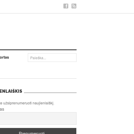
ortas
ENLAIŠKIS
te užsiprenumeruoti naujienlaiškį.
tas