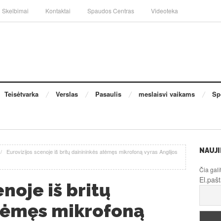
Skelbimai
Kontaktai
Spaudos Centras
Videoteka
Teisėtvarka
Verslas
Pasaulis
meslaisvi vaikams
Sp
NAUJI
/
Eurovizijos scenoje iš britų dainininkės atėmęs mikrofoną vyras Anglijos
Čia gali
El.paš
enoje iš britų
tėmęs mikrofoną