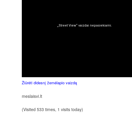
Žiūrėti didesnį žemėlapio vaizdą
meslaisvi.lt
(Visited 533 times, 1 visits today)