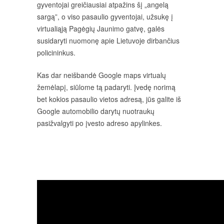
gyventojai greičiausiai atpažins šį „angelą
sargą”, o viso pasaulio gyventojai, užsukę į
virtualiąją Pagėgių Jaunimo gatvę, galės
susidaryti nuomonę apie Lietuvoje dirbančius
policininkus.
Kas dar neišbandė Google maps virtualų
žemėlapį, siūlome tą padaryti. Įvedę norimą
bet kokios pasaulio vietos adresą, jūs galite iš
Google automobilio darytų nuotraukų
pasižvalgyti po įvesto adreso apylinkes.