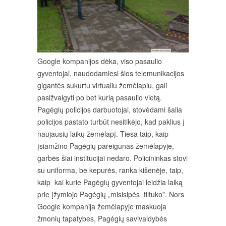
Google kompanijos dėka, viso pasaulio
gyventojai, naudodamiesi šios telemunikacijos
gigantės sukurtu virtualiu žemėlapiu, gali
pasižvalgyti po bet kurią pasaulio vietą.
Pagėgių policijos darbuotojai, stovėdami šalia
policijos pastato turbūt nesitikėjo, kad paklius į
naujausių laikų žemėlapį. Tiesa taip, kaip
įsiamžino Pagėgių pareigūnas žemėlapyje,
garbės šiai institucijai nedaro. Policininkas stovi
su uniforma, be kepurės, ranka kišenėje, taip,
kaip kai kurie Pagėgių gyventojai leidžia laiką
prie įžymiojo Pagėgių „misisipės tiltuko”. Nors
Google kompanija žemėlapyje maskuoja
žmonių tapatybes, Pagėgių savivaldybės