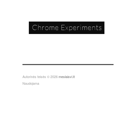
Autorinės teisės © 2026
meslaisvi.lt
Naudojama