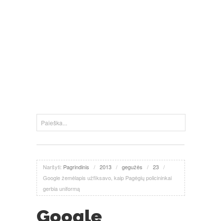
Naršyti:
Pagrindinis
/
2013
/
gegužės
/
23
/
Google žemėlapis užfiksavo, kaip Pagėgių policininkai
gerbia uniformą
Google