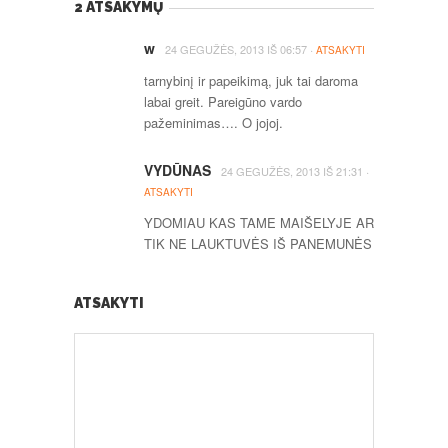
2 ATSAKYMŲ
w
·
24 GEGUŽĖS, 2013
IŠ
06:57
ATSAKYTI
tarnybinį ir papeikimą, juk tai daroma
labai greit. Pareigūno vardo
pažeminimas…. O jojoj.
VYDŪNAS
·
24 GEGUŽĖS, 2013
IŠ
21:31
ATSAKYTI
YDOMIAU KAS TAME MAIŠELYJE AR
TIK NE LAUKTUVĖS IŠ PANEMUNĖS
ATSAKYTI