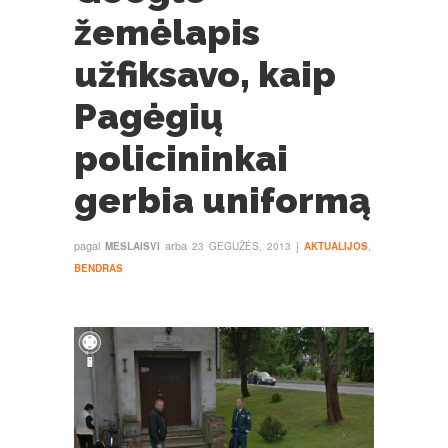
žemėlapis
užfiksavo, kaip
Pagėgių
policininkai
gerbia uniformą
pagal
arba
į
MESLAISVI
23 GEGUŽĖS, 2013
AKTUALIJOS
,
BENDRAS