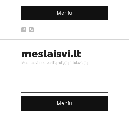
Meniu
meslaisvi.lt
Mes laisvi nuo partijų religijų ir televizijų
Meniu