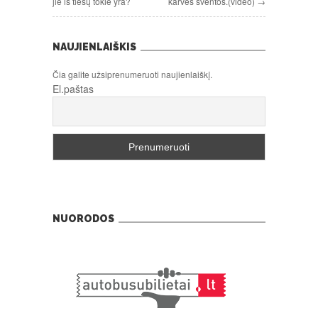
jie iš tiesų tokie yra?
karvės šventos.(video) →
NAUJIENLAIŠKIS
Čia galite užsiprenumeruoti naujienlaiškį.
El.paštas
NUORODOS