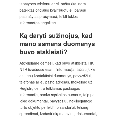
tapatybės telefonu ar el. paštu (kai nėra
pateiktas oficialus kvalifikuotu el. parašu
pasirašytas prašymas), teikti tokios
informacijos negalime.
Ką daryti sužinojus, kad
mano asmens duomenys
buvo atskleisti?
Atkreipiame dėmesį, kad buvo atskleista TIK
NTR išrašuose esanti informacija, tačiau jokie
asmenų kontaktiniai duomenys, pavyzdžiui,
telefonas ar el. pašto adresas, mokėjimo už
Registrų centro teikiamas paslaugas
informacija, banko sąskaitos numeris, taip pat
jokie dokumentai, pavyzdžiui, nekilnojamojo
turto objekto perleidimo sandoriai, teismų
sprendimai, kadastrinių matavimų dokumentai,