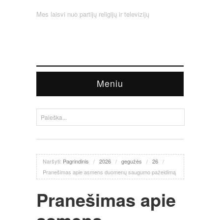
Mes laisvi nuo partijų religijų ir televizijų
Meniu
Naršyti:
Pagrindinis
/
2026
/
gegužės
/
26
/
Pranešimas apie asmens duomenų saugumo pažeidimą
Pranešimas apie