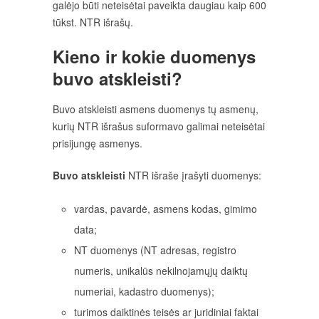
galėjo būti neteisėtai paveikta daugiau kaip 600
tūkst. NTR išrašų.
Kieno ir kokie duomenys
buvo atskleisti?
Buvo atskleisti asmens duomenys tų asmenų,
kurių NTR išrašus suformavo galimai neteisėtai
prisijungę asmenys.
Buvo atskleisti
NTR išraše įrašyti duomenys:
vardas, pavardė, asmens kodas, gimimo
data;
NT duomenys (NT adresas, registro
numeris, unikalūs nekilnojamųjų daiktų
numeriai, kadastro duomenys);
turimos daiktinės teisės ar juridiniai faktai