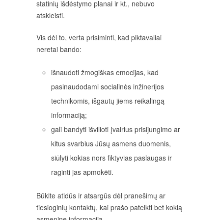
statinių išdėstymo planai ir kt., nebuvo
atskleisti.
Vis dėl to, verta prisiminti, kad piktavaliai
neretai bando:
išnaudoti žmogiškas emocijas, kad
pasinaudodami socialinės inžinerijos
technikomis, išgautų jiems reikalingą
informaciją;
gali bandyti išvilioti įvairius prisijungimo ar
kitus svarbius Jūsų asmens duomenis,
siūlyti kokias nors fiktyvias paslaugas ir
raginti jas apmokėti.
Būkite atidūs ir atsargūs dėl pranešimų ar
tiesioginių kontaktų, kai prašo pateikti bet kokią
asmeninę informaciją.