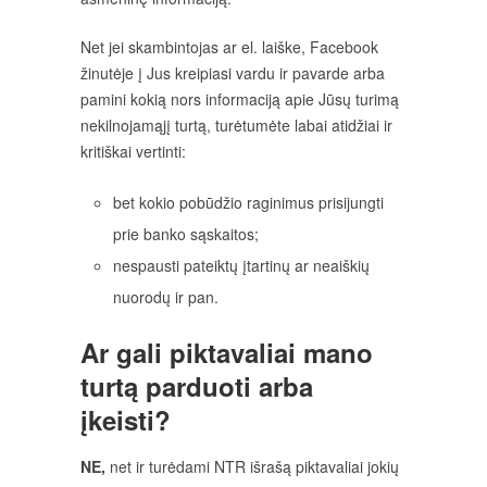
Net jei skambintojas ar el. laiške, Facebook
žinutėje į Jus kreipiasi vardu ir pavarde arba
pamini kokią nors informaciją apie Jūsų turimą
nekilnojamąjį turtą, turėtumėte labai atidžiai ir
kritiškai vertinti:
bet kokio pobūdžio raginimus prisijungti
prie banko sąskaitos;
nespausti pateiktų įtartinų ar neaiškių
nuorodų ir pan.
Ar gali piktavaliai mano
turtą parduoti arba
įkeisti?
NE,
net ir turėdami NTR išrašą piktavaliai jokių