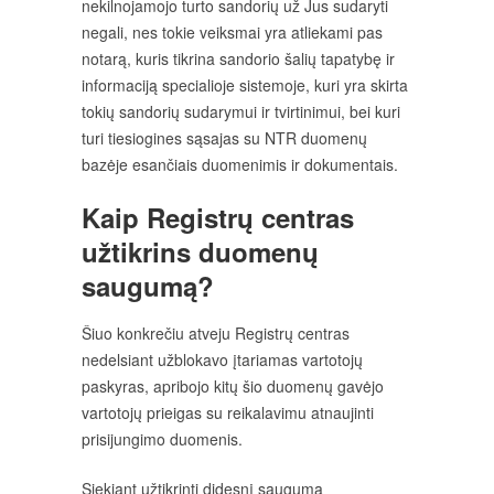
nekilnojamojo turto sandorių už Jus sudaryti
negali, nes tokie veiksmai yra atliekami pas
notarą, kuris tikrina sandorio šalių tapatybę ir
informaciją specialioje sistemoje, kuri yra skirta
tokių sandorių sudarymui ir tvirtinimui, bei kuri
turi tiesiogines sąsajas su NTR duomenų
bazėje esančiais duomenimis ir dokumentais.
Kaip Registrų centras
užtikrins duomenų
saugumą?
Šiuo konkrečiu atveju Registrų centras
nedelsiant užblokavo įtariamas vartotojų
paskyras, apribojo kitų šio duomenų gavėjo
vartotojų prieigas su reikalavimu atnaujinti
prisijungimo duomenis.
Siekiant užtikrinti didesnį saugumą