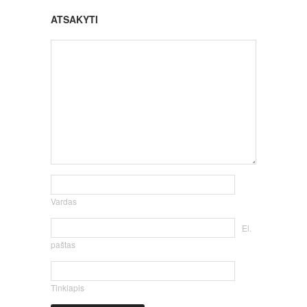
ATSAKYTI
Vardas
El.
paštas
Tinklapis