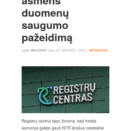
asmens
duomenų
saugumo
pažeidimą
pagal
arba
į
MESLAISVI
26 GEGUŽĖS, 2026
AKTUALIJOS
Registrų centrui tapo žinoma, kad tretieji
asmenys galėjo gauti NTR išrašus neteisėtai