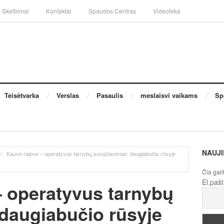
Skelbimai
Kontaktai
Spaudos Centras
Videoteka
Teisėtvarka
Verslas
Pasaulis
meslaisvi vaikams
Sp
NAUJI
/
Kauno rajone – operatyvus tarnybų suvažiavimas: daugiabučio rūsyje
Čia gali
El.paš
 operatyvus tarnybų
daugiabučio rūsyje