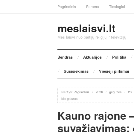
Pagrindinis
Parama
Tiesiogiai
meslaisvi.lt
Mes laisvi nuo partijų religijų ir televizijų
Bendras
Aktualijos
Politika
Susisiekimas
Viešieji pirkimai
Naršyti:
Pagrindinis
/
2026
/
gegužės
/
23
kilo gaisras
Kauno rajone –
suvažiavimas: 