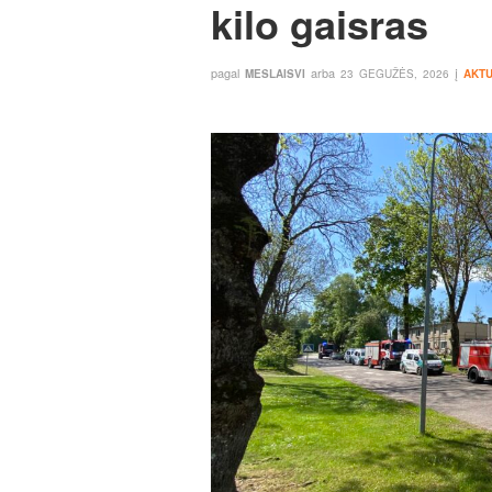
kilo gaisras
pagal
arba
į
MESLAISVI
23 GEGUŽĖS, 2026
AKTU