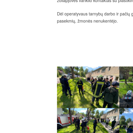
žoliapjovės variklio kontaktas su plastiki
Dėl operatyvaus tarnybų darbo ir pačių 
pasekmių, žmonės nenukentėjo.