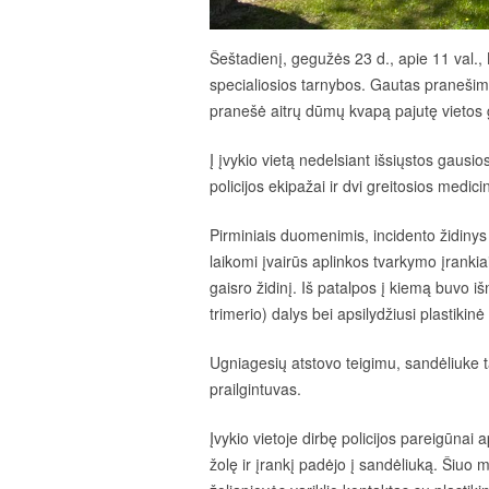
Šeštadienį, gegužės 23 d., apie 11 val.,
specialiosios tarnybos. Gautas pranešim
pranešė aitrų dūmų kvapą pajutę vietos 
Į įvykio vietą nedelsiant išsiųstos gausio
policijos ekipažai ir dvi greitosios medi
Pirminiais duomenimis, incidento židiny
laikomi įvairūs aplinkos tvarkymo įrankiai
gaisro židinį. Iš patalpos į kiemą buvo 
trimerio) dalys bei apsilydžiusi plastikinė
Ugniagesių atstovo teigimu, sandėliuke ta
prailgintuvas.
Įvykio vietoje dirbę policijos pareigūnai 
žolę ir įrankį padėjo į sandėliuką. Šiuo m