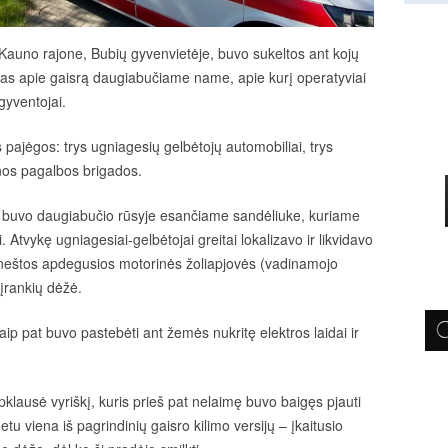
 Kauno rajone, Bubių gyvenvietėje, buvo sukeltos ant kojų
as apie gaisrą daugiabučiame name, apie kurį operatyviai
gyventojai.
s pajėgos: trys ugniagesių gelbėtojų automobiliai, trys
cinos pagalbos brigados.
s buvo daugiabučio rūsyje esančiame sandėliuke, kuriame
. Atvykę ugniagesiai-gelbėtojai greitai lokalizavo ir likvidavo
išneštos apdegusios motorinės žoliapjovės (vadinamojo
 įrankių dėžė.
ip pat buvo pastebėti ant žemės nukritę elektros laidai ir
apklausė vyriškį, kuris prieš pat nelaimę buvo baigęs pjauti
etu viena iš pagrindinių gaisro kilimo versijų – įkaitusio