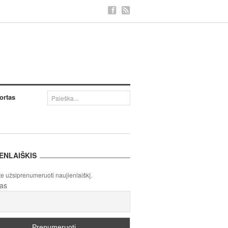
ortas
ENLAIŠKIS
te užsiprenumeruoti naujienlaiškį.
tas