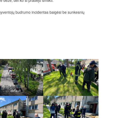
ne dėže, dėl ko ši pradėjo smilkti.
gyventojų budrumo incidentas baigėsi be sunkesnių
default