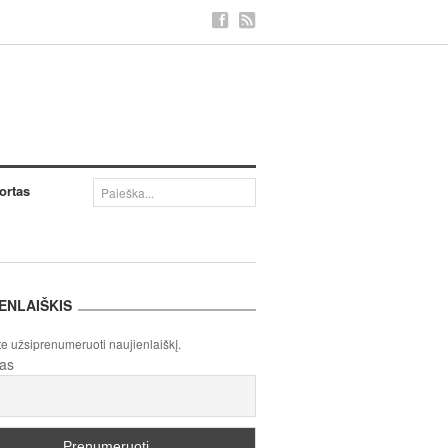
ortas
ENLAIŠKIS
te užsiprenumeruoti naujienlaiškį.
tas