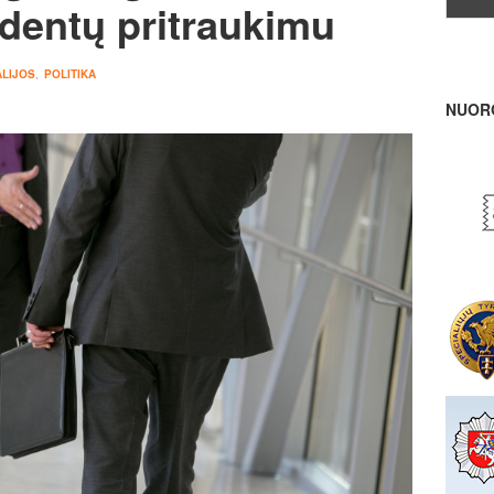
ndentų pritraukimu
LIJOS
,
POLITIKA
NUOR