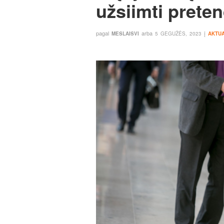
užsiimti prete
pagal
arba
į
MESLAISVI
5 GEGUŽĖS, 2023
AKTUA