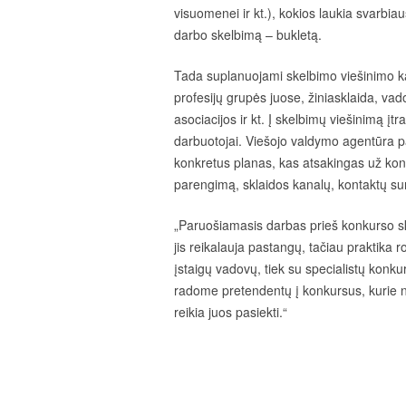
visuomenei ir kt.), kokios laukia svarbia
darbo skelbimą – bukletą.
Tada suplanuojami skelbimo viešinimo kanal
profesijų grupės juose, žiniasklaida, vadov
asociacijos ir kt. Į skelbimų viešinimą įt
darbuotojai. Viešojo valdymo agentūra pa
konkretus planas, kas atsakingas už kon
parengimą, sklaidos kanalų, kontaktų sur
„Paruošiamasis darbas prieš konkurso sk
jis reikalauja pastangų, tačiau praktika r
įstaigų vadovų, tiek su specialistų konku
radome pretendentų į konkursus, kurie ne
reikia juos pasiekti.“