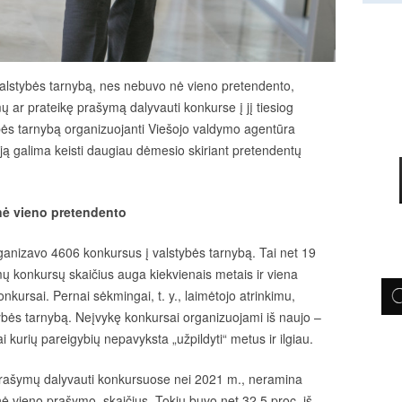
alstybės tarnybą, nes nebuvo nė vieno pretendento,
ų ar prateikę prašymą dalyvauti konkurse į jį tiesiog
ybės tarnybą organizuojanti Viešojo valdymo agentūra
i ją galima keisti daugiau dėmesio skiriant pretendentų
nė vieno pretendento
anizavo 4606 konkursus į valstybės tarnybą. Tai net 19
 konkursų skaičius auga kiekvienais metais ir viena
nkursai. Pernai sėkmingai, t. y., laimėtojo atrinkimu,
tybės tarnybą. Neįvykę konkursai organizuojami iš naujo –
kai kurių pareigybių nepavyksta „užpildyti“ metus ir ilgiau.
prašymų dalyvauti konkursuose nei 2021 m., neramina
ė vieno prašymo, skaičius. Tokių buvo net 32,5 proc. iš