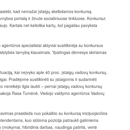
pastebi, kad nemažai įstaigų skelbdamos konkursą
arnybos portalą ir žinute socialiniuose tinkluose. Konkursui
aujo. Kartais net keliolika kartų, kol pagaliau pavyksta
gentūros specialistai aktyviai susitikinėja su konkursus
 valstybės tarnybą klausimais. Ypatingas dėmesys skiriamas
uaciją, kai neįvyko apie 40 proc. įstaigų vadovų konkursų.
gai. Pradėjome susitikinėti su įstaigomis ir sudarinėti
o nereikėjo ilgia laukti – pernai įstaigų vadovų konkursų
pasakoja Rasa Tumėnė, Viešojo valdymo agentūros Vadovų
avimas prasideda nuo pokalbio su konkursą inicijuojančios
pretendentams, kuo siūloma pozicija patraukli galimiems
 (mokymai, hibridinis darbas, naudinga patirtis, vertė