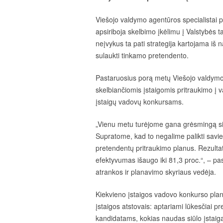
Viešojo valdymo agentūros specialistai 
apsiriboja skelbimo įkėlimu į Valstybės t
neįvykus ta pati strategija kartojama iš n
sulaukti tinkamo pretendento.
Pastaruosius porą metų Viešojo valdymo a
skelbiančiomis įstaigomis pritraukimo į
įstaigų vadovų konkursams.
„Vienu metu turėjome gana grėsmingą sit
Supratome, kad to negalime palikti saviei
pretendentų pritraukimo planus. Rezultat
efektyvumas išaugo iki 81,3 proc.“, – 
atrankos ir planavimo skyriaus vedėja.
Kiekvieno įstaigos vadovo konkurso plan
įstaigos atstovais: aptariami lūkesčiai 
kandidatams, kokias naudas siūlo įstaiga