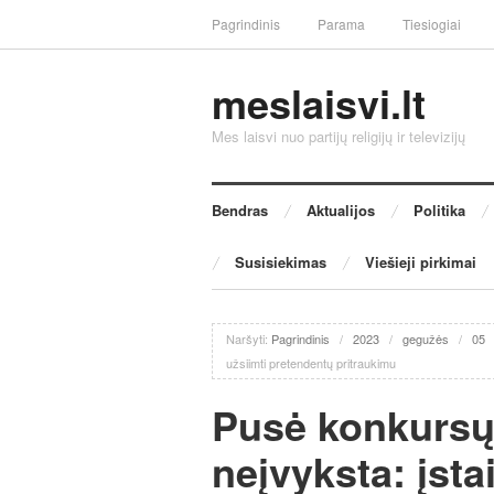
Pagrindinis
Parama
Tiesiogiai
meslaisvi.lt
Mes laisvi nuo partijų religijų ir televizijų
Bendras
Aktualijos
Politika
Susisiekimas
Viešieji pirkimai
Naršyti:
Pagrindinis
/
2023
/
gegužės
/
05
užsiimti pretendentų pritraukimu
Pusė konkursų 
neįvyksta: įst