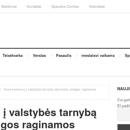
Skelbimai
Kontaktai
Spaudos Centras
Videoteka
Teisėtvarka
Verslas
Pasaulis
meslaisvi vaikams
Sp
NAUJI
/
Pusė konkursų į valstybės tarnybą neįvyksta: įstaigos raginamos
Čia gali
El.paš
į valstybės tarnybą
aigos raginamos