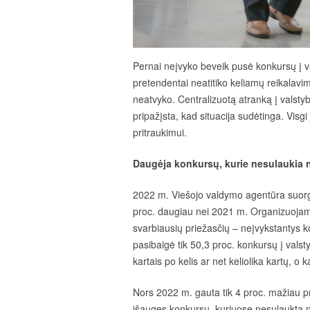
Pernai neįvyko beveik pusė konkursų į v
pretendentai neatitiko keliamų reikalavim
neatvyko. Centralizuotą atranką į valst
pripažįsta, kad situacija sudėtinga. Visg
pritraukimui.
Daugėja konkursų, kurie nesulaukia 
2022 m. Viešojo valdymo agentūra suorg
proc. daugiau nei 2021 m. Organizuojamų
svarbiausių priežasčių – neįvykstantys ko
pasibaigė tik 50,3 proc. konkursų į vals
kartais po kelis ar net keliolika kartų, o 
Nors 2022 m. gauta tik 4 proc. mažiau 
išaugęs konkursų, kuriuose nesulaukta n