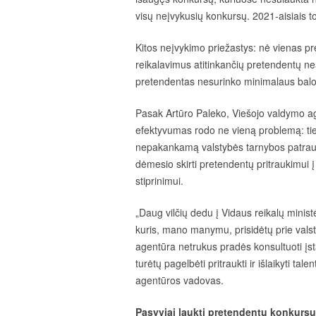
visų neįvykusių konkursų. 2021-aisiais t
Kitos neįvykimo priežastys: nė vienas pr
reikalavimus atitinkančių pretendentų ne
pretendentas nesurinko minimalaus balo
Pasak Artūro Paleko, Viešojo valdymo 
efektyvumas rodo ne vieną problemą: tie
nepakankamą valstybės tarnybos patrau
dėmesio skirti pretendentų pritraukimui į
stiprinimui.
„Daug vilčių dedu į Vidaus reikalų minis
kuris, mano manymu, prisidėtų prie vals
agentūra netrukus pradės konsultuoti įst
turėtų pagelbėti pritraukti ir išlaikyti t
agentūros vadovas.
Pasyviai laukti pretendentų konkursuo