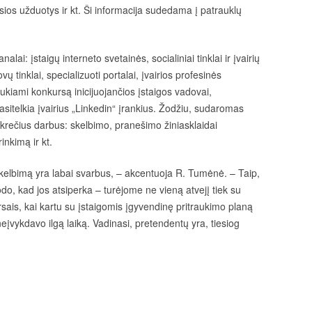
usios užduotys ir kt. Ši informacija sudedama į patrauklų
ai: įstaigų interneto svetainės, socialiniai tinklai ir įvairių
ų tinklai, specializuoti portalai, įvairios profesinės
raukiami konkursą inicijuojančios įstaigos vadovai,
sitelkia įvairius „Linkedin“ įrankius. Žodžiu, sudaromas
krečius darbus: skelbimo, pranešimo žiniasklaidai
inkimą ir kt.
elbimą yra labai svarbus, – akcentuoja R. Tumėnė. – Taip,
odo, kad jos atsiperka – turėjome ne vieną atvejį tiek su
rsais, kai kartu su įstaigomis įgyvendinę pritraukimo planą
įvykdavo ilgą laiką. Vadinasi, pretendentų yra, tiesiog