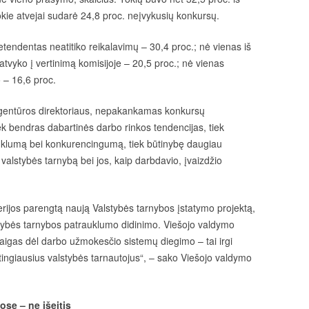
okie atvejai sudarė 24,8 proc. neįvykusių konkursų.
etendentas neatitiko reikalavimų – 30,4 proc.; nė vienas iš
atvyko į vertinimą komisijoje – 20,5 proc.; nė vienas
 – 16,6 proc.
agentūros direktoriaus, nepakankamas konkursų
k bendras dabartinės darbo rinkos tendencijas, tiek
klumą bei konkurencingumą, tiek būtinybę daugiau
 valstybės tarnybą bei jos, kaip darbdavio, įvaizdžio
terijos parengtą naują Valstybės tarnybos įstatymo projektą,
tybės tarnybos patrauklumo didinimo. Viešojo valdymo
aigas dėl darbo užmokesčio sistemų diegimo – tai irgi
alentingiausius valstybės tarnautojus“, – sako Viešojo valdymo
se – ne išeitis