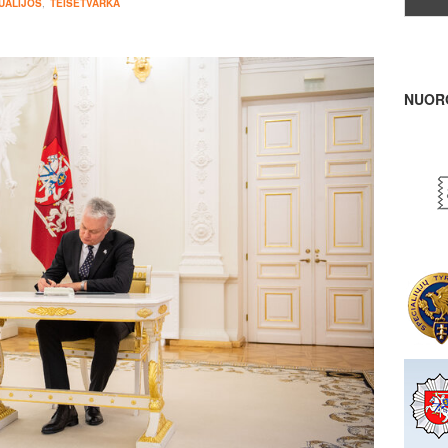
UALIJOS
,
TEISĖTVARKA
NUOR