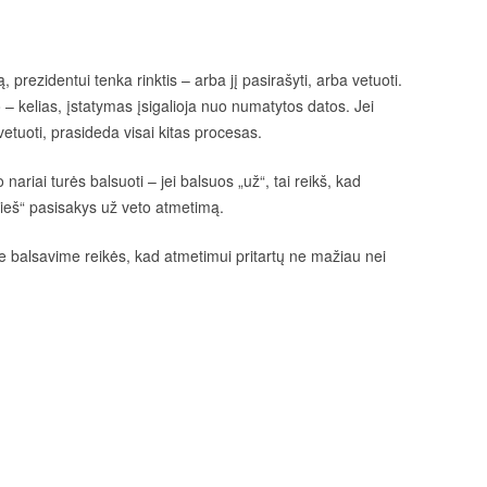
prezidentui tenka rinktis – arba jį pasirašyti, arba vetuoti.
 kelias, įstatymas įsigalioja nuo numatytos datos. Jei
etuoti, prasideda visai kitas procesas.
nariai turės balsuoti – jei balsuos „už“, tai reikš, kad
rieš“ pasisakys už veto atmetimą.
e balsavime reikės, kad atmetimui pritartų ne mažiau nei