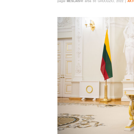
pagal
arba
į
MESLAISVI
30 GRUODŽIO, 2022
AKT