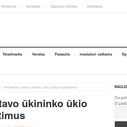
Skelbimai
Kontaktai
Spaudos Centras
Videoteka
Teisėtvarka
Verslas
Pasaulis
meslaisvi vaikams
Sp
NAUJI
/
Prezidentas vetavo ūkininko ūkio įstatymo pakeitimus
Čia gali
tavo ūkininko ūkio
El.paš
timus