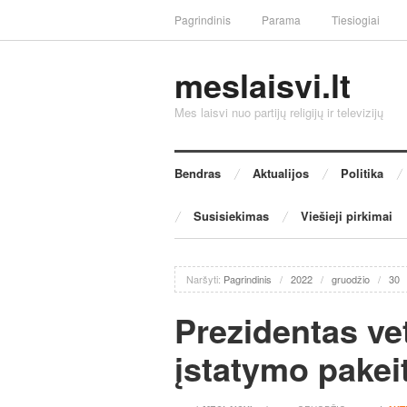
Pagrindinis
Parama
Tiesiogiai
meslaisvi.lt
Mes laisvi nuo partijų religijų ir televizijų
Bendras
Aktualijos
Politika
Susisiekimas
Viešieji pirkimai
Naršyti:
Pagrindinis
/
2022
/
gruodžio
/
30
Prezidentas ve
įstatymo pakei