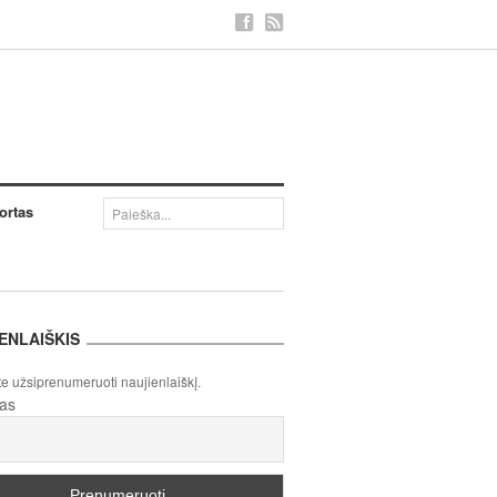
ortas
ENLAIŠKIS
te užsiprenumeruoti naujienlaiškį.
tas