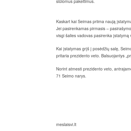
siūlomus pakeitimus.
Kaskart kai Seimas priima naują įstatymą, 
Jei pasirenkamas pirmasis – pasirašymo –
visgi šalies vadovas pasirenka įstatymą v
Kai įstatymas grįš į posėdžių salę, Seimo 
pritaria prezidento veto. Balsuojantys „p
Norint atmesti prezidento veto, antrajam
71 Seimo narys.
meslaisvi.lt