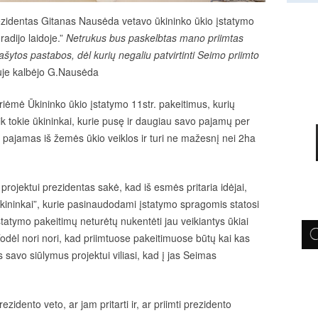
ezidentas Gitanas Nausėda vetavo ūkininko ūkio įstatymo
adijo laidoje.”
Netrukus bus paskelbtas mano priimtas
šytos pastabos, dėl kurių negaliu patvirtinti Seimo priimto
juje kalbėjo G.Nausėda
iėmė Ūkininko ūkio įstatymo 11str. pakeitimus, kurių
ik tokie ūkininkai, kurie pusę ir daugiau savo pajamų per
 pajamas iš žemės ūkio veiklos ir turi ne mažesnį nei 2ha
rojektui prezidentas sakė, kad iš esmės pritaria idėjai,
ūkininkai”, kurie pasinaudodami įstatymo spragomis statosi
atymo pakeitimų neturėtų nukentėti jau veikiantys ūkiai
Todėl nori nori, kad priimtuose pakeitimuose būtų kai kas
avo siūlymus projektui viliasi, kad į jas Seimas
zidento veto, ar jam pritarti ir, ar priimti prezidento