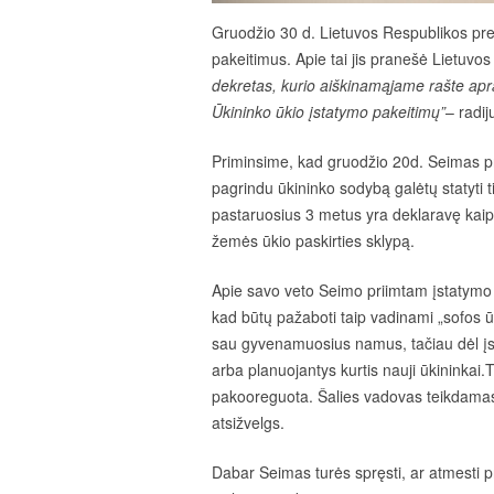
Gruodžio 30 d. Lietuvos Respublikos pr
pakeitimus. Apie tai jis pranešė Lietuvos r
dekretas, kurio aiškinamąjame rašte apra
Ūkininko ūkio įstatymo pakeitimų”
– radi
Priminsime, kad gruodžio 20d. Seimas pr
pagrindu ūkininko sodybą galėtų statyti t
pastaruosius 3 metus yra deklaravę kaip
žemės ūkio paskirties sklypą.
Apie savo veto Seimo priimtam įstatymo p
kad būtų pažaboti taip vadinami „sofos 
sau gyvenamuosius namus, tačiau dėl įst
arba planuojantys kurtis nauji ūkininkai.
pakooreguota. Šalies vadovas teikdamas s
atsižvelgs.
Dabar Seimas turės spręsti, ar atmesti pre