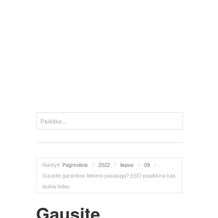
Naršyti:
Pagrindinis
/
2022
/
liepos
/
09
/
Gausite garantinio tiekimo paslaugą? ESO paaiškina kas
laukia toliau
Gausite