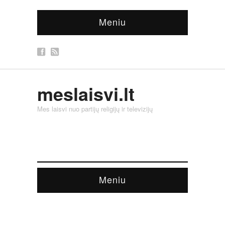
Meniu
meslaisvi.lt
Mes laisvi nuo partijų religijų ir televizijų
Meniu