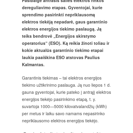
Pasibaigė antrasis šalies elektros rinkos
dereguliavimo etapas. Gyventojai, kurie
sprendimo pasirinkti nepriklausomą
elektros tiekėją nepadarė, gaus garantinio
elektros energijos tiekimo paslaugą. Ją
teiks bendrovė „Energijos skirstymo
operatorius“ (ESO). Ką reikia žinoti toliau ir
kokie aktualūs garantinio tiekimo etapai
laukia paaiškina ESO atstovas Paulius
Kalmantas.
Garantinis tiekimas – tai elektros energijos
tiekimo užtikrinimo paslauga. Ją nuo liepos 1 d.
gauna gyventojai, kurie pateko į antrąjį elektros
energijos tiekėjo pasirinkimo etapą, t. y.
suvartoja 1000—5000 kilovatvalandžių (kWh)
per metus ir laiku savo namams nepasirinko
nepriklausomo elektros energijos tiekėjo.