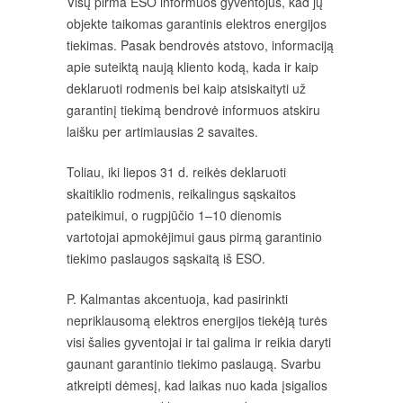
Visų pirma ESO informuos gyventojus, kad jų
objekte taikomas garantinis elektros energijos
tiekimas. Pasak bendrovės atstovo, informaciją
apie suteiktą naują kliento kodą, kada ir kaip
deklaruoti rodmenis bei kaip atsiskaityti už
garantinį tiekimą bendrovė informuos atskiru
laišku per artimiausias 2 savaites.
Toliau, iki liepos 31 d. reikės deklaruoti
skaitiklio rodmenis, reikalingus sąskaitos
pateikimui, o rugpjūčio 1–10 dienomis
vartotojai apmokėjimui gaus pirmą garantinio
tiekimo paslaugos sąskaitą iš ESO.
P. Kalmantas akcentuoja, kad pasirinkti
nepriklausomą elektros energijos tiekėją turės
visi šalies gyventojai ir tai galima ir reikia daryti
gaunant garantinio tiekimo paslaugą. Svarbu
atkreipti dėmesį, kad laikas nuo kada įsigalios