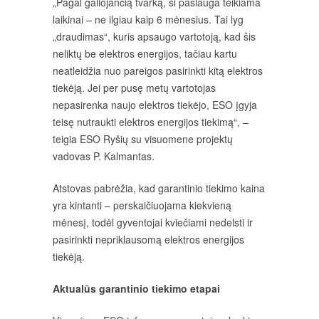
„Pagal galiojančią tvarką, ši paslauga teikiama
laikinai – ne ilgiau kaip 6 mėnesius. Tai lyg
„draudimas“, kuris apsaugo vartotoją, kad šis
neliktų be elektros energijos, tačiau kartu
neatleidžia nuo pareigos pasirinkti kitą elektros
tiekėją. Jei per pusę metų vartotojas
nepasirenka naujo elektros tiekėjo, ESO įgyja
teisę nutraukti elektros energijos tiekimą“, –
teigia ESO Ryšių su visuomene projektų
vadovas P. Kalmantas.
Atstovas pabrėžia, kad garantinio tiekimo kaina
yra kintanti – perskaičiuojama kiekvieną
mėnesį, todėl gyventojai kviečiami nedelsti ir
pasirinkti nepriklausomą elektros energijos
tiekėją.
Aktualūs garantinio tiekimo etapai