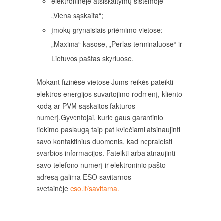
elektroninėje atsiskaitymų sistemoje
„Viena sąskaita“;
įmokų grynaisiais priėmimo vietose:
„Maxima“ kasose, „Perlas terminaluose“ ir
Lietuvos paštas skyriuose.
Mokant fizinėse vietose Jums reikės pateikti
elektros energijos suvartojimo rodmenį, kliento
kodą ar PVM sąskaitos faktūros
numerį.Gyventojai, kurie gaus garantinio
tiekimo paslaugą taip pat kviečiami atsinaujinti
savo kontaktinius duomenis, kad nepraleisti
svarbios informacijos. Pateikti arba atnaujinti
savo telefono numerį ir elektroninio pašto
adresą galima ESO savitarnos
svetainėje
eso.lt/savitarna.