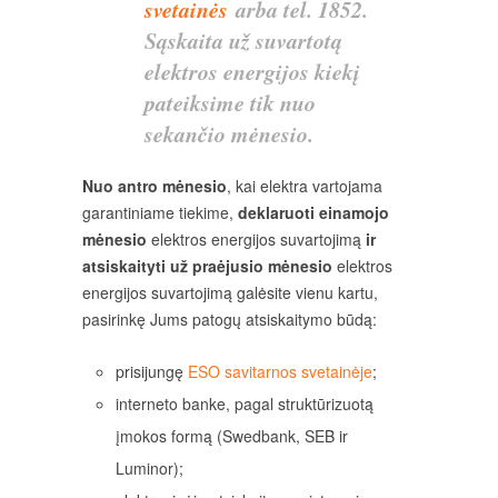
svetainės
arba tel. 1852.
Sąskaita už suvartotą
elektros energijos kiekį
pateiksime tik nuo
sekančio mėnesio.
Nuo antro mėnesio
, kai elektra vartojama
garantiniame tiekime,
deklaruoti einamojo
mėnesio
elektros energijos suvartojimą
ir
atsiskaityti už praėjusio mėnesio
elektros
energijos suvartojimą galėsite vienu kartu,
pasirinkę Jums patogų atsiskaitymo būdą:
prisijungę
ESO savitarnos svetainėje
;
interneto banke, pagal struktūrizuotą
įmokos formą (Swedbank, SEB ir
Luminor);