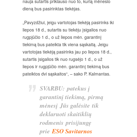
nauja sutartis priklauso nuo to, kurią mėnesio
dieną bus pasirinktas tiekėjas.
„Pavyzdžiui, jeigu vartotojas tiekėją pasirinks iki
liepos 18 d., sutartis su tiekėju įsigalios nuo
rugpjūčio 1 d., o už liepos mėn. garantinį
tiekimą bus pateikta tik viena sąskaitą. Jeigu
vartotojas tiekėją pasirinks jau po liepos 18 d.,
sutartis įsigalios tik nuo rugsėjo 1 d., o už
liepos ir rugpjūčio mėn. garantinį tiekimą bus
pateiktos dvi sąskaitos“, – sako P. Kalmantas.
SVARBU: patekus į
garantinį tiekimą, pirmą
mėnesį Jūs galėsite tik
deklaruoti skaitiklių
rodmenis prisijungę
prie
ESO Savitarnos