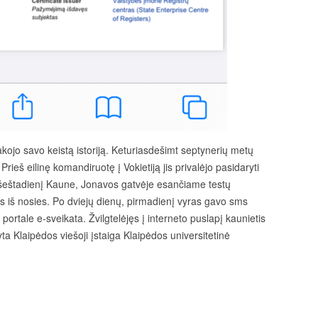
sakojo savo keistą istoriją. Keturiasdešimt septynerių metų
 Prieš eilinę komandiruotę į Vokietiją jis privalėjo pasidaryti
, šeštadienį Kaune, Jonavos gatvėje esančiame testų
 iš nosies. Po dviejų dienų, pirmadienį vyras gavo sms
portale e-sveikata. Žvilgtelėjęs į interneto puslapį kaunietis
ta Klaipėdos viešoji įstaiga Klaipėdos universitetinė