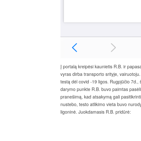
Į portalą kreipėsi kaunietis R.B. ir papa
vyras dirba transporto srityje, vairuotoju.
testą dėl covid -19 ligos. Rugpjūčio 7d.
darymo punkte R.B. buvo paimtas pasėlis
pranešimą, kad atsakymą gali pasitikrinti 
nustebo, testo atlikimo vieta buvo nurody
ligoninė. Juokdamasis R.B. pridūrė: