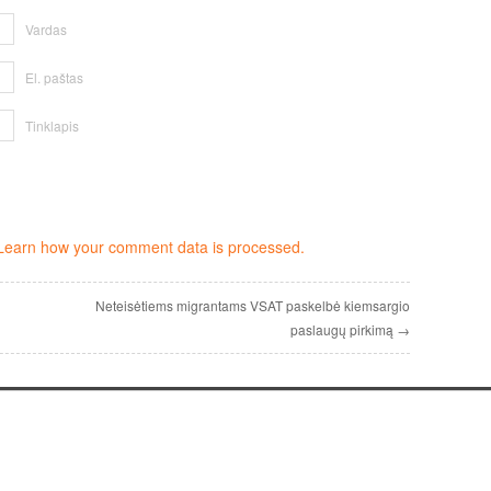
Vardas
El. paštas
Tinklapis
Learn how your comment data is processed.
Neteisėtiems migrantams VSAT paskelbė kiemsargio
paslaugų pirkimą →