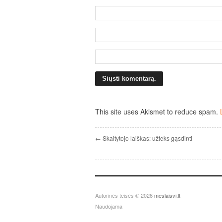
This site uses Akismet to reduce spam.
← Skaitytojo laiškas: užteks gąsdinti
Autorinės teisės © 2026
meslaisvi.lt
Naudojama