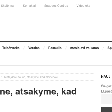
Skelbimai
Kontaktai
Spaudos Centras
Videoteka
Teisėtvarka
Verslas
Pasaulis
meslaisvi vaikams
Sp
NAUJI
/
Testą darė Kaune, atsakyme, kad Klaipėdoje
Čia gali
ne, atsakyme, kad
El.paš