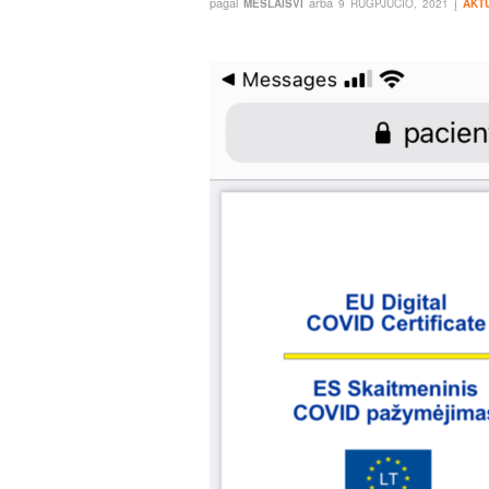
pagal
arba
į
MESLAISVI
9 RUGPJŪČIO, 2021
AKT