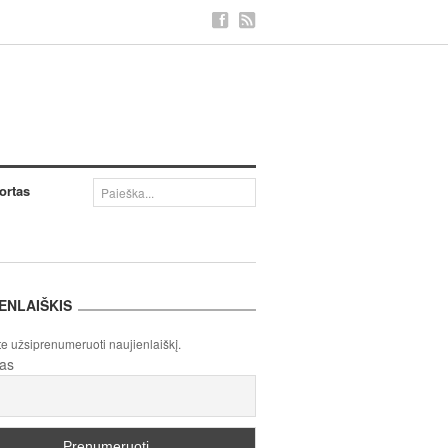
ortas
ENLAIŠKIS
te užsiprenumeruoti naujienlaiškį.
tas