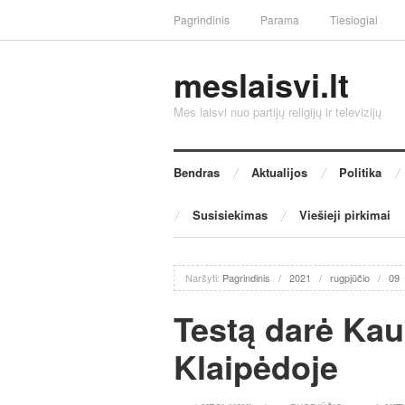
Pagrindinis
Parama
Tiesiogiai
meslaisvi.lt
Mes laisvi nuo partijų religijų ir televizijų
Bendras
Aktualijos
Politika
Susisiekimas
Viešieji pirkimai
Naršyti:
Pagrindinis
/
2021
/
rugpjūčio
/
09
Testą darė Kau
Klaipėdoje