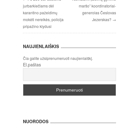
jurbarkiečiams dėl
maršo” koordinatoriai-
karantino pažeidimų
generolas Česlovas
mokėti nereikės, policija
Jezerskas? →
pripažino klydusi
NAUJIENLAIŠKIS
Čia galite užsiprenumeruoti naujienlaiškį.
El.paštas
NUORODOS