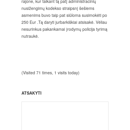
rajone, kur taikant tą patį administracinių
nusižengimų kodekso straipsnį šešiems
asmenims buvo taip pat siūloma susimokėti po
250 Eur .Tą daryti jurbarkiškiai atsisakė. Vėliau
nesurinkus pakankamai įrodymų policija tyrimą
nutraukė.
(Visited 71 times, 1 visits today)
ATSAKYTI