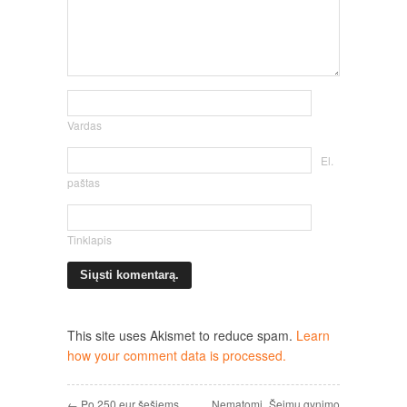
Vardas
El.
paštas
Tinklapis
This site uses Akismet to reduce spam.
Learn
how your comment data is processed.
← Po 250 eur šešiems
Nematomi „Šeimų gynimo