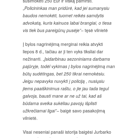
susimokėti 250 Eur ir viską pamiršti.
„
Policininkas man pridūrė, kad jei sumanysiu
baudos nemokėti, tuomet reikės samdytis
advokatą, kuris kainuos labai brangiai, o tiesa
vis tiek bus pareigūnų pusėje”
– tęsė vilnietė
Į bylos nagrinėjimą merginai reikia atvykti
liepos 8 d., tačiau ar ji ten vyks tiksliai dar
nežinanti. „
Įsidarbinau sezoniniams darbams
pajūryje, todėl vykimas į bylos nagrinėjimą man
būtų sudėtingas, bet 250 tikrai nemokėsiu.
Jeigu nepavyks nuvykti į policiją , nusiųsiu
jiems paaiškinimus raštu, o jie jau tada tegul
galvoja, bausti mane ar ne už tai, kad aš
būdama sveika sukėliau pavojų išplisti
užkrečiamai ligai”
– baigė savo pasakojimą
vilnietė.
Visai neseniai panaši istorija baigėsi Jurbarko