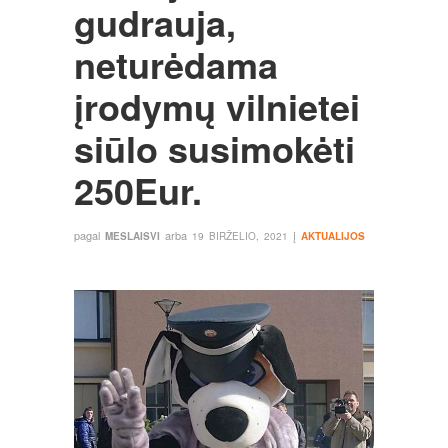
gudrauja,
neturėdama
įrodymų vilnietei
siūlo susimokėti
250Eur.
pagal
arba
į
MESLAISVI
19 BIRŽELIO, 2021
AKTUALIJOS