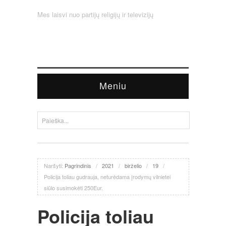
Mes laisvi nuo partijų religijų ir televizijų
Meniu
Naršyti:
Pagrindinis
/
2021
/
birželio
/
19
/
Policija toliau gudrauja, neturėdama įrodymų vilnietei
siūlo susimokėti 250Eur.
Policija toliau