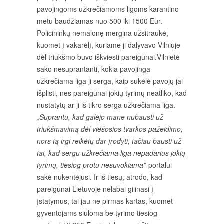
pavojingoms užkrečiamoms ligoms karantino
metu baudžiamas nuo 500 iki 1500 Eur.
Policininkų nemalonę mergina užsitraukė,
kuomet į vakarėlį, kuriame ji dalyvavo Vilniuje
dėl triukšmo buvo iškviesti pareigūnai.Vilnietė
sako nesuprantanti, kokia pavojinga
užkrečiama liga ji serga, kaip sukėlė pavojų jai
išplisti, nes pareigūnai jokių tyrimų neatliko, kad
nustatytų ar ji iš tikro serga užkrečiama liga.
„Suprantu, kad galėjo mane nubausti už
triukšmavimą dėl viešosios tvarkos pažeidimo,
nors tą irgi reikėtų dar įrodyti, tačiau bausti už
tai, kad sergu užkrečiama liga nepadarius jokių
tyrimų, tiesiog protu nesuvokiama”
-portalui
sakė nukentėjusi. Ir iš tiesų, atrodo, kad
pareigūnai Lietuvoje nelabai gilinasi į
įstatymus, tai jau ne pirmas kartas, kuomet
gyventojams siūloma be tyrimo tiesiog