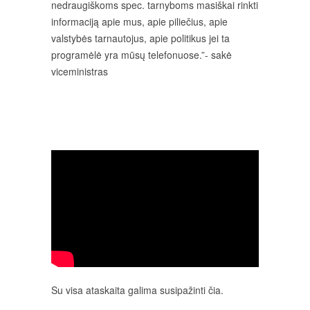
nedraugiškoms spec. tarnyboms masiškai rinkti
informaciją apie mus, apie piliečius, apie
valstybės tarnautojus, apie politikus jei ta
programėlė yra mūsų telefonuose.”- sakė
viceministras
Su visa ataskaita galima susipažinti čia.