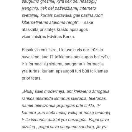
saugumo grėsmių kyla tiek dėl nesaugių
įrenginių, tiek dėl pažeidžiamų interneto
svetainių, kuriais piktavaliai gali pasinaudoti
kibernetinėms atakoms rengti“
, – sakė
ataskaitą pristatęs krašto apsaugos
viceministras Edvinas Kerza.
Pasak viceministro, Lietuvoje vis dar trūksta
suvokimo, kad IT teikiamos paslaugos bei ryšių
ir informacinių sistemų saugoma informacija
yra turtas, kuriam apsaugoti turi būti teikiamas
prioritetas.
„Mūsų šalis modernėja, ant kiekvieno žmogaus
rankos atsiranda išmanus laikrodis, telefonas,
namie televizorius prijungtas prie tinklo, IP
kamera ,kuri stebi mūsų vaiką ar mūsų teritoriją
ir tie išmanūs daiktai yra nesaugūs. Pagal savo
dizainą , pagal savo saugumo sandarą, jie yra