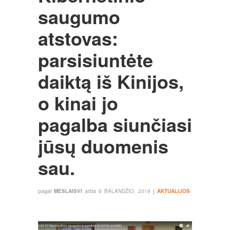
saugumo
atstovas:
parsisiuntėte
daiktą iš Kinijos,
o kinai jo
pagalba siunčiasi
jūsų duomenis
sau.
pagal
arba
į
MESLAISVI
6 BALANDŽIO, 2019
AKTUALIJOS