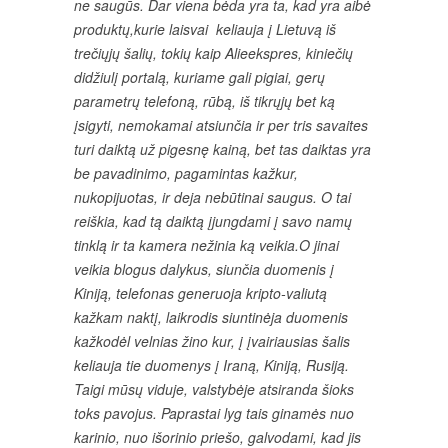
ne saugūs. Dar viena bėda yra ta, kad yra aibė
produktų,kurie laisvai keliauja į Lietuvą iš
trečiųjų šalių, tokių kaip Alieekspres, kiniečių
didžiulį portalą, kuriame gali pigiai, gerų
parametrų telefoną, rūbą, iš tikrųjų bet ką
įsigyti, nemokamai atsiunčia ir per tris savaites
turi daiktą už pigesnę kainą, bet tas daiktas yra
be pavadinimo, pagamintas kažkur,
nukopijuotas, ir deja nebūtinai saugus. O tai
reiškia, kad tą daiktą įjungdami į savo namų
tinklą ir ta kamera nežinia ką veikia.O jinai
veikia blogus dalykus, siunčia duomenis į
Kiniją, telefonas generuoja kripto-valiutą
kažkam naktį, laikrodis siuntinėja duomenis
kažkodėl velnias žino kur, į įvairiausias šalis
keliauja tie duomenys į Iraną, Kiniją, Rusiją.
Taigi mūsų viduje, valstybėje atsiranda šioks
toks pavojus. Paprastai lyg tais ginamės nuo
karinio, nuo išorinio priešo, galvodami, kad jis