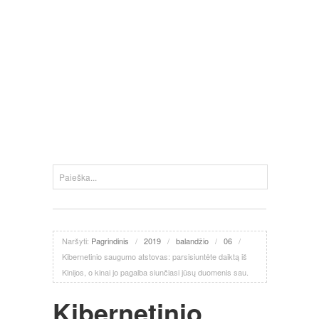
Naršyti:
Pagrindinis
/
2019
/
balandžio
/
06
/
Kibernetinio saugumo atstovas: parsisiuntėte daiktą iš
Kinijos, o kinai jo pagalba siunčiasi jūsų duomenis sau.
Kibernetinio