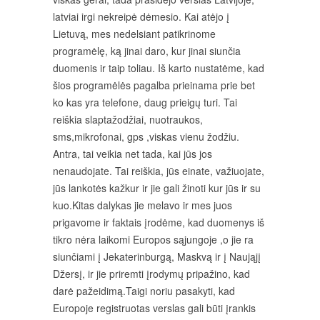
latviai irgi nekreipė dėmesio. Kai atėjo į
Lietuvą, mes nedelsiant patikrinome
programėlę, ką jinai daro, kur jinai siunčia
duomenis ir taip toliau. Iš karto nustatėme, kad
šios programėlės pagalba prieinama prie bet
ko kas yra telefone, daug prieigų turi. Tai
reiškia slaptažodžiai, nuotraukos,
sms,mikrofonai, gps ,viskas vienu žodžiu.
Antra, tai veikia net tada, kai jūs jos
nenaudojate. Tai reiškia, jūs einate, važiuojate,
jūs lankotės kažkur ir jie gali žinoti kur jūs ir su
kuo.Kitas dalykas jie melavo ir mes juos
prigavome ir faktais įrodėme, kad duomenys iš
tikro nėra laikomi Europos sąjungoje ,o jie ra
siunčiami į Jekaterinburgą, Maskvą ir į Naująjį
Džersį, ir jie priremti įrodymų pripažino, kad
darė pažeidimą.Taigi noriu pasakyti, kad
Europoje registruotas verslas gali būti įrankis