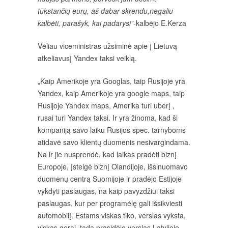
tūkstančių eurų, aš dabar skrendu,negaliu
kalbėti, parašyk, kai padarysi”
-kalbėjo E.Kerza
Vėliau viceministras užsiminė apie į Lietuvą
atkeliavusį Yandex taksi veiklą.
„Kaip Amerikoje yra Googlas, taip Rusijoje yra
Yandex, kaip Amerikoje yra google maps, taip
Rusijoje Yandex maps, Amerika turi uberį ,
rusai turi Yandex taksi. Ir yra žinoma, kad ši
kompaniją savo laiku Rusijos spec. tarnyboms
atidavė savo klientų duomenis nesivargindama.
Na ir jie nusprendė, kad laikas pradėti biznį
Europoje, įsteigė biznį Olandijoje, išsinuomavo
duomenų centrą Suomijoje ir pradėjo Estijoje
vykdyti paslaugas, na kaip pavyzdžiui taksi
paslaugas, kur per programėlę gali išsikviesti
automobilį. Estams viskas tiko, verslas vyksta,
viskas gerai, tada prasidėjo verslas Latvijoje,