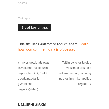
paštas
Tinklapis
This site uses Akismet to reduce spam.
Learn
how your comment data is processed.
← Investuotojų atstovas
Telšių policijos tyrėjos
R.Valiūnas: kai lietuviai
veiksmus aiškinsis
supras, kad imigrantai
prokuratūros organizuotų
duoda naudą, jų
nusikaltimų ir korupcijos
gyvenimas
skyrius →
pagerės(video)
NAUJIENLAIŠKIS