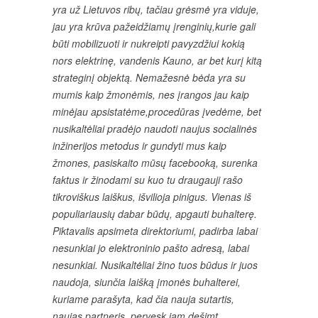
yra už Lietuvos ribų, tačiau grėsmė yra viduje,
jau yra krūva pažeidžiamų įrenginių,kurie gali
būti mobilizuoti ir nukreipti pavyzdžiui kokią
nors elektrinę, vandenis Kauno, ar bet kurį kitą
strateginį objektą. Nemažesnė bėda yra su
mumis kaip žmonėmis, nes įrangos jau kaip
minėjau apsistatėme,procedūras įvedėme, bet
nusikaltėliai pradėjo naudoti naujus socialinės
inžinerijos metodus ir gundyti mus kaip
žmones, pasiskaito mūsų facebooką, surenka
faktus ir žinodami su kuo tu draugauji rašo
tikroviškus laiškus, išvilioja pinigus. Vienas iš
populiariausių dabar būdų, apgauti buhalterę.
Piktavalis apsimeta direktoriumi, padirba labai
nesunkiai jo elektroninio pašto adresą, labai
nesunkiai. Nusikaltėliai žino tuos būdus ir juos
naudoja, siunčia laišką įmonės buhalterei,
kuriame parašyta, kad čia nauja sutartis,
naujas partneris, pervesk jam dešimt