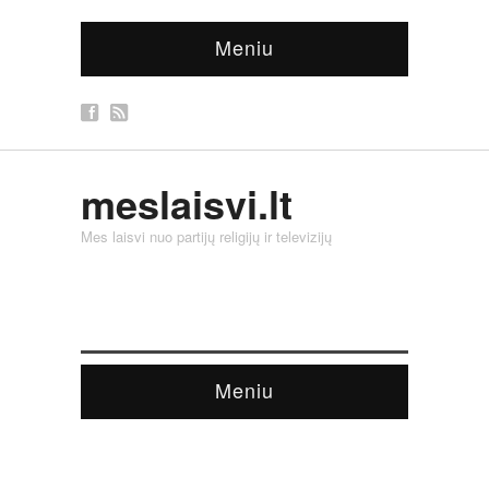
Meniu
meslaisvi.lt
Mes laisvi nuo partijų religijų ir televizijų
Meniu