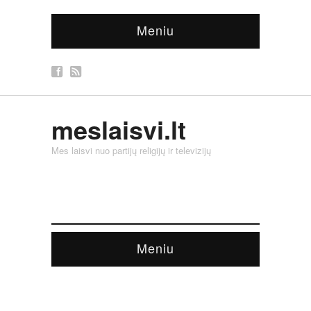
Meniu
meslaisvi.lt
Mes laisvi nuo partijų religijų ir televizijų
Meniu