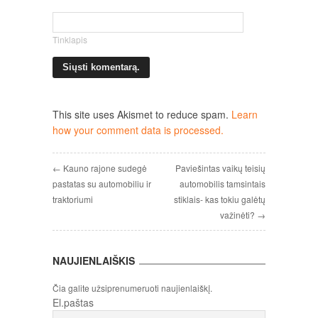
Tinklapis
This site uses Akismet to reduce spam.
Learn
how your comment data is processed.
← Kauno rajone sudegė
Paviešintas vaikų teisių
pastatas su automobiliu ir
automobilis tamsintais
traktoriumi
stiklais- kas tokiu galėtų
važinėti? →
NAUJIENLAIŠKIS
Čia galite užsiprenumeruoti naujienlaiškį.
El.paštas