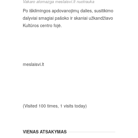
Vakaro atomazga meslaisvi.lt nuotrauka
Po iškilmingos apdovanojimų dalies, susitikimo
dalyviai smagiai pašoko ir skaniai užkandžiavo
Kultūros centro fojė.
meslaisvi.lt
(Visited 100 times, 1 visits today)
VIENAS ATSAKYMAS