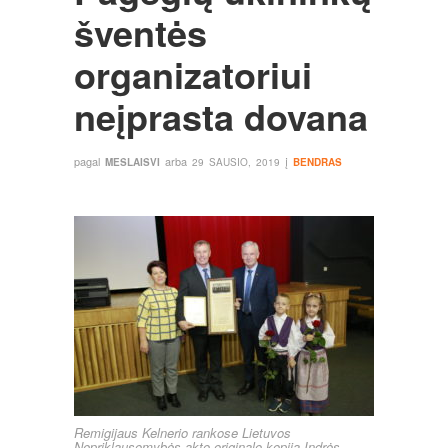
šventės
organizatoriui
neįprasta dovana
pagal
arba
į
MESLAISVI
29 SAUSIO, 2019
BENDRAS
Remigijaus Kelnerio rankose Lietuvos
Nepriklausomybės akto originalo kopija Indrės