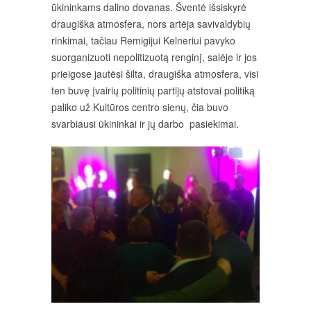
ūkininkams dalino dovanas. Šventė išsiskyrė
draugiška atmosfera, nors artėja savivaldybių
rinkimai, tačiau Remigijui Kelneriui pavyko
suorganizuoti nepolitizuotą renginį, salėje ir jos
prieigose jautėsi šilta, draugiška atmosfera, visi
ten buvę įvairių politinių partijų atstovai politiką
paliko už Kultūros centro sienų, čia buvo
svarbiausi ūkininkai ir jų darbo pasiekimai.