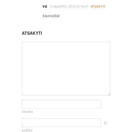
va
·
3 VASARIO, 2019
IŠ
19:07
ATSAKYTI
šaunuoliai
ATSAKYTI
Vardas
El.
paštas