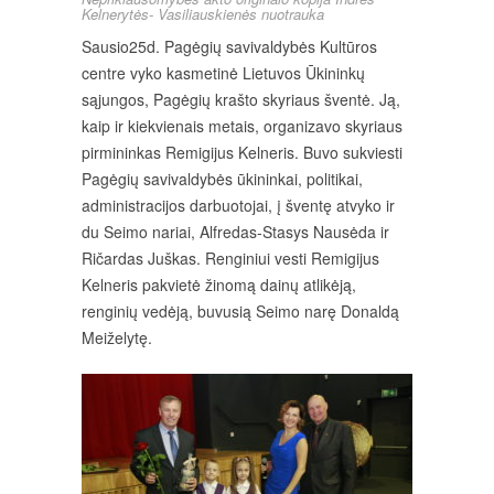
Kelnerytės- Vasiliauskienės nuotrauka
Sausio25d. Pagėgių savivaldybės Kultūros
centre vyko kasmetinė Lietuvos Ūkininkų
sąjungos, Pagėgių krašto skyriaus šventė. Ją,
kaip ir kiekvienais metais, organizavo skyriaus
pirmininkas Remigijus Kelneris. Buvo sukviesti
Pagėgių savivaldybės ūkininkai, politikai,
administracijos darbuotojai, į šventę atvyko ir
du Seimo nariai, Alfredas-Stasys Nausėda ir
Ričardas Juškas. Renginiui vesti Remigijus
Kelneris pakvietė žinomą dainų atlikėją,
renginių vedėją, buvusią Seimo narę Donaldą
Meiželytę.