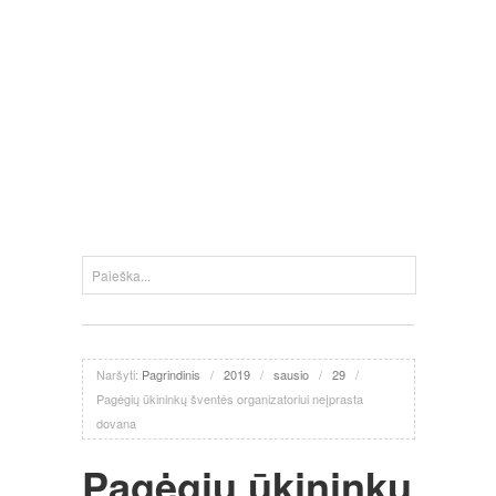
Naršyti:
Pagrindinis
/
2019
/
sausio
/
29
/
Pagėgių ūkininkų šventės organizatoriui neįprasta
dovana
Pagėgių ūkininkų