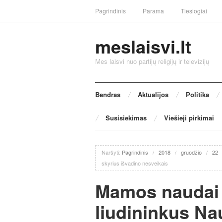
Pagrindinis
Parama
Tiesiogiai
meslaisvi.lt
Mes laisvi nuo partijų religijų ir televizijų
Bendras
Aktualijos
Politika
Susisiekimas
Viešieji pirkimai
Naršyti:
Pagrindinis
/
2018
/
gruodžio
/
22
skyrius išvadino nesveikais
Mamos naudai 
liudininkus N