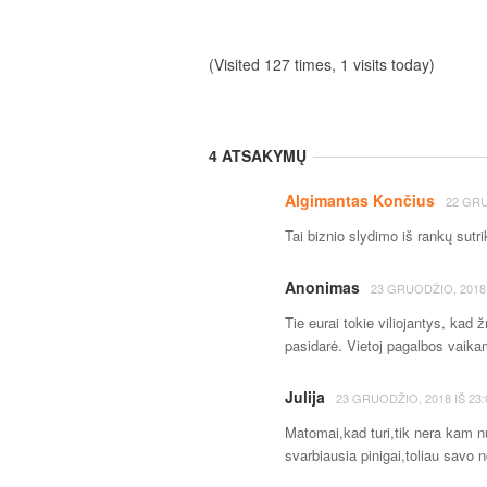
(Visited 127 times, 1 visits today)
4 ATSAKYMŲ
Algimantas Končius
22 GRU
Tai biznio slydimo iš rankų sutr
Anonimas
23 GRUODŽIO, 2018
Tie eurai tokie viliojantys, ka
pasidarė. Vietoj pagalbos vaikam
Julija
23 GRUODŽIO, 2018
IŠ
23:
Matomai,kad turi,tik nera kam n
svarbiausia pinigai,toliau savo