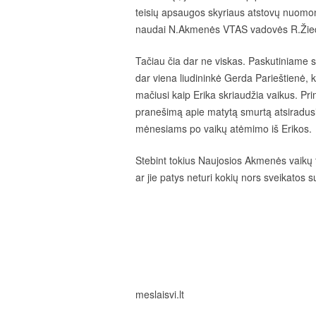
teisių apsaugos skyriaus atstovų nuomone t
naudai N.Akmenės VTAS vadovės R.Žiedi
Tačiau čia dar ne viskas. Paskutiniame s
dar viena liudininkė Gerda Parieštienė, k
mačiusi kaip Erika skriaudžia vaikus. Pri
pranešimą apie matytą smurtą atsiradusi
mėnesiams po vaikų atėmimo iš Erikos.
Stebint tokius Naujosios Akmenės vaikų
ar jie patys neturi kokių nors sveikatos s
meslaisvi.lt