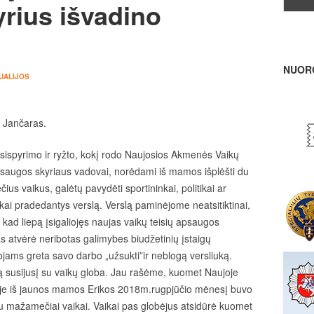
yrius išvadino
NUOR
UALIJOS
 Jančaras.
sispyrimo ir ryžto, kokį rodo Naujosios Akmenės Vaikų
psaugos skyriaus vadovai, norėdami iš mamos išplėšti du
us vaikus, galėtų pavydėti sportininkai, politikai ar
nkai pradedantys verslą. Verslą paminėjome neatsitiktinai,
i, kad liepą įsigaliojęs naujas vaikų teisių apsaugos
s atvėrė neribotas galimybes biudžetinių įstaigų
jams greta savo darbo „užsukti”ir neblogą versliuką.
ą susijusį su vaikų globa. Jau rašėme, kuomet Naujoje
e iš jaunos mamos Erikos 2018m.rugpjūčio mėnesį buvo
u mažamečiai vaikai. Vaikai pas globėjus atsidūrė kuomet