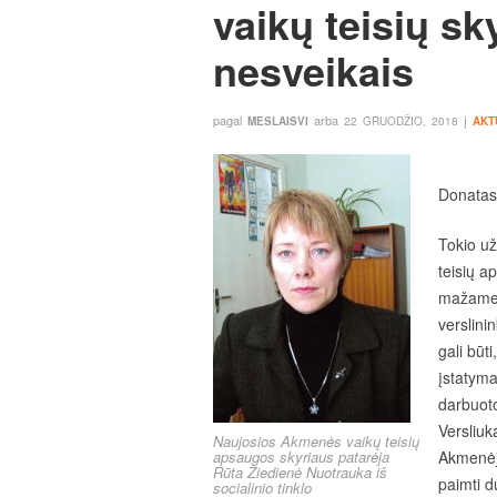
vaikų teisių sk
nesveikais
pagal
arba
į
MESLAISVI
22 GRUODŽIO, 2018
AKT
Donatas
Tokio už
teisių a
mažameči
verslini
gali būt
įstatyma
darbuoto
Versliuk
Naujosios Akmenės vaikų teisių
apsaugos skyriaus patarėja
Akmenėj
Rūta Žiedienė Nuotrauka iš
paimti d
socialinio tinklo