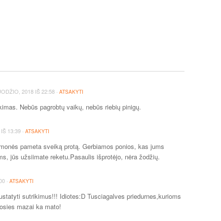
·
ODŽIO, 2018
IŠ
22:58
ATSAKYTI
ikimas. Nebūs pagrobtų vaikų, nebūs riebių pinigų.
·
IŠ
13:39
ATSAKYTI
d žmonės pameta sveiką protą. Gerbiamos ponios, kas jums
s, jūs užsiimate reketu.Pasaulis išprotėjo, nėra žodžių.
·
00
ATSAKYTI
ustatyti sutrikimus!!! Idiotes:D Tusciagalves priedurnes,kurioms
 nosies mazai ka mato!