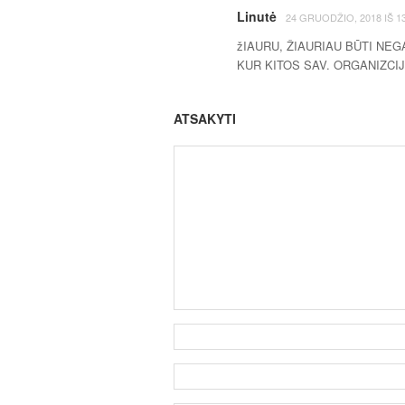
Linutė
24 GRUODŽIO, 2018
IŠ
1
žIAURU, ŽIAURIAU BŪTI NE
KUR KITOS SAV. ORGANIZCI
ATSAKYTI