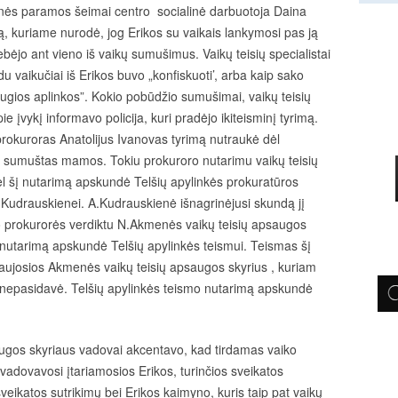
ės paramos šeimai centro socialinė darbuotoja Daina
tą, kuriame nurodė, jog Erikos su vaikais lankymosi pas ją
bėjo ant vieno iš vaikų sumušimus. Vaikų teisių specialistai
 du vaikučiai iš Erikos buvo „konfiskuoti’, arba kaip sako
saugios aplinkos”. Kokio pobūdžio sumušimai, vaikų teisių
pie įvykį informavo policija, kuri pradėjo ikiteisminį tyrimą.
okuroras Anatolijus Ivanovas tyrimą nutraukė dėl
sumuštas mamos. Tokiu prokuroro nutarimu vaikų teisių
l šį nutarimą apskundė Telšių apylinkės prokuratūros
 Kudrauskienei. A.Kudrauskienė išnagrinėjusi skundą jį
uo prokurorės verdiktu N.Akmenės vaikų teisių apsaugos
į nutarimą apskundė Telšių apylinkės teismui. Teismas šį
Naujosios Akmenės vaikų teisių apsaugos skyrius , kuriam
r nepasidavė. Telšių apylinkės teismo nutarimą apskundė
os skyriaus vadovai akcentavo, kad tirdamas vaiko
vadovavosi įtariamosios Erikos, turinčios sveikatos
sveikatos sutrikimų bei Erikos kaimyno, kuris taip pat vaikų