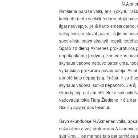
N.Akmen
Rimkienė parašė vaikų teisių skyriui raš
kabinete metu socialinė darbuotoja paste
ilgai nedvejojo, jie iš karto ėmėsi darbo,
vaikų teisių atstovai „paimti iš jiems ne
specialistai patys atsakyti negali, todėl a
Spalio 10 dieną Akmenės prokuratūros pr
nepakankamų įrodymų, kad vaikas buvo 
skyriaus vadovė nebuvo patenkinta, todė
vyriausiojo prokuroro pavaduotojai Astai
atmetė kaip nepagrįstą. Tačiau ir su ši
skyriaus vadovai sutikti nepanoro. Jie š
skundą taip pat atmetė. Bet atkaklusis 
vadovauja tokia Rūta Žiedienė ir čia da
Šiaulių apygardos teismui.
Savo skunduose N.Akmenės vaikų apsaug
sužalojimo atvejį prokuroras A.Ivanovas 
sutrikimų , jos mamos taip pat turinčios 