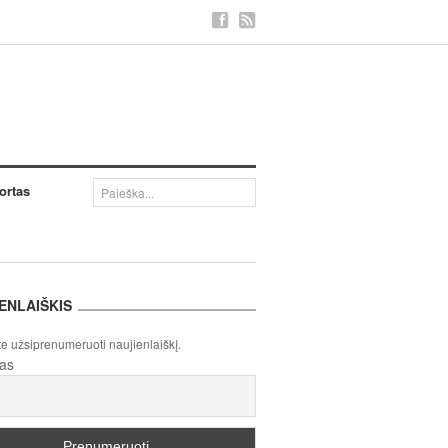
ortas
ENLAIŠKIS
te užsiprenumeruoti naujienlaiškį.
tas