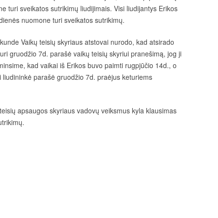
uri sveikatos sutrikimų liudijimais. Visi liudijantys Erikos
enės nuomone turi sveikatos sutrikimų.
kunde Vaikų teisių skyriaus atstovai nurodo, kad atsirado
uri gruodžio 7d. parašė vaikų teisių skyriui pranešimą, jog ji
minsime, kad vaikai iš Erikos buvo paimti rugpjūčio 14d., o
 liudininkė parašė gruodžio 7d. praėjus keturiems
 teisių apsaugos skyriaus vadovų veiksmus kyla klausimas
utrikimų.