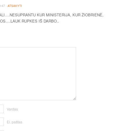
·
3:47
ATSAKYTI
GALI….NESUPRANTU KUR MINISTERIJA, KUR ŽIOBRIENĖ,
JOS….LAUK RUPKES IŠ DARBO..
Vardas
El. paštas