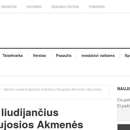
Skelbimai
Kontaktai
Spaudos Centras
Videoteka
Teisėtvarka
Verslas
Pasaulis
meslaisvi vaikams
Sp
NAUJI
/
Mamos naudai liudijančius liudininkus Naujosios Akmenės vaikų teisių
Čia gali
El.paš
liudijančius
aujosios Akmenės