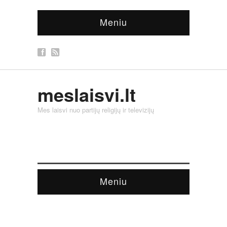
Meniu
meslaisvi.lt
Mes laisvi nuo partijų religijų ir televizijų
Meniu