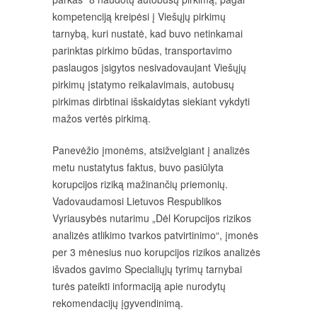
kompetenciją kreipėsi į Viešųjų pirkimų
tarnybą, kuri nustatė, kad buvo netinkamai
parinktas pirkimo būdas, transportavimo
paslaugos įsigytos nesivadovaujant Viešųjų
pirkimų įstatymo reikalavimais, autobusų
pirkimas dirbtinai išskaidytas siekiant vykdyti
mažos vertės pirkimą.
Panevėžio įmonėms, atsižvelgiant į analizės
metu nustatytus faktus, buvo pasiūlyta
korupcijos riziką mažinančių priemonių.
Vadovaudamosi Lietuvos Respublikos
Vyriausybės nutarimu „Dėl Korupcijos rizikos
analizės atlikimo tvarkos patvirtinimo“, įmonės
per 3 mėnesius nuo korupcijos rizikos analizės
išvados gavimo Specialiųjų tyrimų tarnybai
turės pateikti informaciją apie nurodytų
rekomendacijų įgyvendinimą.