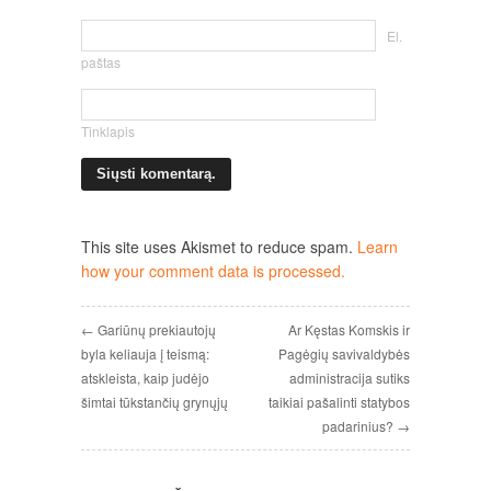
El.
paštas
Tinklapis
This site uses Akismet to reduce spam.
Learn
how your comment data is processed.
← Gariūnų prekiautojų
Ar Kęstas Komskis ir
byla keliauja į teismą:
Pagėgių savivaldybės
atskleista, kaip judėjo
administracija sutiks
šimtai tūkstančių grynųjų
taikiai pašalinti statybos
padarinius? →