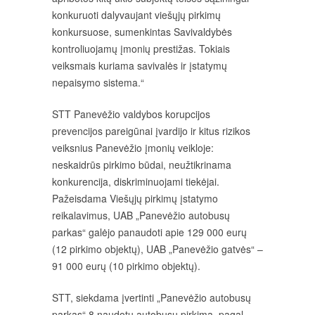
konkuruoti dalyvaujant viešųjų pirkimų
konkursuose, sumenkintas Savivaldybės
kontroliuojamų įmonių prestižas. Tokiais
veiksmais kuriama savivalės ir įstatymų
nepaisymo sistema.“
STT Panevėžio valdybos korupcijos
prevencijos pareigūnai įvardijo ir kitus rizikos
veiksnius Panevėžio įmonių veikloje:
neskaidrūs pirkimo būdai, neužtikrinama
konkurencija, diskriminuojami tiekėjai.
Pažeisdama Viešųjų pirkimų įstatymo
reikalavimus, UAB „Panevėžio autobusų
parkas“ galėjo panaudoti apie 129 000 eurų
(12 pirkimo objektų), UAB „Panevėžio gatvės“ –
91 000 eurų (10 pirkimo objektų).
STT, siekdama įvertinti „Panevėžio autobusų
parkas“ 8 naudotų autobusų pirkimą, pagal