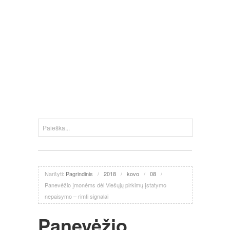
Naršyti:
Pagrindinis
/
2018
/
kovo
/
08
/
Panevėžio įmonėms dėl Viešųjų pirkimų įstatymo
nepaisymo – rimti signalai
Panevėžio