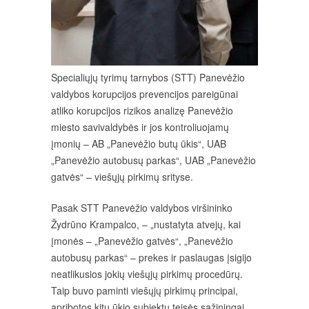
Specialiųjų tyrimų tarnybos (STT) Panevėžio
valdybos korupcijos prevencijos pareigūnai
atliko korupcijos rizikos analizę Panevėžio
miesto savivaldybės ir jos kontroliuojamų
įmonių – AB „Panevėžio butų ūkis“, UAB
„Panevėžio autobusų parkas“, UAB „Panevėžio
gatvės“ – viešųjų pirkimų srityse.
Pasak STT Panevėžio valdybos viršininko
Žydrūno Krampalco, – „nustatyta atvejų, kai
įmonės – „Panevėžio gatvės“, „Panevėžio
autobusų parkas“ – prekes ir paslaugas įsigijo
neatlikusios jokių viešųjų pirkimų procedūrų.
Taip buvo paminti viešųjų pirkimų principai,
apribotos kitų ūkio subjektų teisės sąžiningai