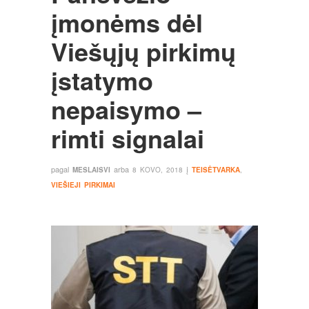
įmonėms dėl
Viešųjų pirkimų
įstatymo
nepaisymo –
rimti signalai
pagal
arba
į
MESLAISVI
8 KOVO, 2018
TEISĖTVARKA
,
VIEŠIEJI PIRKIMAI