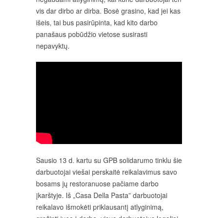
vis dar dirbo ar dirba. Bosė grasino, kad jei kas
išeis, tai bus pasirūpinta, kad kito darbo
panašaus pobūdžio vietose susirasti
nepavyktų.
Sausio 13 d. kartu su GPB solidarumo tinklu šie
darbuotojai viešai perskaitė reikalavimus savo
bosams jų restoranuose pačiame darbo
įkarštyje. Iš „Casa Della Pasta” darbuotojai
reikalavo išmokėti priklausantį atlyginimą,