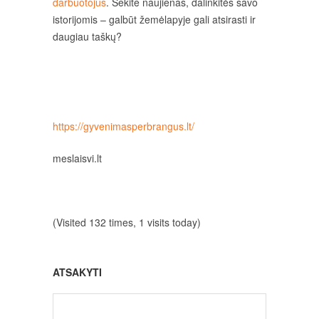
darbuotojus
. Sekite naujienas, dalinkitės savo
istorijomis – galbūt žemėlapyje gali atsirasti ir
daugiau taškų?
https://gyvenimasperbrangus.lt/
meslaisvi.lt
(Visited 132 times, 1 visits today)
ATSAKYTI