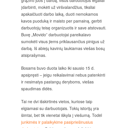
grąžinti juos į darbą, visus darbuotojus legaliai
įdarbinti, mokėti už viršvalandžius, tiksliai
apskaičiuoti darbo laiką, duoti nemokamos
kavos puoduką ir maisto per pamainą, gerbti
darbuotojų teisę organizuotis ir save atstovauti.
Buvę „Movido” darbuotojai pareikalavo
sumokėti visus jiems priklausančius pinigus už
darbą. Iš abiejų kavinių laukiamas viešas bosų
atsiprašymas.
Bosams buvo duota laiko iki sausio 15 d.
apsipręsti – jeigu reikalavimai nebus patenkinti
ir nesimatys pastangų deryboms, viešas
spaudimas didės.
Tai ne dvi išskirtinės vietos, kuriose taip
elgiamasi su darbuotojais. Tokių istorijų yra
šimtai, bet tik vienetai iškyla į viešumą. Todėl
junkimės ir palaikykime pasipriešinusius