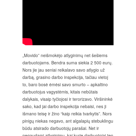
„Movido” neišmokėjo atlyginimų net šešiems
darbuotojams. Bendra suma siekia 2 500 eurų.
Nors jie jau seniai reikalavo savo atlygio už
darbą, grasino darbo inspekcija, tačiau vietoj
to, baro bosė ėmėsi savo smurto – apkaltino
darbuotojus vagystėmis, kitais nebūtais
dalykais, visaip tyčiojosi ir terorizavo. Viršininkė
sako, kad jai darbo inspekcija nebaisi, nes ji
išmano teisę ir žino “kaip reikia tvarkytis”. Nors
pinigų niekas negavo, ant algalapių stebuklingu
būdu atsirado darbuotojų parašai. Net ir
negaudami atlyginimų, kai kurie darbuotojai ten