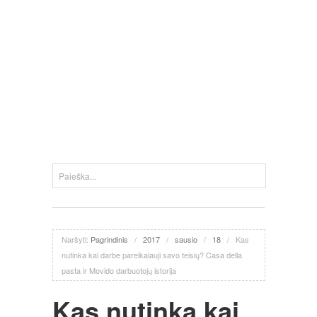
Naršyti:
Pagrindinis
/
2017
/
sausio
/
18
/
Kas
nutinka kai darbe pareikalauji savo teisių? Casa della
pasta ir Movido darbuotojų istorija
Kas nutinka kai