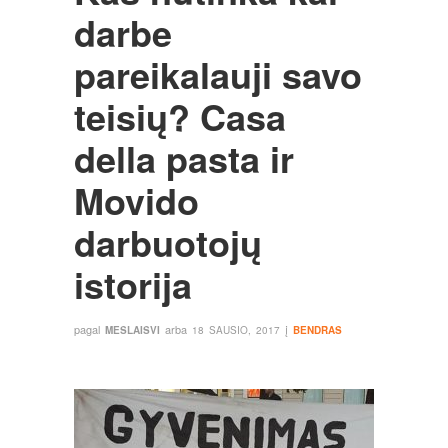
darbe
pareikalauji savo
teisių? Casa
della pasta ir
Movido
darbuotojų
istorija
pagal
arba
į
MESLAISVI
18 SAUSIO, 2017
BENDRAS