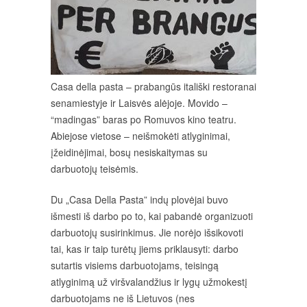
Casa della pasta – prabangūs itališki restoranai
senamiestyje ir Laisvės alėjoje. Movido –
“madingas” baras po Romuvos kino teatru.
Abiejose vietose – neišmokėti atlyginimai,
įžeidinėjimai, bosų nesiskaitymas su
darbuotojų teisėmis.
Du „Casa Della Pasta” indų plovėjai buvo
išmesti iš darbo po to, kai pabandė organizuoti
darbuotojų susirinkimus. Jie norėjo išsikovoti
tai, kas ir taip turėtų jiems priklausyti: darbo
sutartis visiems darbuotojams, teisingą
atlyginimą už viršvalandžius ir lygų užmokestį
darbuotojams ne iš Lietuvos (nes