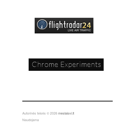
Autorinės teisės © 2026
meslaisvi.lt
Naudojama