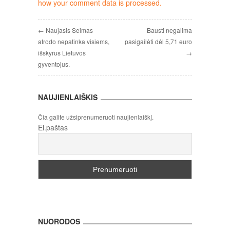
how your comment data is processed.
← Naujasis Seimas
Bausti negalima
atrodo nepatinka visiems,
pasigailėti dėl 5,71 euro
išskyrus Lietuvos
→
gyventojus.
NAUJIENLAIŠKIS
Čia galite užsiprenumeruoti naujienlaiškį.
El.paštas
NUORODOS