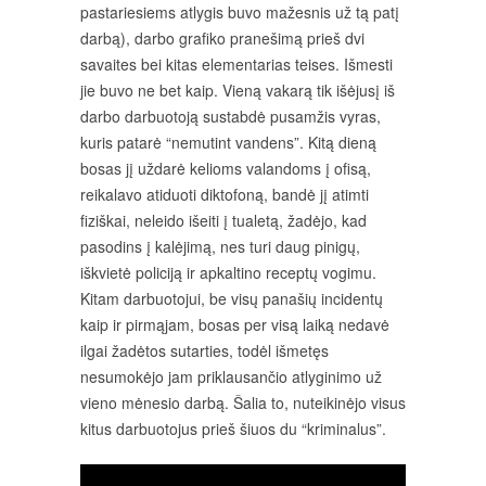
pastariesiems atlygis buvo mažesnis už tą patį
darbą), darbo grafiko pranešimą prieš dvi
savaites bei kitas elementarias teises. Išmesti
jie buvo ne bet kaip. Vieną va
karą tik išėjusį iš
darbo darbuotoją sustabdė pusamžis vyras,
kuris patarė “nemutint vandens”. Kitą dieną
bosas jį uždarė kelioms valandoms į ofisą,
reikalavo atiduoti diktofoną, bandė jį atimti
fiziškai, neleido išeiti į tualetą, žadėjo, kad
pasodins į kalėjimą, nes turi daug pinigų,
iškvietė policiją ir apkaltino receptų vogimu.
Kitam darbuotojui, be visų panašių incidentų
kaip ir pirmąjam, bosas per visą laiką nedavė
ilgai žadėtos sutarties, todėl išmetęs
nesumokėjo jam priklausančio atlyginimo už
vieno mėnesio darbą. Šalia to, nuteikinėjo visus
kitus darbuotojus prieš šiuos du “kriminalus”.