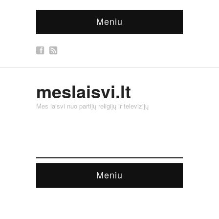
Meniu
meslaisvi.lt
Mes laisvi nuo partijų religijų ir televizijų
Meniu