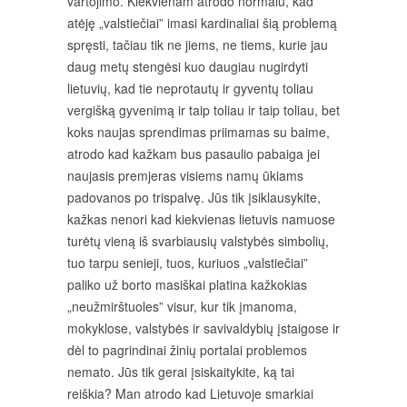
vartojimo. Kiekvienam atrodo normalu, kad
atėję „valstiečiai” imasi kardinaliai šią problemą
spręsti, tačiau tik ne jiems, ne tiems, kurie jau
daug metų stengėsi kuo daugiau nugirdyti
lietuvių, kad tie neprotautų ir gyventų toliau
vergišką gyvenimą ir taip toliau ir taip toliau, bet
koks naujas sprendimas priimamas su baime,
atrodo kad kažkam bus pasaulio pabaiga jei
naujasis premjeras visiems namų ūkiams
padovanos po trispalvę. Jūs tik įsiklausykite,
kažkas nenori kad kiekvienas lietuvis namuose
turėtų vieną iš svarbiausių valstybės simbolių,
tuo tarpu senieji, tuos, kuriuos „valstiečiai”
paliko už borto masiškai platina kažkokias
„neužmirštuoles” visur, kur tik įmanoma,
mokyklose, valstybės ir savivaldybių įstaigose ir
dėl to pagrindinai žinių portalai problemos
nemato. Jūs tik gerai įsiskaitykite, ką tai
reiškia? Man atrodo kad Lietuvoje smarkiai