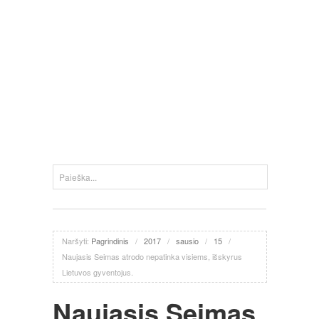
Naršyti:
Pagrindinis
/
2017
/
sausio
/
15
/
Naujasis Seimas atrodo nepatinka visiems, išskyrus
Lietuvos gyventojus.
Naujasis Seimas