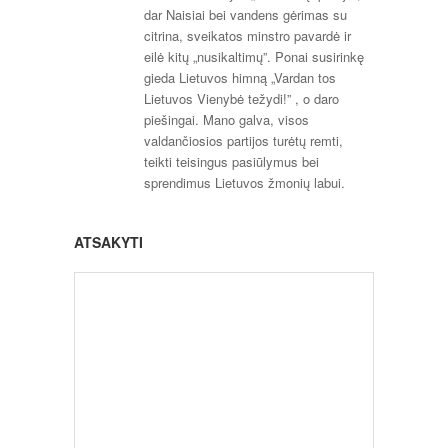
dar Naisiai bei vandens gėrimas su
citrina, sveikatos minstro pavardė ir
eilė kitų „nusikaltimų”. Ponai susirinkę
gieda Lietuvos himną „Vardan tos
Lietuvos Vienybė težydi!” , o daro
piešingai. Mano galva, visos
valdančiosios partijos turėtų remti,
teikti teisingus pasiūlymus bei
sprendimus Lietuvos žmonių labui.
ATSAKYTI