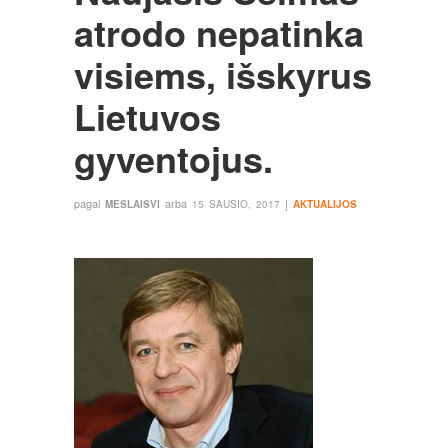
atrodo nepatinka
visiems, išskyrus
Lietuvos
gyventojus.
pagal
arba
į
MESLAISVI
15 SAUSIO, 2017
AKTUALIJOS