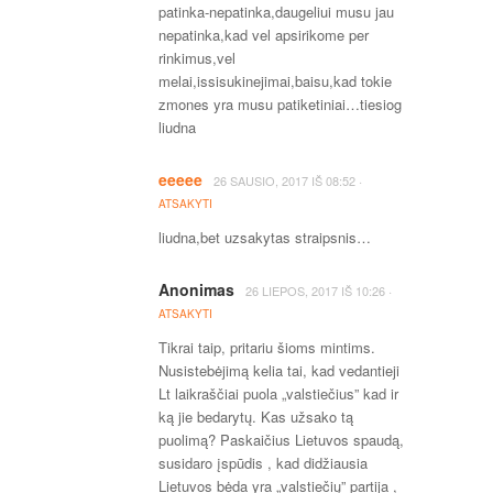
patinka-nepatinka,daugeliui musu jau
nepatinka,kad vel apsirikome per
rinkimus,vel
melai,issisukinejimai,baisu,kad tokie
zmones yra musu patiketiniai…tiesiog
liudna
eeeee
·
26 SAUSIO, 2017
IŠ
08:52
ATSAKYTI
liudna,bet uzsakytas straipsnis…
Anonimas
·
26 LIEPOS, 2017
IŠ
10:26
ATSAKYTI
Tikrai taip, pritariu šioms mintims.
Nusistebėjimą kelia tai, kad vedantieji
Lt laikraščiai puola „valstiečius” kad ir
ką jie bedarytų. Kas užsako tą
puolimą? Paskaičius Lietuvos spaudą,
susidaro įspūdis , kad didžiausia
Lietuvos bėda yra „valstiečių” partija ,