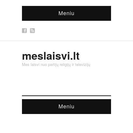
Meniu
meslaisvi.lt
Mes laisvi nuo partijų religijų ir televizijų
Meniu