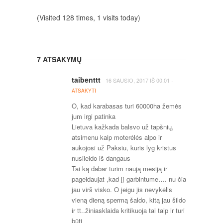
(Visited 128 times, 1 visits today)
7 ATSAKYMŲ
taibenttt
·
16 SAUSIO, 2017
IŠ
00:01
ATSAKYTI
O, kad karabasas turi 60000ha žemės
jum irgi patinka
Lietuva kažkada balsvo už tapšnių,
atsimenu kaip moterėlės alpo ir
aukojosi už Paksiu, kuris lyg kristus
nusileido iš dangaus
Tai ką dabar turim naują mesiją ir
pageidaujat ,kad jį garbintume…. nu čia
jau virš visko. O jeigu jis nevykėlis
vieną dieną spermą šaldo, kitą jau šildo
ir tt..žiniasklaida kritikuoja tai taip ir turi
būti