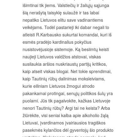
išimtinai tik jiems. Valstiečių ir žaliųjų sąjunga
šią nerašytą taisyklę sulaužė ir tas labai
nepatiko Lietuvos elitu save vadinantiems
veikėjams. Todėl pastarieji iki dabar negali to
atleisti R.Karbausko sukurtai komandai, kuri iš
esmės pradėjo kardinalius pokyčius
nusistovėjusioje sistemoje. Ką besiimtų keisti
naujieji Lietuvos valdžios atstovai, viskas
susilaukia aršios nuskriaustų partijų kritikos,
kaip atseit viskas blogai. Net tokie sprendimai,
kaip Tautinių rūbų dalinimas moksleiviams,
kurie eiliniam Lietuvos žmogui atrodo
pakankamai protingai, senųjų politikos šulų yra
puolami. Jūs tik pagalvokite, kažkas Lietuvoje
nenori Tautinių rūbų? Argi tai ne keista? Arba
žiūrėkite, visi seniai kalba apie alkoholio žąlą
Lietuvai, įvardinamos įvairiausios tragiškos
pasekmės kylančios dėl gyventojų šio produkto