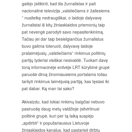
galėjo įsitikinti, kad šis žurnalistas ir pati
nacionalinė televizija „valstiečiams ir žaliesiems
” nusiteikę nedraugiškai, o laidoje dalyvavę
žurnalistai iš kitų žiniasklaidos priemonių taip
pat nevengė parodyti savo nepasitenkinimą.
Tačiau jei dar taip besielgiančius žurnalistus
buvo galima toleruoti, dalyvavę laidoje
pralaimėjusių „valstiečiams” rinkimus politinių
partijų lyderiai visiškai nesivaldė. Tuokart davę
toną informacinėje erdvėje LRT kūrybinė grupė
paruošė dirvą žinomiausiems portalams toliau
taršyti rinkimus laimėjusią partiją, kas tęsiasi iki
pat dabar. Ką man tai sako?
Akivaizdu, kad tokiai rinkimų baigčiai nebuvo
pasiruošę daug metų valdžioje įsitvirtinusi
politinė grupė, kuri per tą laiką suspėjo
„apdirbti” ir populiariausius Lietuvoje
žiniasklaidos kanalus, kad pastarieji dirbtų