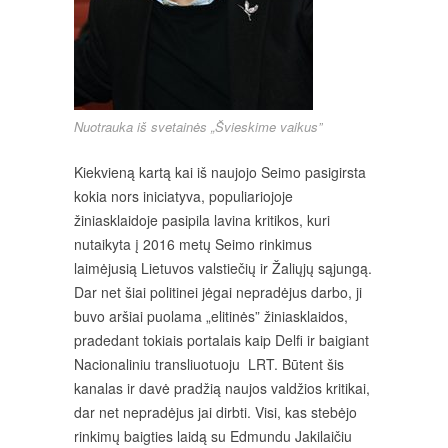
Nuotrauka iš svetainės „Švieskime vaikus”
Kiekvieną kartą kai iš naujojo Seimo pasigirsta
kokia nors iniciatyva, populiariojoje
žiniasklaidoje pasipila lavina kritikos, kuri
nutaikyta į 2016 metų Seimo rinkimus
laimėjusią Lietuvos valstiečių ir Žaliųjų sąjungą.
Dar net šiai politinei jėgai nepradėjus darbo, ji
buvo aršiai puolama „elitinės” žiniasklaidos,
pradedant tokiais portalais kaip Delfi ir baigiant
Nacionaliniu transliuotuoju LRT. Būtent šis
kanalas ir davė pradžią naujos valdžios kritikai,
dar net nepradėjus jai dirbti. Visi, kas stebėjo
rinkimų baigties laidą su Edmundu Jakilaičiu