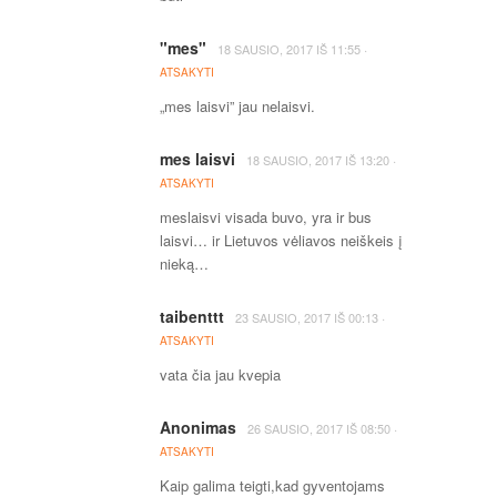
"mes"
·
18 SAUSIO, 2017
IŠ
11:55
ATSAKYTI
„mes laisvi” jau nelaisvi.
mes laisvi
·
18 SAUSIO, 2017
IŠ
13:20
ATSAKYTI
meslaisvi visada buvo, yra ir bus
laisvi… ir Lietuvos vėliavos neiškeis į
nieką…
taibenttt
·
23 SAUSIO, 2017
IŠ
00:13
ATSAKYTI
vata čia jau kvepia
Anonimas
·
26 SAUSIO, 2017
IŠ
08:50
ATSAKYTI
Kaip galima teigti,kad gyventojams