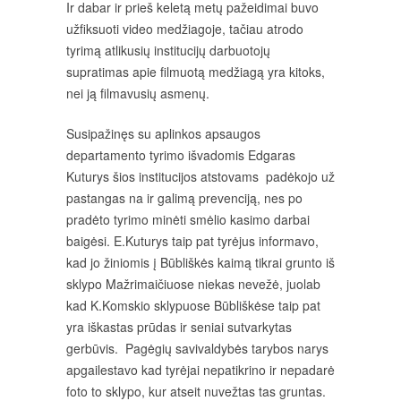
Ir dabar ir prieš keletą metų pažeidimai buvo
užfiksuoti video medžiagoje, tačiau atrodo
tyrimą atlikusių institucijų darbuotojų
supratimas apie filmuotą medžiagą yra kitoks,
nei ją filmavusių asmenų.
Susipažinęs su aplinkos apsaugos
departamento tyrimo išvadomis Edgaras
Kuturys šios institucijos atstovams padėkojo už
pastangas na ir galimą prevenciją, nes po
pradėto tyrimo minėti smėlio kasimo darbai
baigėsi. E.Kuturys taip pat tyrėjus informavo,
kad jo žiniomis į Būbliškės kaimą tikrai grunto iš
sklypo Mažrimaičiuose niekas nevežė, juolab
kad K.Komskio sklypuose Būbliškėse taip pat
yra iškastas prūdas ir seniai sutvarkytas
gerbūvis. Pagėgių savivaldybės tarybos narys
apgailestavo kad tyrėjai nepatikrino ir nepadarė
foto to sklypo, kur atseit nuvežtas tas gruntas.