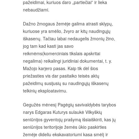
pažeidimai, kuriuos daro „partiečiai” ir lieka
nebaudžiami.
Dažno žmogaus žemėje galima atrasti sklypų,
kuriuose yra smėlio, žvyro ar kitų naudingųjų
iškasenų. Tačiau labai nedaugelis žmonių žino,
jog tam kad kasti jas savo
reikmėms(komerciniais tikslais apskritai
negalima) reikalingi juridiniai dokumentai, t. y.
Mažojo karjero pasas. Kaip tik dėl šios
priežasties vis dar pasitaiko teisės aktų
pažeidimų susijusių su naudingųjų iškasenų
telkinių eksploatavimu.
Gegužės mėnesį Pagėgių savivaldybės tarybos
narys Edgaras Kuturys sulaukė Vilkyškių
seniūnijos gyventojų prašymą išsiaiškinti, kas jų
seniūnijos teritorijoje žemės ūkio paskirties
žemėje dideliu ekskavatoriumi kasa smėlį ir