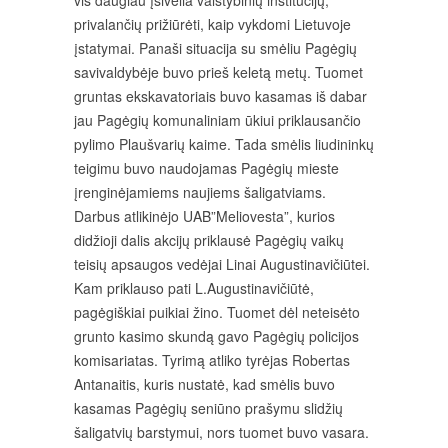
vis daugiau įsivelia valstybinių institucijų,
privalančių prižiūrėti, kaip vykdomi Lietuvoje
įstatymai. Panaši situacija su smėliu Pagėgių
savivaldybėje buvo prieš keletą metų. Tuomet
gruntas ekskavatoriais buvo kasamas iš dabar
jau Pagėgių komunaliniam ūkiui priklausančio
pylimo Plaušvarių kaime. Tada smėlis liudininkų
teigimu buvo naudojamas Pagėgių mieste
įrenginėjamiems naujiems šaligatviams.
Darbus atlikinėjo UAB”Meliovesta”, kurios
didžioji dalis akcijų priklausė Pagėgių vaikų
teisių apsaugos vedėjai Linai Augustinavičiūtei.
Kam priklauso pati L.Augustinavičiūtė,
pagėgiškiai puikiai žino. Tuomet dėl neteisėto
grunto kasimo skundą gavo Pagėgių policijos
komisariatas. Tyrimą atliko tyrėjas Robertas
Antanaitis, kuris nustatė, kad smėlis buvo
kasamas Pagėgių seniūno prašymu slidžių
šaligatvių barstymui, nors tuomet buvo vasara.