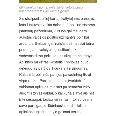
Ministerijos duomenimis šioje vietoje buvo
kasamos kūdros galvijams girdyti
Šis straipsnis eilinį kartą skaitytojams parodys,
kaip Lietuvoje veikia dabartinė politinė sistema.
Įstatymų pažeidimai, kuriuos galimai daro
aukštus valdžios postus užimantys politikai
arba jų artimiausi giminaičiai dažniausiai būna
pridengiami valstybinių institucijų, kurių
vadovais dirba politinio pasitikėjimo asmenys.
Aplinkos ministras Kęstutis Trečiokas buvo
deleguotas partijos Tvarka ir Teisingumas.
Rašant šį politinės partijos pavadinimą tikrai
virpa ranka. Paskutiniu metu „tvarkiečių”
valdomai aplinkos ministerijai nemažai teko
aiškintis žiniasklaidai, o kai kuriais atvejais net
ir teisėsaugai, tačiau ministras ir toliau užima
savo pareigas, o liūdniausia, kad ir toliau
aplinkosauginėje srityje galimai tęsiasi