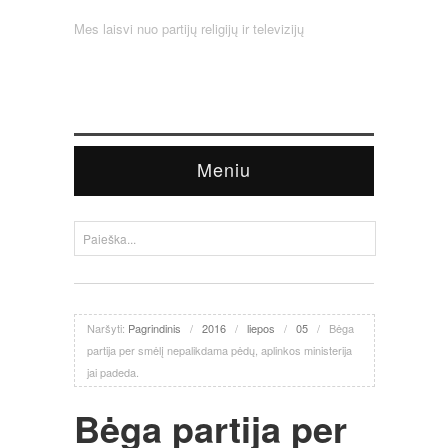
Mes laisvi nuo partijų religijų ir televizijų
Meniu
Naršyti:
Pagrindinis
/
2016
/
liepos
/
05
/
Bėga
partija per smėlį nepalikdama pėdų, aplinkos ministerija
jai padeda.
Bėga partija per