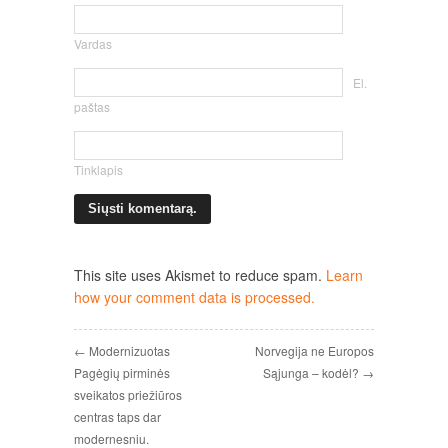
Vardas
El.
paštas
Tinklapis
This site uses Akismet to reduce spam.
Learn
how your comment data is processed.
← Modernizuotas
Norvegija ne Europos
Pagėgių pirminės
Sąjunga – kodėl? →
sveikatos priežiūros
centras taps dar
modernesniu.