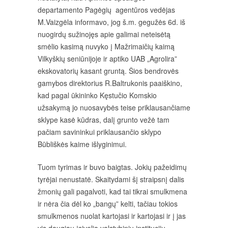
departamento Pagėgių agentūros vedėjas
M.Vaizgėla informavo, jog š.m. gegužės 6d. iš
nuogirdų sužinojęs apie galimai neteisėtą
smėlio kasimą nuvyko į Mažrimaičių kaimą
Vilkyškių seniūnijoje ir aptiko UAB „Agrolira”
ekskovatorių kasant gruntą. Šios bendrovės
gamybos direktorius R.Baltrukonis paaiškino,
kad pagal ūkininko Kęstučio Komskio
užsakymą jo nuosavybės teise priklausančiame
sklype kasė kūdras, dalį grunto vežė tam
pačiam savininkui priklausančio sklypo
Būbliškės kaime išlyginimui.
Tuom tyrimas ir buvo baigtas. Jokių pažeidimų
tyrėjai nenustatė. Skaitydami šį straipsnį dalis
žmonių gali pagalvoti, kad tai tikrai smulkmena
ir nėra čia dėl ko „bangų” kelti, tačiau tokios
smulkmenos nuolat kartojasi ir kartojasi ir į jas