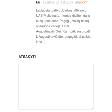
tai
·
6 LIEPOS, 2016
IŠ
20:04
ATSAKYTI
Labiausiai patiko „Darbus atlikinėjo
UAB“Meliovesta“, kurios didžioji dalis
akcijų priklausė Pagėgių vaikų teisių
apsaugos vedėjai Linai
Augustinavičiūtei. Kam priklauso pati
L.Augustinavičiūtė, pagėgiškiai puikiai
žino. „
ATSAKYTI