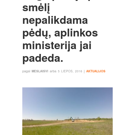
smėlį
nepalikdama
pėdų, aplinkos
ministerija jai
padeda.
pagal
arba
į
MESLAISVI
5 LIEPOS, 2016
AKTUALIJOS