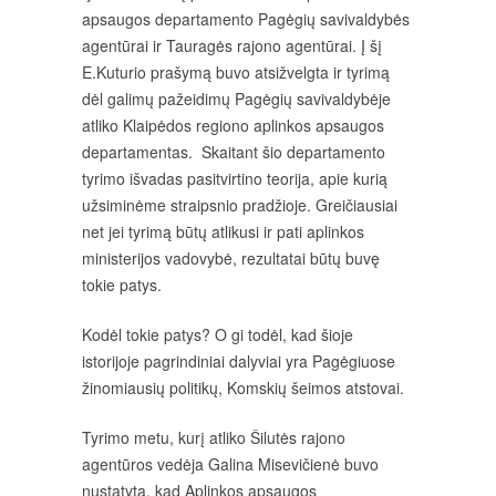
apsaugos departamento Pagėgių savivaldybės
agentūrai ir Tauragės rajono agentūrai. Į šį
E.Kuturio prašymą buvo atsižvelgta ir tyrimą
dėl galimų pažeidimų Pagėgių savivaldybėje
atliko Klaipėdos regiono aplinkos apsaugos
departamentas. Skaitant šio departamento
tyrimo išvadas pasitvirtino teorija, apie kurią
užsiminėme straipsnio pradžioje. Greičiausiai
net jei tyrimą būtų atlikusi ir pati aplinkos
ministerijos vadovybė, rezultatai būtų buvę
tokie patys.
Kodėl tokie patys? O gi todėl, kad šioje
istorijoje pagrindiniai dalyviai yra Pagėgiuose
žinomiausių politikų, Komskių šeimos atstovai.
Tyrimo metu, kurį atliko Šilutės rajono
agentūros vedėja Galina Misevičienė buvo
nustatyta, kad Aplinkos apsaugos