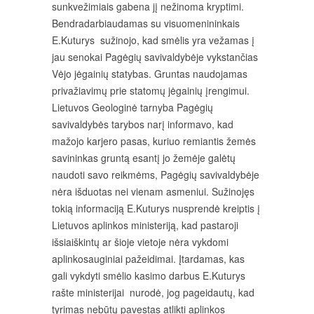
sunkvežimiais gabena jį nežinoma kryptimi.
Bendradarbiaudamas su visuomenininkais
E.Kuturys sužinojo, kad smėlis yra vežamas į
jau senokai Pagėgių savivaldybėje vykstančias
Vėjo jėgainių statybas. Gruntas naudojamas
privažiavimų prie statomų jėgainių įrengimui.
Lietuvos Geologinė tarnyba Pagėgių
savivaldybės tarybos narį informavo, kad
mažojo karjero pasas, kuriuo remiantis žemės
savininkas gruntą esantį jo žemėje galėtų
naudoti savo reikmėms, Pagėgių savivaldybėje
nėra išduotas nei vienam asmeniui. Sužinojęs
tokią informaciją E.Kuturys nusprendė kreiptis į
Lietuvos aplinkos ministeriją, kad pastaroji
išsiaiškintų ar šioje vietoje nėra vykdomi
aplinkosauginiai pažeidimai. Įtardamas, kas
gali vykdyti smėlio kasimo darbus E.Kuturys
rašte ministerijai nurodė, jog pageidautų, kad
tyrimas nebūtų pavestas atlikti aplinkos