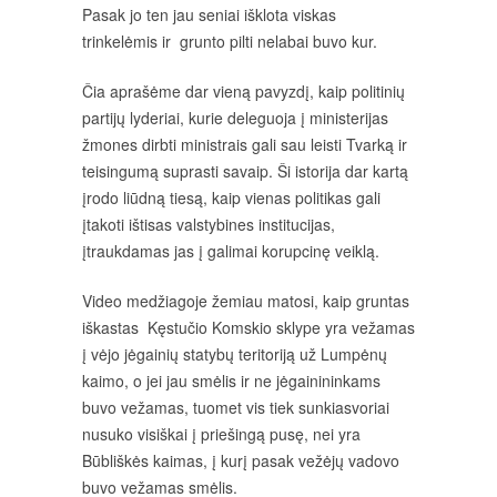
Pasak jo ten jau seniai išklota viskas
trinkelėmis ir grunto pilti nelabai buvo kur.
Čia aprašėme dar vieną pavyzdį, kaip politinių
partijų lyderiai, kurie deleguoja į ministerijas
žmones dirbti ministrais gali sau leisti Tvarką ir
teisingumą suprasti savaip. Ši istorija dar kartą
įrodo liūdną tiesą, kaip vienas politikas gali
įtakoti ištisas valstybines institucijas,
įtraukdamas jas į galimai korupcinę veiklą.
Video medžiagoje žemiau matosi, kaip gruntas
iškastas Kęstučio Komskio sklype yra vežamas
į vėjo jėgainių statybų teritoriją už Lumpėnų
kaimo, o jei jau smėlis ir ne jėgainininkams
buvo vežamas, tuomet vis tiek sunkiasvoriai
nusuko visiškai į priešingą pusę, nei yra
Būbliškės kaimas, į kurį pasak vežėjų vadovo
buvo vežamas smėlis.