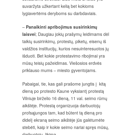
suvaržyta užkertant kelią bet kokioms
lygiavertėms deryboms su darbdaviais.
–
Panaikinti apribojimus susirinkimų
laisvei
; Daugiau jokių prašymų leidimams dėl
taikių susirinkimų, protestų, piketų, eisenų iš
valdžios institucijų, kurios nesuinteresuotos jų
išduoti. Bet kokie protestavimo ribojimai yra
mūsų teisių pažeidimas. Viešosios erdvės
priklauso mums – miesto gyventojams.
Pabaigai, tie, kas gali prašome jungtis į kitą
dieną po protesto Kaune vyksiantį protestą
Vilniuje birželio 16 dieną, 11 val. seimo rūmų
aikštėje. Protestą organizuoja darbuotojų
profsąjungos tam, kad būtent tą dieną pro
didelį ekraną seimo aikštėje jūs galėtumėte
stebėti, kaip ir kokie seimo nariai spręs mūsų,
darbuotojų, likimą.