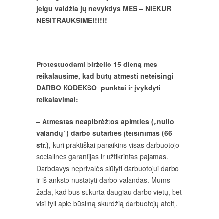
jeigu valdžia jų nevykdys MES – NIEKUR
NESITRAUKSIME!!!!!!
Protestuodami birželio 15 dieną mes
reikalausime, kad būtų atmesti neteisingi
DARBO KODEKSO punktai ir įvykdyti
reikalavimai:
–
Atmestas neapibrėžtos apimties („nulio
valandų”) darbo sutarties įteisinimas (66
str.)
, kuri praktiškai panaikins visas darbuotojo
socialines garantijas ir užtikrintas pajamas.
Darbdavys neprivalės siūlyti darbuotojui darbo
ir iš anksto nustatyti darbo valandas. Mums
žada, kad bus sukurta daugiau darbo vietų, bet
visi tyli apie būsimą skurdžią darbuotojų ateitį.