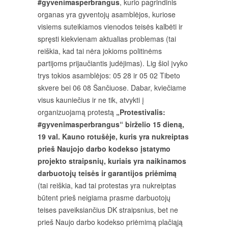
#gyvenimasperbrangus
, kurio pagrindinis
organas yra gyventojų asamblėjos, kuriose
visiems suteikiamos vienodos teisės kalbėti ir
spręsti kiekvienam aktualias problemas (tai
reiškia, kad tai nėra jokioms politinėms
partijoms prijaučiantis judėjimas). Lig šiol įvyko
trys tokios asamblėjos: 05 28 ir 05 02 Tibeto
skvere bei 06 08 Šančiuose. Dabar, kviečiame
visus kauniečius ir ne tik, atvykti į
organizuojamą protestą
„Protestivalis:
#gyvenimasperbrangus“ birželio 15 dieną,
19 val. Kauno rotušėje, kuris yra nukreiptas
prieš Naujojo darbo kodekso įstatymo
projekto straipsnių, kuriais yra naikinamos
darbuotojų teisės ir garantijos priėmimą
(tai reiškia, kad tai protestas yra nukreiptas
būtent prieš neigiama prasme darbuotojų
teises paveiksiančius DK straipsnius, bet ne
prieš Naujo darbo kodekso priėmimą plačiąją