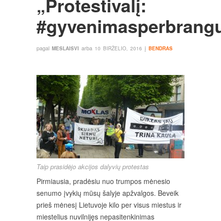
„Protestivalį:
#gyvenimasperbrang
pagal
arba
į
MESLAISVI
10 BIRŽELIO, 2016
BENDRAS
Taip prasidėjo akcijos dalyvių protestas
Pirmiausia, pradėsiu nuo trumpos mėnesio
senumo įvykių mūsų šalyje apžvalgos. Beveik
prieš mėnesį Lietuvoje kilo per visus miestus ir
miestelius nuvilnijęs nepasitenkinimas