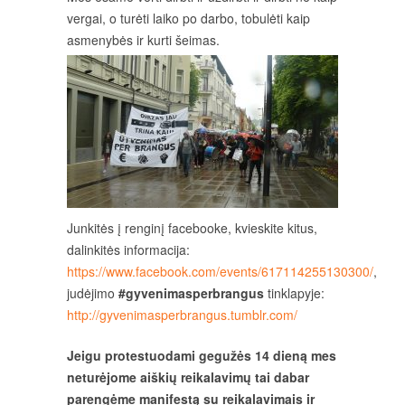
vergai, o turėti laiko po darbo, tobulėti kaip
asmenybės ir kurti šeimas.
Junkitės į renginį facebooke, kvieskite kitus,
dalinkitės informacija:
https://www.facebook.com/events/617114255130300/
,
judėjimo
#gyvenimasperbrangus
tinklapyje:
http://gyvenimasperbrangus.tumblr.com/
Jeigu protestuodami gegužės 14 dieną mes
neturėjome aiškių reikalavimų tai dabar
parengėme manifestą su reikalavimais ir