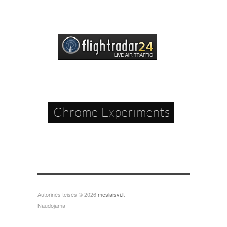
Autorinės teisės © 2026
meslaisvi.lt
Naudojama