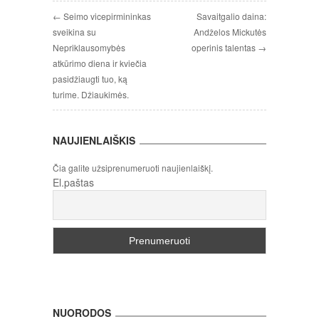
← Seimo vicepirmininkas
Savaitgalio daina:
sveikina su
Andželos Mickutės
Nepriklausomybės
operinis talentas →
atkūrimo diena ir kviečia
pasidžiaugti tuo, ką
turime. Džiaukimės.
NAUJIENLAIŠKIS
Čia galite užsiprenumeruoti naujienlaiškį.
El.paštas
NUORODOS