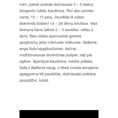
mėn. patelė sudeda dažniausiai 3 – 5 baltus,
blizgančiu lukštu kiaušinius. Peri abu porelės
nariai, 12 – 15 parų. Jaunikliai iš uokso
išskrenda būdami 14 – 28 dienų amžiaus. Visa
šeimyna kartu laikosi 2 – 3 savaites, vėliau ji
išyra. Šios rūšies sparnuočiai gyvena
spygliuočių arba mišriuose miškuose. Išsikerta
angą lizdui spygliuočiuose, dažnai
nudžiūvusiuose stovinčiose pušyse, taip pat
eglėse. Išperėjusi kiaušinius, meleta palieka
lizdą ir išsikerta naują, o kitais metais senajame
apsigyvena kiti paukščiai, dažniausiai pelėdos,
pavyzdžiui, lututė.