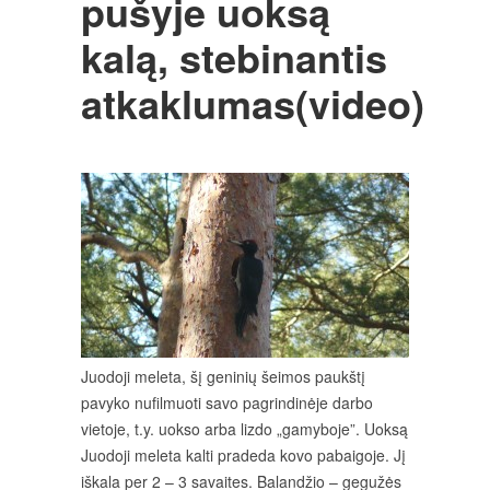
pušyje uoksą
kalą, stebinantis
atkaklumas(video)
Juodoji meleta, šį geninių šeimos paukštį
pavyko nufilmuoti savo pagrindinėje darbo
vietoje, t.y. uokso arba lizdo „gamyboje”. Uoksą
Juodoji meleta kalti pradeda kovo pabaigoje. Jį
iškala per 2 – 3 savaites. Balandžio – gegužės