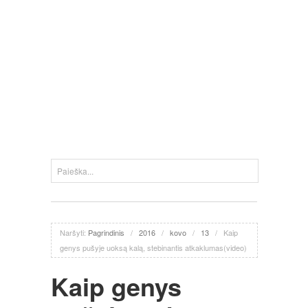
Naršyti:
Pagrindinis
/
2016
/
kovo
/
13
/
Kaip
genys pušyje uoksą kalą, stebinantis atkaklumas(video)
Kaip genys