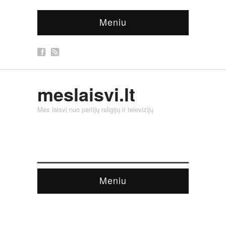
Meniu
meslaisvi.lt
Mes laisvi nuo partijų religijų ir televizijų
Meniu