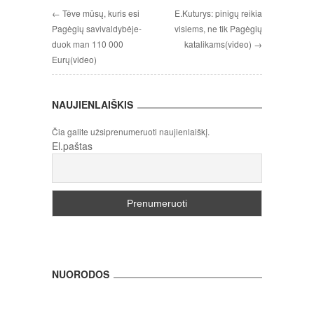
← Tėve mūsų, kuris esi
E.Kuturys: pinigų reikia
Pagėgių savivaldybėje-
visiems, ne tik Pagėgių
duok man 110 000
katalikams(video) →
Eurų(video)
NAUJIENLAIŠKIS
Čia galite užsiprenumeruoti naujienlaiškį.
El.paštas
NUORODOS