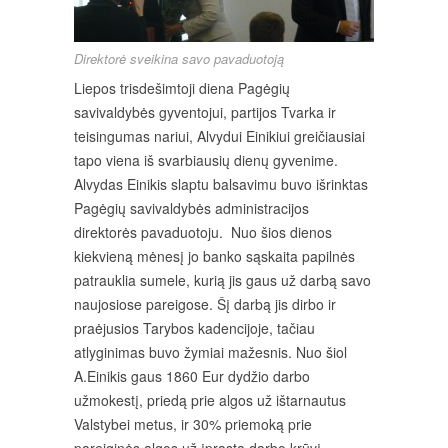
Direktorė sveikina savo pavaduotoją
Liepos trisdešimtoji diena Pagėgių
savivaldybės gyventojui, partijos Tvarka ir
teisingumas nariui, Alvydui Einikiui greičiausiai
tapo viena iš svarbiausių dienų gyvenime.
Alvydas Einikis slaptu balsavimu buvo išrinktas
Pagėgių savivaldybės administracijos
direktorės pavaduotoju. Nuo šios dienos
kiekvieną mėnesį jo banko sąskaita papilnės
patrauklia sumele, kurią jis gaus už darbą savo
naujosiose pareigose. Šį darbą jis dirbo ir
praėjusios Tarybos kadencijoje, tačiau
atlyginimas buvo žymiai mažesnis. Nuo šiol
A.Einikis gaus 1860 Eur dydžio darbo
užmokestį, priedą prie algos už ištarnautus
Valstybei metus, ir 30% priemoką prie