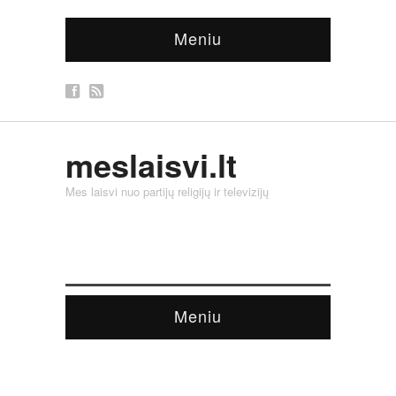
Meniu
meslaisvi.lt
Mes laisvi nuo partijų religijų ir televizijų
Meniu