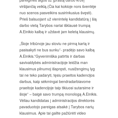
pareiginės algos už įprastą darbo krūvį
viršijančią veiklą.(Čia kai kokioje nors šventėje
nuo scenos pasveikins susirinkusius švęsti).
Prieš balsuojant už vienintelę kandidatūrą į šią
darbo vietą Tarybos nariai išklausė trumpą
A.Einikio kalbą ir uždavė jam keletą klausimų.
„Šioje tribūnoje jau stoviu ne pirmą kartą ir
pasisakyti ne bus sunku”- pradėjo savo kalbą
A.Einikis.”Gyvenimiška patirtis ir darbas
savivaldybės administracijoje leidžia man
klausimus pilnumoj išspręsti, nusižengimų lyg
tai ne teko padaryti, tęsiu praeitos kadencijos
darbus, kaip sėkmingai bendradarbiavome
praeitoje kadencijoje taip tikiuosi sutarsime ir
šioje” – baigė savo trumpą monologą A.Einikis.
Vėliau kandidatas į administracijos direktorės
pavaduotojo pareigas atsakė į Tarybos narių
klausimus. Apie tai galite pažiūrėti video