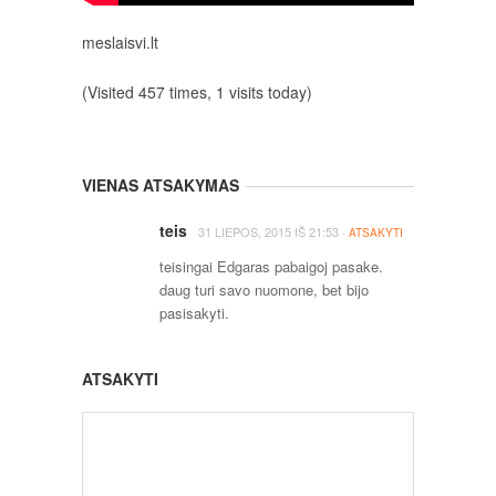
meslaisvi.lt
(Visited 457 times, 1 visits today)
VIENAS ATSAKYMAS
teis
·
31 LIEPOS, 2015
IŠ
21:53
ATSAKYTI
teisingai Edgaras pabaigoj pasake.
daug turi savo nuomone, bet bijo
pasisakyti.
ATSAKYTI