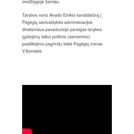
medžiagoje žemiau.
Tarybos nario Alvydo Einikio kandidatūrą į
Pagėgių savivaldybės administracijos
direktoriaus pavaduotojo pareigas tarybos
įgaliojimų laikui politinio (asmeninio)
pasitikėjimo pagrindu teikė Pagėgių meras
V.Komskis