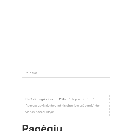
Naršyti:
Pagrindinis
/
2015
/
liepos
/
31
/
Pagėgių savivaldybės administracijoje „užderėjo” dar
vienas pavaduotojas
Pagėgių