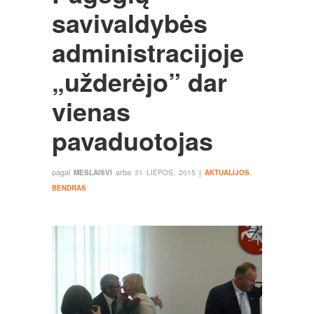
savivaldybės
administracijoje
„užderėjo” dar
vienas
pavaduotojas
pagal
arba
į
MESLAISVI
31 LIEPOS, 2015
AKTUALIJOS
,
BENDRAS