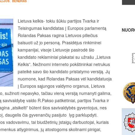
LIJOS
,
BENDRAS
Lietuva kelkis- tokiu šūkiu partijos Tvarka ir
Teisingumas kandidatas į Europos parlamentą
NUOR
Rolandas Paksas ragina Lietuvos piliečius
balsuoti už jo personą. Prasidėjus rinkiminei
kampanijai, visoje Lietuvoje pasirodė šio
kandidato reklaminiai plakatai su užrašu „Lietuva
Kelkis”. Nežinomi interneto pokštininkai netrukus
pateikė savo šio kandidato pristatymo versiją. Jų
nuomone, kad Rolandas Paksas vėl kandidatuoja
į Europos sąjungos valdymo organus, Lietuva
ano, sužinoti nepavyko, tačiau vieną versiją numanyti galima,
savivaldybę valdo R.Pakso patikėtiniai, partijos Tvarka ir
ragina „atsikelti” būtent šios savivaldybės gyventojus, nes
pį, daugelis čia gyvenančių pasijuto lyg parklupdyti.
tijos vadovavimu, tai biudžetinių įstaigų darbuotojai, kuriais
emenkus atlyginimus, jų atostogoms skolinami pinigai,