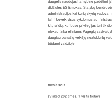
daugelis naudojasi tarnybine padėtimi įs
didžiules ES išmokas. Statybų bendrovės
administracijos kai kurių skyrių vadovam
laimi beveik visus vykdomus administraci
kitų sričių, kuriuose privilegijas turi tik
niekad tinka eiliniams Pagėgių savivaldyb
daugiau panašių veikėjų neatsidurtų valdž
būdami valdžioje.
meslaisvi.lt
(Visited 262 times, 1 visits today)