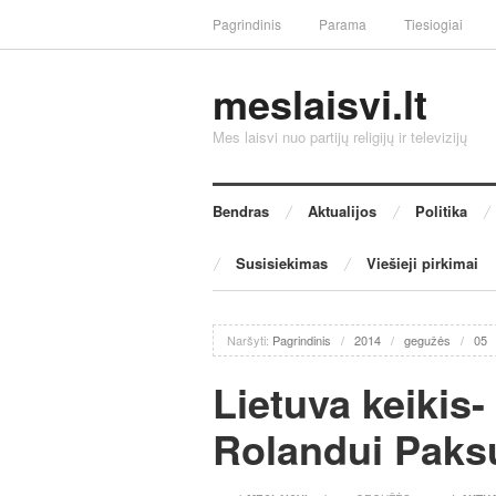
Pagrindinis
Parama
Tiesiogiai
meslaisvi.lt
Mes laisvi nuo partijų religijų ir televizijų
Bendras
Aktualijos
Politika
Susisiekimas
Viešieji pirkimai
Naršyti:
Pagrindinis
/
2014
/
gegužės
/
05
Lietuva keikis-
Rolandui Paks