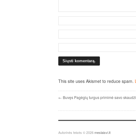
This site uses Akismet to reduce spam.
← Buvęs Pagėgių turgus primimė savo skaudžią
Autorinės teisės © 2026
meslaisvi.lt