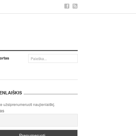
ortas
ENLAIŠKIS
te užsiprenumeruoti naujienlaiškį.
tas