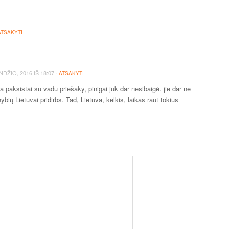
ATSAKYTI
·
NDŽIO, 2016
IŠ
18:07
ATSAKYTI
a paksistai su vadu priešaky, pinigai juk dar nesibaigė. jie dar ne
nybių Lietuvai pridirbs. Tad, Lietuva, kelkis, laikas raut tokius