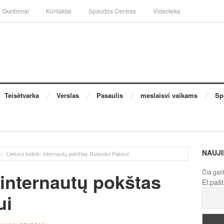
Skelbimai
Kontaktai
Spaudos Centras
Videoteka
Teisėtvarka
Verslas
Pasaulis
meslaisvi vaikams
Sp
NAUJI
/
Lietuva keikis- internautų pokštas Rolandui Paksui
Čia gali
 internautų pokštas
El.paš
ui