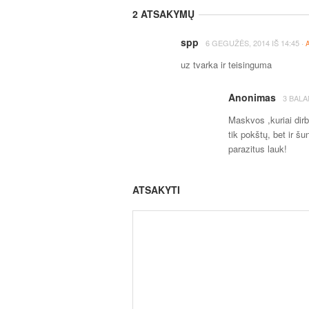
2 ATSAKYMŲ
spp
·
6 GEGUŽĖS, 2014
IŠ
14:45
uz tvarka ir teisinguma
Anonimas
3 BALA
Maskvos ,kuriai dirb
tik pokštų, bet ir šu
parazitus lauk!
ATSAKYTI