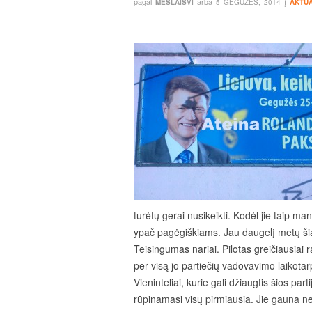
pagal
arba
į
MESLAISVI
5 GEGUŽĖS, 2014
AKTUA
turėtų gerai nusikeikti. Kodėl jie taip m
ypač pagėgiškiams. Jau daugelį metų šią 
Teisingumas nariai. Pilotas greičiausiai 
per visą jo partiečių vadovavimo laikotar
Vieninteliai, kurie gali džiaugtis šios par
rūpinamasi visų pirmiausia. Jie gauna n