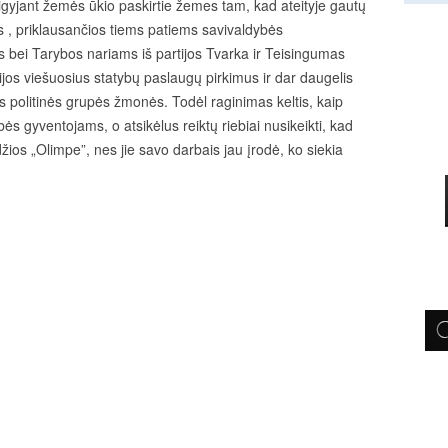
igyjant žemės ūkio paskirtie žemes tam, kad ateityje gautų
 , priklausančios tiems patiems savivaldybės
s bei Tarybos nariams iš partijos Tvarka ir Teisingumas
jos viešuosius statybų paslaugų pirkimus ir dar daugelis
 šios politinės grupės žmonės. Todėl raginimas keltis, kaip
ės gyventojams, o atsikėlus reiktų riebiai nusikeikti, kad
ios „Olimpe”, nes jie savo darbais jau įrodė, ko siekia