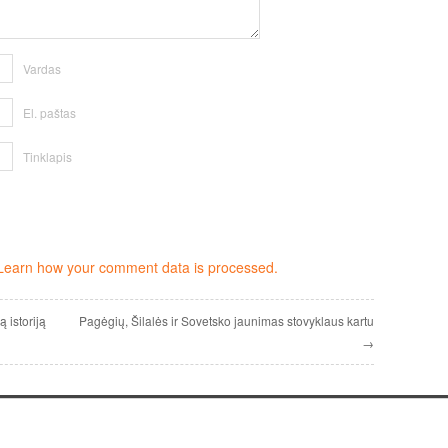
Vardas
El. paštas
Tinklapis
Learn how your comment data is processed.
 istoriją
Pagėgių, Šilalės ir Sovetsko jaunimas stovyklaus kartu
→