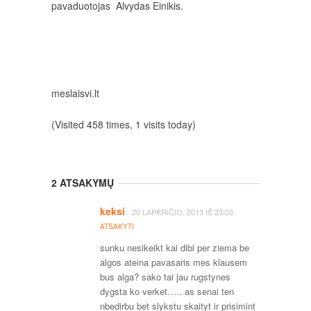
pavaduotojas Alvydas Einikis.
meslaisvi.lt
(Visited 458 times, 1 visits today)
2 ATSAKYMŲ
keksi
·
20 LAPKRIČIO, 2013
IŠ
23:03
ATSAKYTI
sunku nesikeikt kai dibi per ziema be
algos ateina pavasaris mes klausem
bus alga? sako tai jau rugstynes
dygsta ko verket….. as senai ten
nbedirbu bet slykstu skaityt ir prisimint