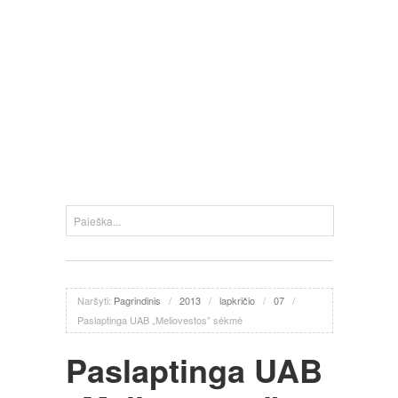
Naršyti:
Pagrindinis
/
2013
/
lapkričio
/
07
/
Paslaptinga UAB „Meliovestos” sėkmė
Paslaptinga UAB