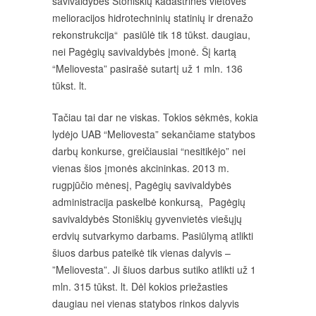
savivaldybės Stoniškių kadastrinės vietovės
melioracijos hidrotechninių statinių ir drenažo
rekonstrukcija“ pasiūlė tik 18 tūkst. daugiau,
nei Pagėgių savivaldybės įmonė. Šį kartą
“Meliovesta” pasirašė sutartį už 1 mln. 136
tūkst. lt.
Tačiau tai dar ne viskas. Tokios sėkmės, kokia
lydėjo UAB “Meliovesta” sekančiame statybos
darbų konkurse, greičiausiai “nesitikėjo” nei
vienas šios įmonės akcininkas. 2013 m.
rugpjūčio mėnesį, Pagėgių savivaldybės
administracija paskelbė konkursą, Pagėgių
savivaldybės Stoniškių gyvenvietės viešųjų
erdvių sutvarkymo darbams. Pasiūlymą atlikti
šiuos darbus pateikė tik vienas dalyvis –
”Meliovesta”. Ji šiuos darbus sutiko atlikti už 1
mln. 315 tūkst. lt. Dėl kokios priežasties
daugiau nei vienas statybos rinkos dalyvis