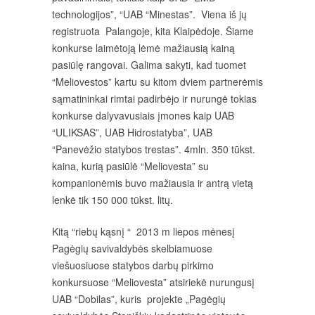
technologijos”, “UAB “Minestas”. Viena iš jų
registruota Palangoje, kita Klaipėdoje. Šiame
konkurse laimėtoją lėmė mažiausią kainą
pasiūlę rangovai. Galima sakyti, kad tuomet
“Meliovestos” kartu su kitom dviem partnerėmis
sąmatininkai rimtai padirbėjo ir nurungė tokias
konkurse dalyvavusiais įmones kaip UAB
“ULIKSAS”, UAB Hidrostatyba”, UAB
“Panevėžio statybos trestas”. 4mln. 350 tūkst.
kaina, kurią pasiūlė “Meliovesta” su
kompanionėmis buvo mažiausia ir antrą vietą
lenkė tik 150 000 tūkst. litų.
Kitą “riebų kąsnį “ 2013 m liepos mėnesį
Pagėgių savivaldybės skelbiamuose
viešuosiuose statybos darbų pirkimo
konkursuose “Meliovesta” atsiriekė nurungusį
UAB “Dobilas”, kuris projekte „Pagėgių