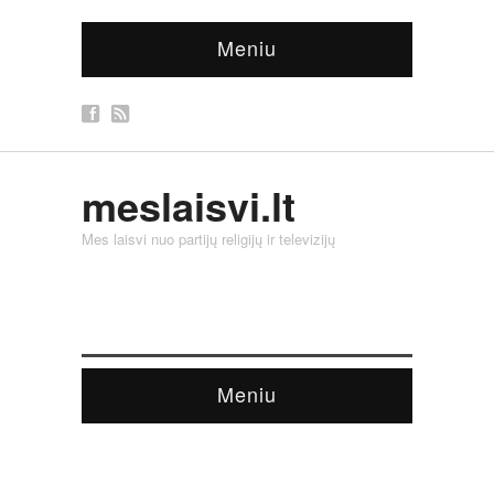
Meniu
meslaisvi.lt
Mes laisvi nuo partijų religijų ir televizijų
Meniu