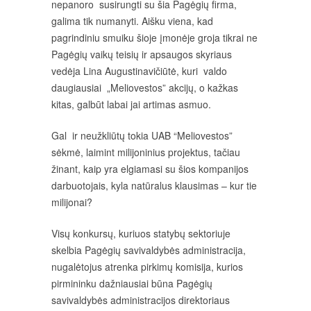
nepanoro susirungti su šia Pagėgių firma,
galima tik numanyti. Aišku viena, kad
pagrindiniu smuiku šioje įmonėje groja tikrai ne
Pagėgių vaikų teisių ir apsaugos skyriaus
vedėja Lina Augustinavičiūtė, kuri valdo
daugiausiai „Meliovestos” akcijų, o kažkas
kitas, galbūt labai jai artimas asmuo.
Gal ir neužkliūtų tokia UAB “Meliovestos”
sėkmė, laimint milijoninius projektus, tačiau
žinant, kaip yra elgiamasi su šios kompanijos
darbuotojais, kyla natūralus klausimas – kur tie
milijonai?
Visų konkursų, kuriuos statybų sektoriuje
skelbia Pagėgių savivaldybės administracija,
nugalėtojus atrenka pirkimų komisija, kurios
pirmininku dažniausiai būna Pagėgių
savivaldybės administracijos direktoriaus