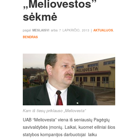
„Meliovestos”
sėkmė
pagal
arba
į
MESLAISVI
7 LAPKRIČIO, 2013
AKTUALIJOS
,
BENDRAS
Kam iš tiesų priklauso „Meliovesta”
UAB “Meliovesta” viena iš seniausių Pagėgių
savivaldybės įmonių. Laikai, kuomet eiliniai šios
statybos kompanijos darbuotojai laiku