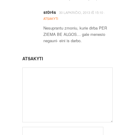
st0r4s
·
30 LAPKRIČIO, 2013
IŠ
15:10
ATSAKYTI
Nesuprantu zmoniu, kurie dirba PER
ZIEMA BE ALGOS… gale menesio
negauni- eini is darbo.
ATSAKYTI