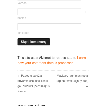
Vardas
El.
paštas
Tinklapis
This site uses Akismet to reduce spam.
Learn
how your comment data is processed.
← Pagėgių valdžia
Maskvos jaunimas rusus
priversta skolintis, kitaip
ragino revoliucijai(video)
gali sulaukti „berniukų” iš
→
Kauno