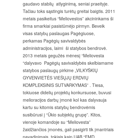
gaudavo stabilų atlyginimą, seniai praeityje.
Tačiau toks sąstingis turėtų greitai baigtis. 2011
metais pasikeitus “Meliovestos” akcininkams ši
firma smarkiai pasistūmėjo pirmyn. Beveik
visas statybų paslaugas Pagėgiuose,
perkamas Pagėgių savivaldybės
administracijos, laimi ši statybos bendrovė.
2013 metais gegužės mėnesį “Meliovesta
“dalyvavo Pagėgių savivaldybės skelbiamame
statybos paslaugų pirkime „VILKYŠKIŲ
GYVENVIETĖS VIEŠŲJŲ ERDVIŲ
KOMPLEKSINIS SUTVARKYMAS” . Tiesa,
tokiuose didelių projektų konkursuose, buvusi
melioracijos darbų įmonė kol kas dalyvauja
kartu su kitomis statybų bendrovėmis
susibūrusi į “Ūkio subjektų grupę”. Kitos,
vienoje komandoje su “Meliovesta”
žaidžiančios įmonės, gali pasigirti tik įmantriais
pavadinimais, tokiais kaip UAB “EMD