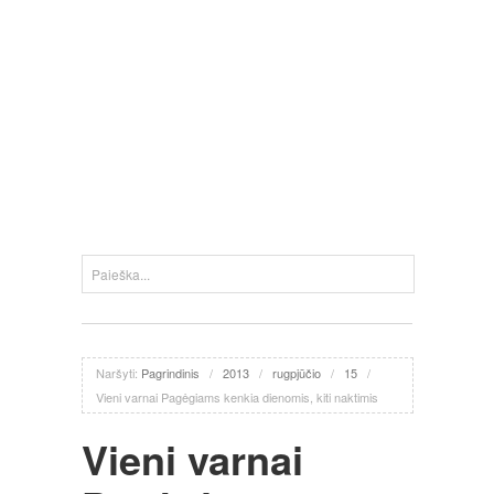
Naršyti:
Pagrindinis
/
2013
/
rugpjūčio
/
15
/
Vieni varnai Pagėgiams kenkia dienomis, kiti naktimis
Vieni varnai