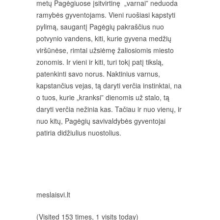
metų Pagėgiuose įsitvirtinę „varnai” neduoda
ramybės gyventojams. Vieni ruošiasi kapstyti
pylimą, saugantį Pagėgių pakraščius nuo
potvynio vandens, kiti, kurie gyvena medžių
viršūnėse, rimtai užsiėmę žaliosiomis miesto
zonomis. Ir vieni ir kiti, turi tokį patį tikslą,
patenkinti savo norus. Naktinius varnus,
kapstančius vejas, tą daryti verčia instinktai, na
o tuos, kurie „kranksi” dienomis už stalo, tą
daryti verčia nežinia kas. Tačiau ir nuo vienų, ir
nuo kitų, Pagėgių savivaldybės gyventojai
patiria didžiulius nuostolius.
meslaisvi.lt
(Visited 153 times, 1 visits today)