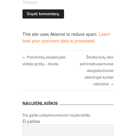
Tinklapis
This site uses Akismet to reduce spam.
Learn
how your comment data is processed.
← Policininkų kasdienybė:
Šilutės butų ūkio
vietoje ginklų – šluota.
administruojamuose
daugiabučiuose
sėkmingai kuriasi
vabzdžiai →
NAUJIENLAIŠKIS
Čia galite užsiprenumeruoti naujienlaiškį.
El.paštas