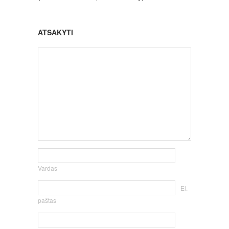
ATSAKYTI
Vardas
El.
paštas