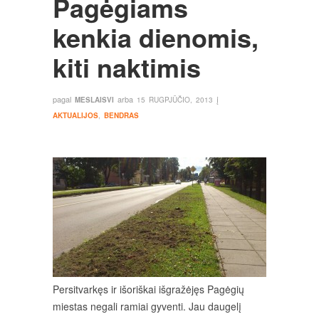
Pagėgiams
kenkia dienomis,
kiti naktimis
pagal
arba
į
MESLAISVI
15 RUGPJŪČIO, 2013
AKTUALIJOS
,
BENDRAS
Persitvarkęs ir išoriškai išgražėjęs Pagėgių
miestas negali ramiai gyventi. Jau daugelį