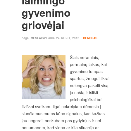
laimingo
gyvenimo
griovėjai
pagal
arba
į
MESLAISVI
24 KOVO, 2013
BENDRAS
Šiais neramiais,
permainų laikas, kai
gyvenimo tempas
spartus, žmogui tikrai
nelengva pakelti visą
jo naštą ir išlikti
psichologiškai bei
fiziškai sveikam. Ilgai nekreipiam dėmesio į
siunčiamus mums kūno signalus, kad kažkas
jau negerai, neskubam pas gydytojus ir net
nenumanom, kad viena ar kita situacija ar