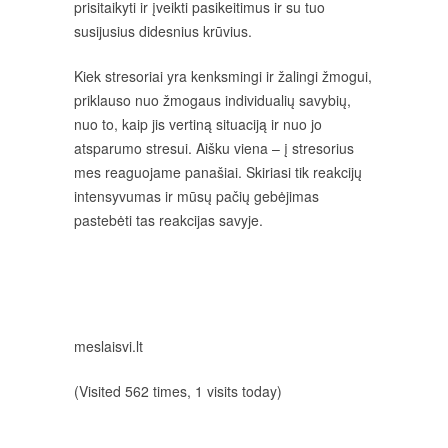
prisitaikyti ir įveikti pasikeitimus ir su tuo
susijusius didesnius krūvius.
Kiek stresoriai yra kenksmingi ir žalingi žmogui,
priklauso nuo žmogaus individualių savybių,
nuo to, kaip jis vertiną situaciją ir nuo jo
atsparumo stresui. Aišku viena – į stresorius
mes reaguojame panašiai. Skiriasi tik reakcijų
intensyvumas ir mūsų pačių gebėjimas
pastebėti tas reakcijas savyje.
meslaisvi.lt
(Visited 562 times, 1 visits today)