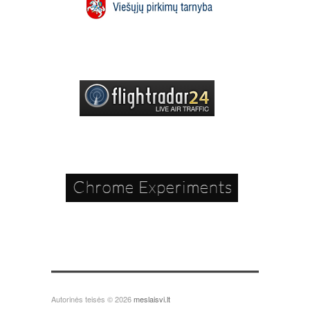
Autorinės teisės © 2026
meslaisvi.lt