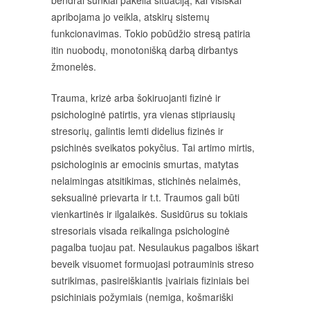
bendrai sunkiai pakelia situaciją, kai visiškai
apribojama jo veikla, atskirų sistemų
funkcionavimas. Tokio pobūdžio stresą patiria
itin nuobodų, monotonišką darbą dirbantys
žmonelės.
Trauma, krizė arba šokiruojanti fizinė ir
psichologinė patirtis, yra vienas stipriausių
stresorių, galintis lemti didelius fizinės ir
psichinės sveikatos pokyčius. Tai artimo mirtis,
psichologinis ar emocinis smurtas, matytas
nelaimingas atsitikimas, stichinės nelaimės,
seksualinė prievarta ir t.t. Traumos gali būti
vienkartinės ir ilgalaikės. Susidūrus su tokiais
stresoriais visada reikalinga psichologinė
pagalba tuojau pat. Nesulaukus pagalbos iškart
beveik visuomet formuojasi potrauminis streso
sutrikimas, pasireiškiantis įvairiais fiziniais bei
psichiniais požymiais (nemiga, košmariški