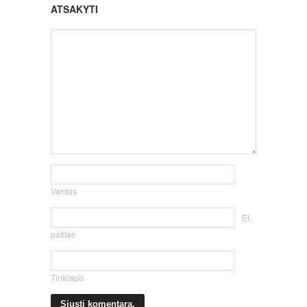
ATSAKYTI
Vardas
El.
paštas
Tinklapis