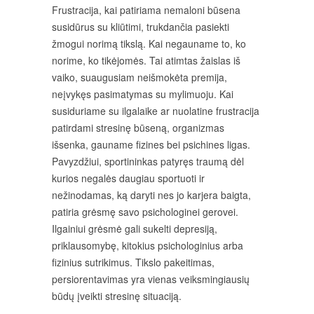
Frustracija, kai patiriama nemaloni būsena
susidūrus su kliūtimi, trukdančia pasiekti
žmogui norimą tikslą. Kai negauname to, ko
norime, ko tikėjomės. Tai atimtas žaislas iš
vaiko, suaugusiam neišmokėta premija,
neįvykęs pasimatymas su mylimuoju. Kai
susiduriame su ilgalaike ar nuolatine frustracija
patirdami stresinę būseną, organizmas
išsenka, gauname fizines bei psichines ligas.
Pavyzdžiui, sportininkas patyręs traumą dėl
kurios negalės daugiau sportuoti ir
nežinodamas, ką daryti nes jo karjera baigta,
patiria grėsmę savo psichologinei gerovei.
Ilgainiui grėsmė gali sukelti depresiją,
priklausomybę, kitokius psichologinius arba
fizinius sutrikimus. Tikslo pakeitimas,
persiorentavimas yra vienas veiksmingiausių
būdų įveikti stresinę situaciją.