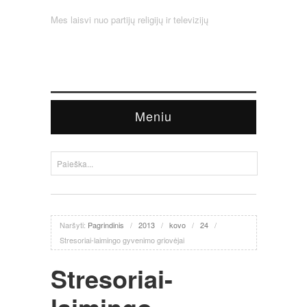
Mes laisvi nuo partijų religijų ir televizijų
Meniu
Naršyti:
Pagrindinis
/
2013
/
kovo
/
24
/
Stresoriai-laimingo gyvenimo griovėjai
Stresoriai-