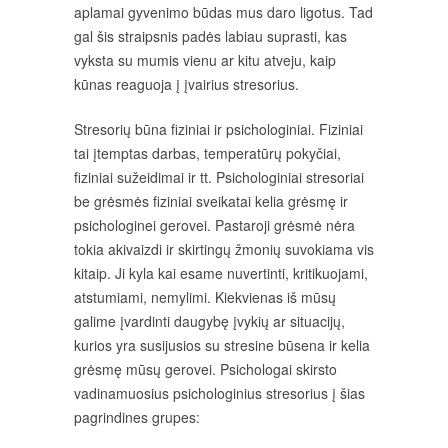
aplamai gyvenimo būdas mus daro ligotus. Tad
gal šis straipsnis padės labiau suprasti, kas
vyksta su mumis vienu ar kitu atveju, kaip
kūnas reaguoja į įvairius stresorius.
Stresorių būna fiziniai ir psichologiniai. Fiziniai
tai įtemptas darbas, temperatūrų pokyčiai,
fiziniai sužeidimai ir tt. Psichologiniai stresoriai
be grėsmės fiziniai sveikatai kelia grėsmę ir
psichologinei gerovei. Pastaroji grėsmė nėra
tokia akivaizdi ir skirtingų žmonių suvokiama vis
kitaip. Ji kyla kai esame nuvertinti, kritikuojami,
atstumiami, nemylimi. Kiekvienas iš mūsų
galime įvardinti daugybę įvykių ar situacijų,
kurios yra susijusios su stresine būsena ir kelia
grėsmę mūsų gerovei. Psichologai skirsto
vadinamuosius psichologinius stresorius į šias
pagrindines grupes: