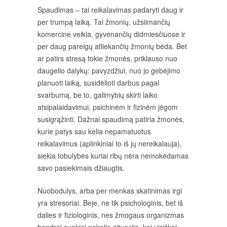
Spaudimas – tai reikalavimas padaryti daug ir
per trumpą laiką. Tai žmonių, užsiimančių
komercine veikla, gyvenančių didmiesčiuose ir
per daug pareigų atliekančių žmonių bėda. Bet
ar patirs stresą tokie žmonės, priklauso nuo
daugelio dalykų: pavyzdžiui, nuo jo gebėjimo
planuoti laiką, susidėlioti darbus pagal
svarbumą, be to, galimybių skirti laiko
atsipalaidavimui, psichinėm ir fizinėm jėgom
susigrąžinti. Dažnai spaudimą patiria žmonės,
kurie patys sau kelia nepamatuotus
reikalavimus (aplinkiniai to iš jų nereikalauja),
siekia tobulybės kuriai ribų nėra nemokėdamas
savo pasiekimais džiaugtis.
Nuobodulys, arba per menkas skatinimas irgi
yra stresoriai. Beje, ne tik psichologinis, bet iš
dalies ir fiziologinis, nes žmogaus organizmas