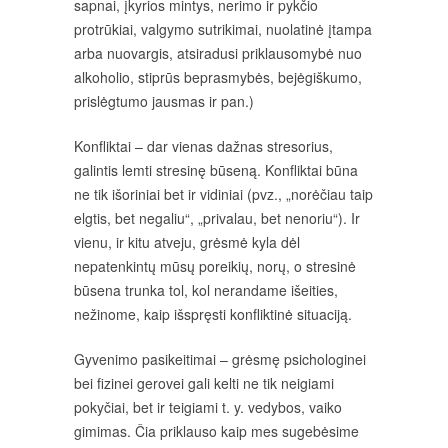
sapnai, įkyrios mintys, nerimo ir pykčio
protrūkiai, valgymo sutrikimai, nuolatinė įtampa
arba nuovargis, atsiradusi priklausomybė nuo
alkoholio, stiprūs beprasmybės, bejėgiškumo,
prislėgtumo jausmas ir pan.)
Konfliktai – dar vienas dažnas stresorius,
galintis lemti stresinę būseną. Konfliktai būna
ne tik išoriniai bet ir vidiniai (pvz., „norėčiau taip
elgtis, bet negaliu“, „privalau, bet nenoriu“). Ir
vienu, ir kitu atveju, grėsmė kyla dėl
nepatenkintų mūsų poreikių, norų, o stresinė
būsena trunka tol, kol nerandame išeities,
nežinome, kaip išspręsti konfliktinė situaciją.
Gyvenimo pasikeitimai – grėsmę psichologinei
bei fizinei gerovei gali kelti ne tik neigiami
pokyčiai, bet ir teigiami t. y. vedybos, vaiko
gimimas. Čia priklauso kaip mes sugebėsime