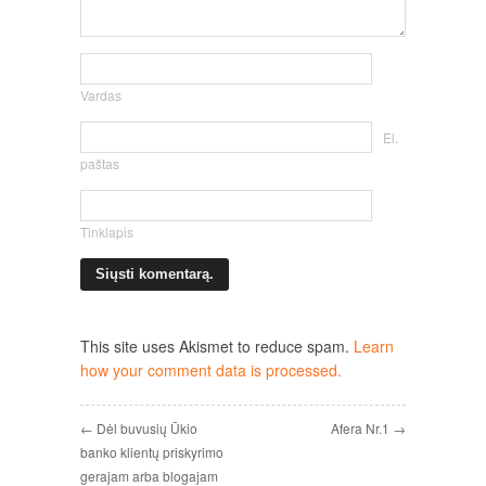
Vardas
El.
paštas
Tinklapis
This site uses Akismet to reduce spam.
Learn
how your comment data is processed.
← Dėl buvusių Ūkio
Afera Nr.1 →
banko klientų priskyrimo
gerajam arba blogajam