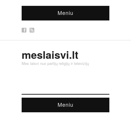
Meniu
meslaisvi.lt
Mes laisvi nuo partijų religijų ir televizijų
Meniu