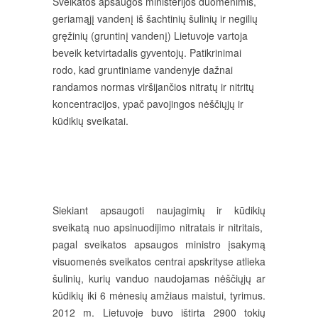
Sveikatos apsaugos ministerijos duomenimis,
geriamąjį vandenį iš šachtinių šulinių ir negilių
gręžinių (gruntinį vandenį) Lietuvoje vartoja
beveik ketvirtadalis gyventojų. Patikrinimai
rodo, kad gruntiniame vandenyje dažnai
randamos normas viršijančios nitratų ir nitritų
koncentracijos, ypač pavojingos nėščiųjų ir
kūdikių sveikatai.
Siekiant apsaugoti naujagimių ir kūdikių
sveikatą nuo apsinuodijimo nitratais ir nitritais,
pagal sveikatos apsaugos ministro įsakymą
visuomenės sveikatos centrai apskrityse atlieka
šulinių, kurių vanduo naudojamas nėščiųjų ar
kūdikių iki 6 mėnesių amžiaus maistui, tyrimus.
2012 m. Lietuvoje buvo ištirta 2900 tokių