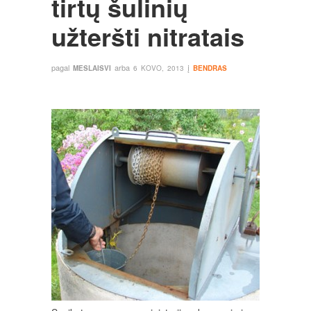
tirtų šulinių
užteršti nitratais
pagal
arba
į
MESLAISVI
6 KOVO, 2013
BENDRAS