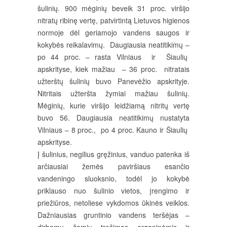
šulinių. 900 mėginių beveik 31 proc. viršijo
nitratų ribinę vertę, patvirtintą Lietuvos higienos
normoje dėl geriamojo vandens saugos ir
kokybės reikalavimų. Daugiausia neatitikimų –
po 44 proc. – rasta Vilniaus ir Šiaulių
apskrityse, kiek mažiau – 36 proc. nitratais
užterštų šulinių buvo Panevėžio apskrityje.
Nitritais užteršta žymiai mažiau šulinių.
Mėginių, kurie viršijo leidžiamą nitritų vertę
buvo 56. Daugiausia neatitikimų nustatyta
Vilniaus – 8 proc., po 4 proc. Kauno ir Šiaulių
apskrityse.
Į šulinius, negilius gręžinius, vanduo patenka iš
arčiausiai žemės paviršiaus esančio
vandeningo sluoksnio, todėl jo kokybė
priklauso nuo šulinio vietos, įrengimo ir
priežiūros, netoliese vykdomos ūkinės veiklos.
Dažniausias gruntinio vandens teršėjas –