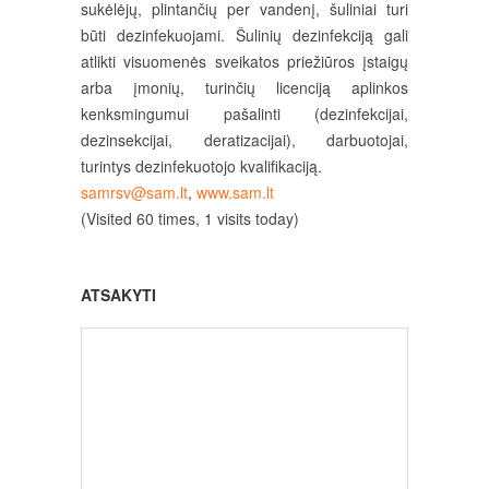
sukėlėjų, plintančių per vandenį, šuliniai turi
būti dezinfekuojami. Šulinių dezinfekciją gali
atlikti visuomenės sveikatos priežiūros įstaigų
arba įmonių, turinčių licenciją aplinkos
kenksmingumui pašalinti (dezinfekcijai,
dezinsekcijai, deratizacijai), darbuotojai,
turintys dezinfekuotojo kvalifikaciją.
samrsv@sam.lt
,
www.sam.lt
(Visited 60 times, 1 visits today)
ATSAKYTI