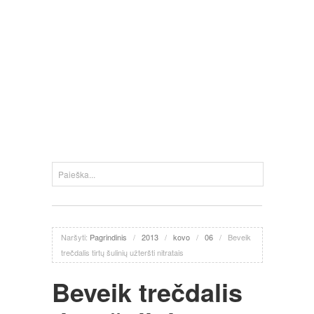
Naršyti:
Pagrindinis
/
2013
/
kovo
/
06
/
Beveik
trečdalis tirtų šulinių užteršti nitratais
Beveik trečdalis