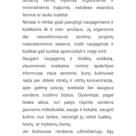
dirbamų žemių tręšimas organinėmis ir
mineralinėmis trąšomis, netoliese esančios
fermos ar lauko tualetai
Nitratai ir nitritai ypač pavojingi naujagimiams ir
kūdikiams iki 6 mėn. amžiaus. Jų organizme
dar nesusiformavusi azotinių junginių
nukenksminimo sistema, todėl naujagimiai ir
kūdikiai gali sunkiai apsinuodyti ir netgi mirti.
Saugant naujagimių ir kūdikių sveikatą,
visuomenės sveikatos centrai apskrityse
informuoja visus asmenis, kurių šuliniuose
rasta per didelė nitratų ir nitritų koncentracija,
apie galimą pavojų sveikatai bei saugaus
vandens ruošimo būdus. Gyventojai, pagal
teisės aktus, turi patys rūpintis vandens
gaunamo individualiai, sauga ir kokybe, saugoti
šuliniu nuo taršos, neįrengti jų netoli tualetų,
tvartų ar tręšiamų žemių.
Jei šuliniuose randama užkrečiamųjų ligų