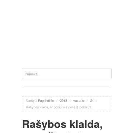
Naršyti:
Pagrindinis
/
2013
/
vasario
/
21
/
Rašybos klaida, ar požiūris į vieną iš politikų?
Rašybos klaida,