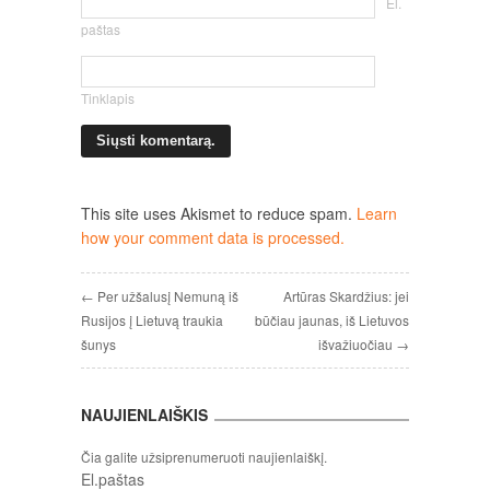
El.
paštas
Tinklapis
This site uses Akismet to reduce spam.
Learn
how your comment data is processed.
← Per užšalusį Nemuną iš
Artūras Skardžius: jei
Rusijos į Lietuvą traukia
būčiau jaunas, iš Lietuvos
šunys
išvažiuočiau →
NAUJIENLAIŠKIS
Čia galite užsiprenumeruoti naujienlaiškį.
El.paštas