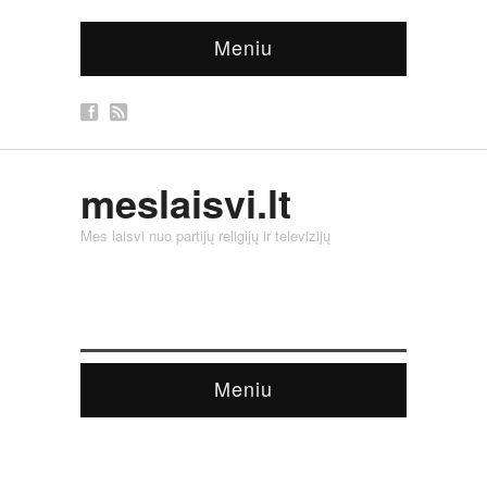
Meniu
meslaisvi.lt
Mes laisvi nuo partijų religijų ir televizijų
Meniu