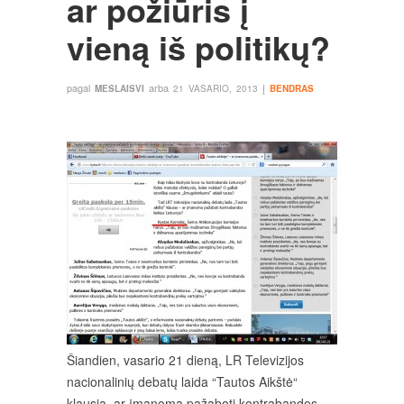
ar požiūris į
vieną iš politikų?
pagal
arba
į
MESLAISVI
21 VASARIO, 2013
BENDRAS
Šiandien, vasario 21 dieną, LR Televizijos
nacionalinių debatų laida “Tautos Aikštė“
klausia, ar įmanoma pažaboti kontrabandos