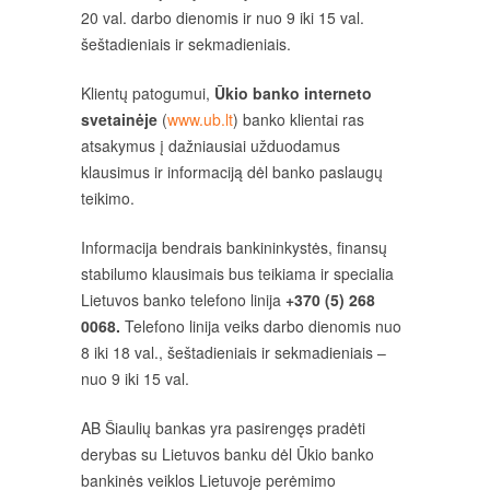
20 val. darbo dienomis ir nuo 9 iki 15 val.
šeštadieniais ir sekmadieniais.
Klientų patogumui,
Ūkio banko interneto
svetainėje
(
www.ub.lt
) banko klientai ras
atsakymus į dažniausiai užduodamus
klausimus ir informaciją dėl banko paslaugų
teikimo.
Informacija bendrais bankininkystės, finansų
stabilumo klausimais bus teikiama ir specialia
Lietuvos banko telefono linija
+370 (5) 268
0068
.
Telefono linija veiks darbo dienomis nuo
8 iki 18 val., šeštadieniais ir sekmadieniais –
nuo 9 iki 15 val.
AB Šiaulių bankas yra pasirengęs pradėti
derybas su Lietuvos banku dėl Ūkio banko
bankinės veiklos Lietuvoje perėmimo