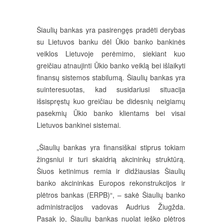
Šiaulių bankas yra pasirengęs pradėti derybas
su Lietuvos banku dėl Ūkio banko bankinės
veiklos Lietuvoje perėmimo, siekiant kuo
greičiau atnaujinti Ūkio banko veiklą bei išlaikyti
finansų sistemos stabilumą. Šiaulių bankas yra
suinteresuotas, kad susidariusi situacija
išsispręstų kuo greičiau be didesnių neigiamų
pasekmių Ūkio banko klientams bei visai
Lietuvos bankinei sistemai.
„Šiaulių bankas yra finansiškai stiprus tokiam
žingsniui ir turi skaidrią akcininkų struktūrą.
Šiuos ketinimus remia ir didžiausias Šiaulių
banko akcininkas Europos rekonstrukcijos ir
plėtros bankas (ERPB)“, – sakė Šiaulių banko
administracijos vadovas Audrius Žiugžda.
Pasak jo, Šiaulių bankas nuolat ieško plėtros