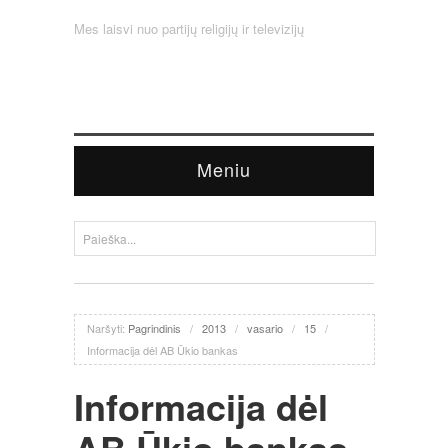
Mes laisvi nuo partijų religijų ir televizijų
Meniu
Naršyti:
Pagrindinis
/
2013
/
vasario
/
15
/
Informacija dėl AB Ūkio bankas
Informacija dėl