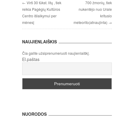
← Virš 30 tūkst. litų , tiek
700 žmonių, tiek
reikia Pagėgių Kultūros
nukentėjo nuo Urale
Centro išlaikymui per
kritusio
mėnesį
meteorito(atnaujinta) →
NAUJIENLAIŠKIS
Čia galite užsiprenumeruoti naujienlaiškį.
El.paštas
NUORODOS