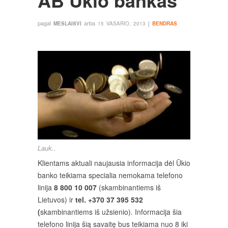
AB Ūkio bankas
pagal
arba
į
MESLAISVI
15 VASARIO, 2013
BENDRAS
Lauk..
Klientams aktuali naujausia informacija dėl Ūkio
banko teikiama specialia nemokama telefono
linija
8 800 10 007
(skambinantiems iš
Lietuvos)
ir
tel.
+370 37 395 532
(
skambinantiems iš užsienio). Informacija šia
telefono linija šią savaitę bus teikiama nuo 8 iki