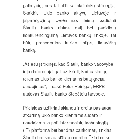
galimybių, nes tai atitinka akcininkų strategiją.
Skaidrių Ūkio banko aktyvų Lietuvoje ir
įsipareigojimų perėmimas leistų padidinti
Šiaulių banko rinkos dalį bei padidintų
konkurencingumą Lietuvos bankų rinkoje. Tai
būtų precedentas kuriant stiprų lietuvišką
banką.
„Aš esu įsitikinęs, kad Šiaulių banko vadovybė
ir jo darbuotojai gali užtikrinti, kad paslaugų
teikimas Ūkio banko klientams būtų greitai
atnaujintas”, – sakė Peter Reiniger, ERPB
atstovas Šiaulių banko Stebėtojų taryboje.
Prielaidas užtikrinti sklandų ir greitą paslaugų
atkūrimą Ūkio banko klientams sudaro ir
naudojama ta pati informacinių technologijų
(IT) platforma bei bendras bankomatų tinklas.
Šiaulių bankas pasiūlytų pagalbą Ūkio banko