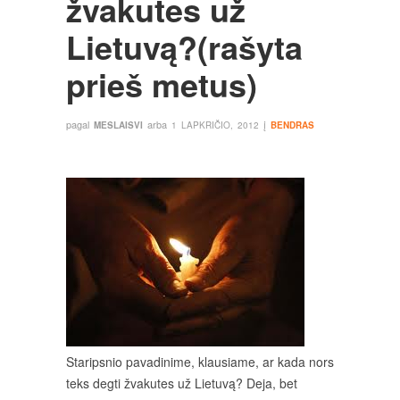
žvakutes už
Lietuvą?(rašyta
prieš metus)
pagal
arba
į
MESLAISVI
1 LAPKRIČIO, 2012
BENDRAS
Staripsnio pavadinime, klausiame, ar kada nors
teks degti žvakutes už Lietuvą? Deja, bet