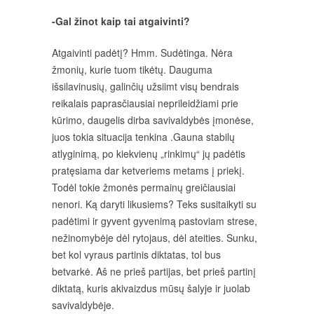
-Gal žinot kaip tai atgaivinti?
Atgaivinti padėtį? Hmm. Sudėtinga. Nėra
žmonių, kurie tuom tikėtų. Dauguma
išsilavinusių, galinčių užsiimt visų bendrais
reikalais paprasčiausiai neprileidžiami prie
kūrimo, daugelis dirba savivaldybės įmonėse,
juos tokia situacija tenkina .Gauna stabilų
atlyginimą, po kiekvienų „rinkimų“ jų padėtis
pratęsiama dar ketveriems metams į priekį.
Todėl tokie žmonės permainų greičiausiai
nenori. Ką daryti likusiems? Teks susitaikyti su
padėtimi ir gyvent gyvenimą pastoviam strese,
nežinomybėje dėl rytojaus, dėl ateities. Sunku,
bet kol vyraus partinis diktatas, tol bus
betvarkė. Aš ne prieš partijas, bet prieš partinį
diktatą, kuris akivaizdus mūsų šalyje ir juolab
savivaldybėje.