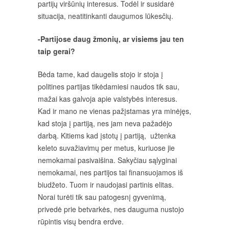
partijų viršūnių interesus. Todėl ir susidarė
situacija, neatitinkanti daugumos lūkesčių.
-Partijose daug žmonių, ar visiems jau ten
taip gerai?
Bėda tame, kad daugelis stojo ir stoja į
politines partijas tikėdamiesi naudos tik sau,
mažai kas galvoja apie valstybės interesus.
Kad ir mano ne vienas pažįstamas yra minėjęs,
kad stoja į partiją, nes jam neva pažadėjo
darbą. Kitiems kad įstotų į partiją, užtenka
keleto suvažiavimų per metus, kuriuose jie
nemokamai pasivaišina. Sakyčiau sąlyginai
nemokamai, nes partijos tai finansuojamos iš
biudžeto. Tuom ir naudojasi partinis elitas.
Norai turėti tik sau patogesnį gyvenimą,
privedė prie betvarkės, nes dauguma nustojo
rūpintis visų bendra erdve.