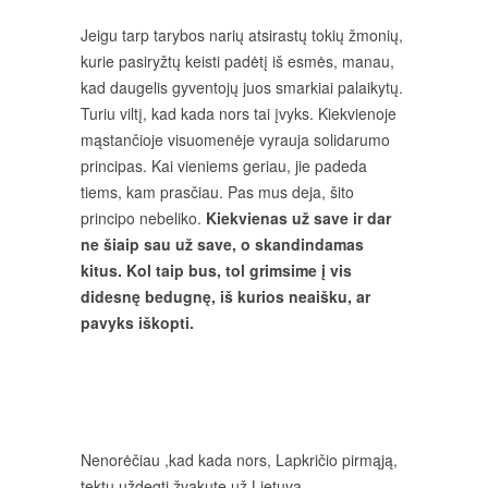
Jeigu tarp tarybos narių atsirastų tokių žmonių,
kurie pasiryžtų keisti padėtį iš esmės, manau,
kad daugelis gyventojų juos smarkiai palaikytų.
Turiu viltį, kad kada nors tai įvyks. Kiekvienoje
mąstančioje visuomenėje vyrauja solidarumo
principas. Kai vieniems geriau, jie padeda
tiems, kam prasčiau. Pas mus deja, šito
principo nebeliko.
Kiekvienas už save ir dar
ne šiaip sau už save, o skandindamas
kitus. Kol taip bus, tol grimsime į vis
didesnę bedugnę, iš kurios neaišku, ar
pavyks iškopti.
Nenorėčiau ,kad kada nors, Lapkričio pirmąją,
tektų uždegti žvakutę už Lietuvą.