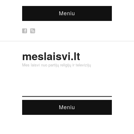
Meniu
meslaisvi.lt
Mes laisvi nuo partijų religijų ir televizijų
Meniu