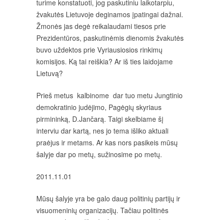
turime konstatuoti, jog paskutiniu laikotarpiu,
žvakutės Lietuvoje deginamos įpatingai dažnai.
Žmonės jas degė reikalaudami tiesos prie
Prezidentūros, paskutinėmis dienomis žvakutės
buvo uždektos prie Vyriausiosios rinkimų
komisijos. Ką tai reiškia? Ar iš ties laidojame
Lietuvą?
Prieš metus kalbinome dar tuo metu Jungtinio
demokratinio judėjimo, Pagėgių skyriaus
pirmininką, D.Jančarą. Taigi skelbiame šį
interviu dar kartą, nes jo tema išliko aktuali
praėjus ir metams. Ar kas nors pasikeis mūsų
šalyje dar po metų, sužinosime po metų.
2011.11.01
Mūsų šalyje yra be galo daug politinių partijų ir
visuomeninių organizacijų. Tačiau politinės