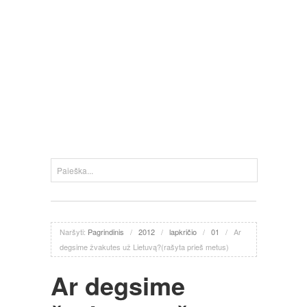
Naršyti:
Pagrindinis
/
2012
/
lapkričio
/
01
/
Ar
degsime žvakutes už Lietuvą?(rašyta prieš metus)
Ar degsime