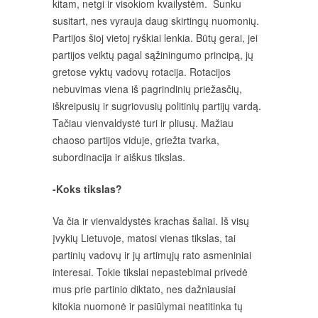
kitam, netgi ir visokiom kvailystėm. Sunku
susitart, nes vyrauja daug skirtingų nuomonių.
Partijos šioj vietoj ryškiai lenkia. Būtų gerai, jei
partijos veiktų pagal sąžiningumo principą, jų
gretose vyktų vadovų rotacija. Rotacijos
nebuvimas viena iš pagrindinių priežasčių,
iškreipusių ir sugriovusių politinių partijų vardą.
Tačiau vienvaldystė turi ir pliusų. Mažiau
chaoso partijos viduje, griežta tvarka,
subordinacija ir aiškus tikslas.
-Koks tikslas?
Va čia ir vienvaldystės krachas šaliai. Iš visų
įvykių Lietuvoje, matosi vienas tikslas, tai
partinių vadovų ir jų artimųjų rato asmeniniai
interesai. Tokie tikslai nepastebimai privedė
mus prie partinio diktato, nes dažniausiai
kitokia nuomonė ir pasiūlymai neatitinka tų