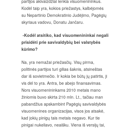
partijos akivaizdžiai lenkia visuomenininkus.
Kodėl taip yra, kokios priežastys, kalbėjomės
su Nepartinio Demokratinio Judėjimo, Pagėgių
skyriaus vadovu, Donatu Jančaru.
-Kodėl atsitiko, kad visuomenininkai negali
prisidėti prie savivaldybių bei valstybės
kūrimo?
Na, yra nemažai priežasčių. Visų pirma,
politinės partijos turi gilias šaknis, atsineštas
dar iš sovietmečio. Ir kokia be būtų jų patirtis, ji
vis dėl to yra. Antra, be abejo finansavimas.
Nors visuomenininkams 2010 metais mano
žiniomis buvo skirta 210 mln. Lt., tačiau man
pabandžius apskambint Pagėgių savivaldybės
visuomenines organizacijas, visos jos atsakė,
kad jokių pinigų tais metais negavo. Kur tie
pinigai nukeliavo, neaišku. Viena iš versijų tai,