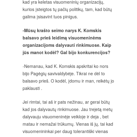
kad yra keletas visuomeninių organizacijų,
kurios įsteigtos tų pačių politikų, tam, kad būtų
galima įsisavint tuos pinigus.
-Mūsų krašto seimo narys K. Komskis
balsavo prieš leidimą visuomeninėms
organizacijoms dalyvauti rinkimuose. Kaip
jūs manot kodėl? Gal bijo konkurencijos?
-Nemanau, kad K. Komskis apskritai ko nors
bijo Pagėgių savivaldybėje. Tikrai ne dėl to
balsavo prieš. O kodėl, įdomu ir man, reikėtų jo
paklausti .
Jei rimtai, tai aš ir pats nežinau, ar gerai būtų
kad jos dalyvautų rinkimuose. Jau trejetą metų
dalyvauju visuomeninėje veikloje ir deja , bet
matau ir nemažai trūkumų. Vienas iš jų, tai kad
visuomenininkai per daug tolerantiški vienas