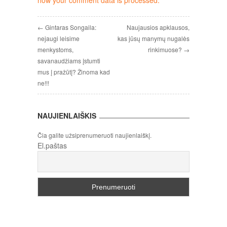
← Gintaras Songaila:
Naujausios apklausos,
nejaugi leisime
kas jūsų manymų nugalės
menkystoms,
rinkimuose? →
savanaudžiams įstumti
mus į pražūtį? Žinoma kad
ne!!!
NAUJIENLAIŠKIS
Čia galite užsiprenumeruoti naujienlaiškį.
El.paštas