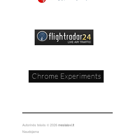
Autorinės teisės © 2026
meslaisvi.lt
Naudojama