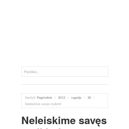
Naršyti:
Pagrindinis
/
2012
/
rugsėjo
/
30
/
Neleiskime savęs mulkinti
Neleiskime savęs