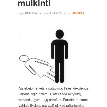
mulkinti
pagal
arba
į
MESLAISVI
30 RUGSĖJO, 2012
BENDRAS
Pastebėjome keistą sutapimą. Prieš kiekvienus,
įvairaus lygio rinkimus, atsiranda aktyvistų,
renkančių gyventojų parašus. Parašai renkami
įvairiais tikslais, pavyzdžiui, kad pritartumėte