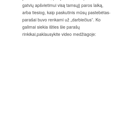
gatvių apšvietimui visą tamsųjį paros laiką,
arba tiesiog, kaip paskutinis mūsų pastebėtas-
parašai buvo renkami už „darbiečius”. Ko
galimai siekia išties šie parašų
rinkikai,paklausykite video medžiagoje: