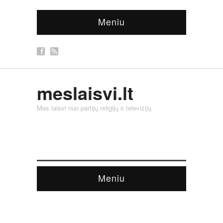
Meniu
meslaisvi.lt
Mes laisvi nuo partijų religijų ir televizijų
Meniu