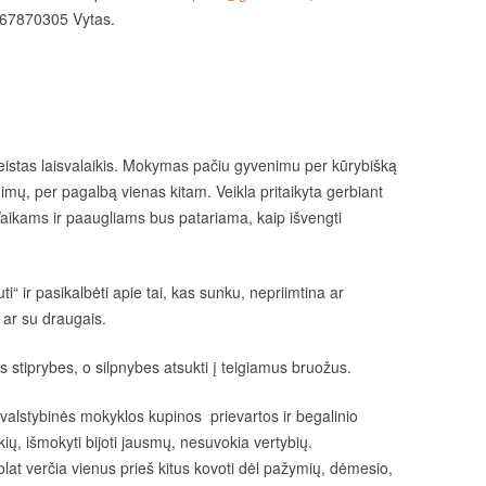
867870305 Vytas.
istas laisvalaikis. Mokymas pačiu gyvenimu per kūrybišką
mų, per pagalbą vienas kitam. Veikla pritaikyta gerbiant
 Vaikams ir paaugliams bus patariama, kaip išvengti
“ ir pasikalbėti apie tai, kas sunku, nepriimtina ar
ar su draugais.
stiprybes, o silpnybes atsukti į teigiamus bruožus.
alstybinės mokyklos kupinos prievartos ir begalinio
ių, išmokyti bijoti jausmų, nesuvokia vertybių.
at verčia vienus prieš kitus kovoti dėl pažymių, dėmesio,