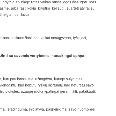
uodytoje aplinkoje retas vaikas randa jėgos išsaugoti nors
smę, arba rasti kokia kryptim keliauti, suartėti atvirai su
i teigiamus tikslus.
r paskui skundžiasi, kad vaikai nesugyvena, tyčiojasi,
nti su savomis vertybėmis ir atsakingai spręsti .
kuri pati baisiausiai užmigdyta, kurioje sulygintas
vienodinti, kad nebūtų ryškių skirtumų, kad neturėtų savo
edrų plokštės, užaugę moka ypatingai gerai įtikti, pataikauti,
mą, išradingumą, iniciatyvą, pasireiškimą, savo nuomonės