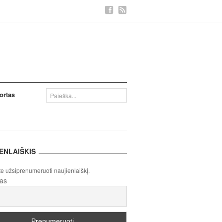
ortas
ENLAIŠKIS
te užsiprenumeruoti naujienlaiškį.
tas