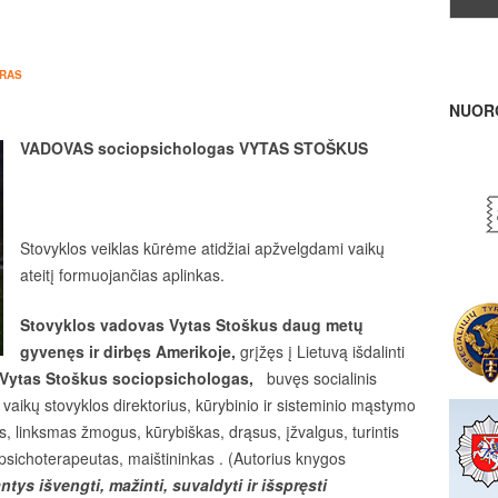
RAS
NUOR
VADOVAS
sociopsichologas
VYTAS STOŠKUS
Stovyklos veiklas kūrėme atidžiai apžvelgdami vaikų
ateitį formuojančias aplinkas.
Stovyklos vadovas Vytas Stoškus daug metų
gyvenęs ir dirbęs Amerikoje,
grįžęs į Lietuvą išdalinti
 Vytas Stoškus sociopsichologas,
buvęs socialinis
o vaikų stovyklos direktorius, kūrybinio ir sisteminio mąstymo
us, linksmas žmogus, kūrybiškas, drąsus, įžvalgus, turintis
psichoterapeutas, maištininkas . (Autorius knygos
tys išvengti, mažinti, suvaldyti ir išspręsti