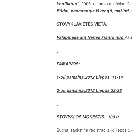
konfliktus“
, 2006. (Ji buvo ankščiau išle
Būdai, padedantys išvengti, mažinti, s
STOVYKLAVIETĖS VIETA:
Palapinėse ant Neries kranto nuo
Kau
PAMAINOS:
1-oji pamaina:2012
Liepos 11-14
2-oji pamaina:2012 Liepos 23-26
STOVYKLOS MOKESTIS: 180 lt
Būtina išankstinė registracija iki liepos 5