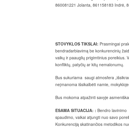
860081221 Jolanta, 861158183 Indrė, 
STOVYKLOS TIKSLAI:
Prasmingai prale
bendradarbiavimą be konkurencinių žaidi
vaikų ir paauglių prigimtinius poreikius.
konfliktų, patyčių ar kitų nemalonumų.
Bus sukuriama saugi atmosfera „išsikrauti
neįmanoma išsikalbėti namie, mokykloje 
Bus mokoma atpažinti savyje asmeniškas 
ESAMA SITUACIJA:
:
Bendro lavinimo v
spaudimo, vaikai atjungti nuo savo poreik
Konkurenciją skatinančios metodikos nuol