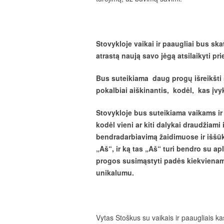
Stovykloje vaikai ir paaugliai bus sk
atrastą naują savo jėgą atsilaikyti pr
Bus suteikiama daug progų išreikšti 
pokalbiai aiškinantis, kodėl, kas įvyk
Stovykloje bus suteikiama vaikams ir p
kodėl vieni ar kiti dalykai draudžiami
bendradarbiavimą žaidimuose ir iššūki
„Aš“, ir ką tas „Aš“ turi bendro su apl
progos susimąstyti padės kiekvienam 
unikalumu.
Vytas Stoškus su vaikais ir paaugliais k