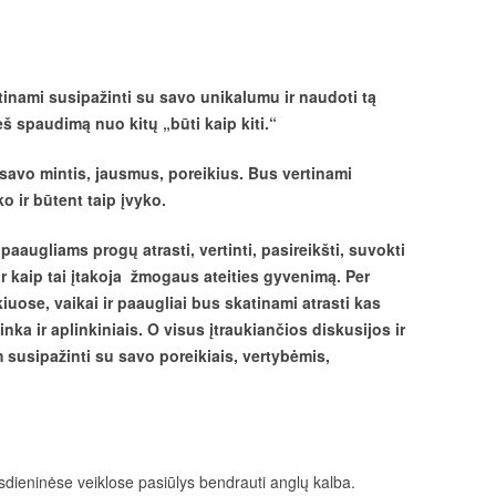
atinami susipažinti su savo unikalumu ir naudoti tą
ieš spaudimą nuo kitų „būti kaip kiti.“
savo mintis, jausmus, poreikius. Bus vertinami
o ir būtent taip įvyko.
aaugliams progų atrasti, vertinti, pasireikšti, suvokti
 ir kaip tai įtakoja žmogaus ateities gyvenimą. Per
uose, vaikai ir paaugliai bus skatinami atrasti kas
inka ir aplinkiniais. O visus įtraukiančios diskusijos ir
susipažinti su savo poreikiais, vertybėmis,
asdieninėse veiklose pasiūlys bendrauti anglų kalba.