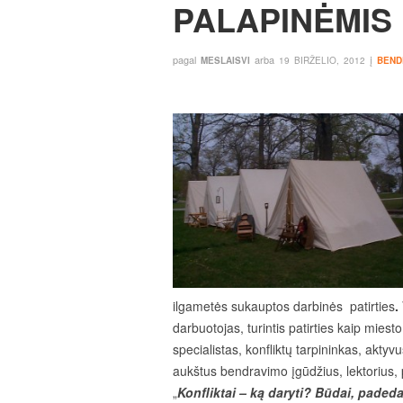
PALAPINĖMIS
pagal
arba
į
MESLAISVI
19 BIRŽELIO, 2012
BEND
ilgametės sukauptos darbinės patirties
.
darbuotojas, turintis patirties kaip miest
specialistas, konfliktų tarpininkas, aktyv
aukštus bendravimo įgūdžius, lektorius, 
„
Konfliktai – ką daryti? Būdai, padedan