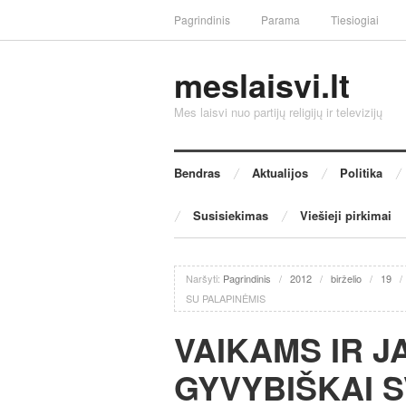
Pagrindinis
Parama
Tiesiogiai
meslaisvi.lt
Mes laisvi nuo partijų religijų ir televizijų
Bendras
Aktualijos
Politika
Susisiekimas
Viešieji pirkimai
Naršyti:
Pagrindinis
/
2012
/
birželio
/
19
SU PALAPINĖMIS
VAIKAMS IR JA
GYVYBIŠKAI 