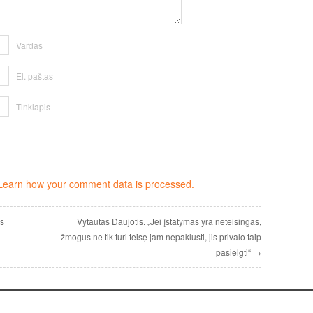
Vardas
El. paštas
Tinklapis
Learn how your comment data is processed.
is
Vytautas Daujotis. „Jei įstatymas yra neteisingas,
žmogus ne tik turi teisę jam nepaklusti, jis privalo taip
pasielgti“ →