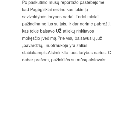
Po paskutinio mūsų reportažo pastebėjome,
kad Pagėgiškiai nežino kas tokie jų
savivaldybės tarybos nariai. Todėl mielai
pažindiname jus su jais. Ir dar norime pabrėžti,
kas tokie balsavo
UŽ
atliekų rinkliavos
mokęsčio įvedimą.Prie visų balsavusių „už
„pavardžių, nuotraukoje yra žalias
stačiakampis.Atsiminkite tuos tarybos narius. O
dabar prašom, pažinkitės su mūsų atstovais: