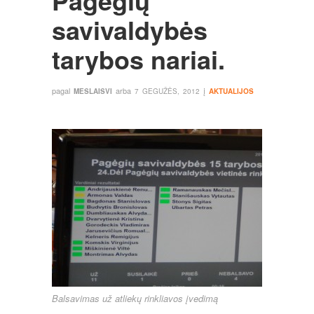
Pagėgių
savivaldybės
tarybos nariai.
pagal
arba
į
MESLAISVI
7 GEGUŽĖS, 2012
AKTUALIJOS
Balsavimas už atliekų rinkliavos įvedimą