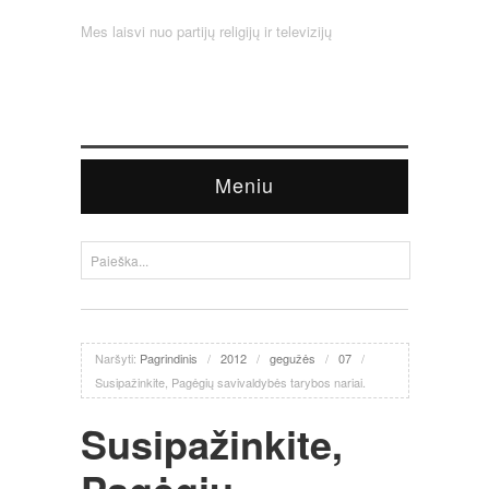
Mes laisvi nuo partijų religijų ir televizijų
Meniu
Naršyti:
Pagrindinis
/
2012
/
gegužės
/
07
/
Susipažinkite, Pagėgių savivaldybės tarybos nariai.
Susipažinkite,