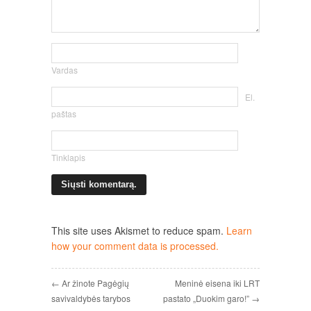
Vardas
El.
paštas
Tinklapis
This site uses Akismet to reduce spam.
Learn
how your comment data is processed.
← Ar žinote Pagėgių
Meninė eisena iki LRT
savivaldybės tarybos
pastato „Duokim garo!” →