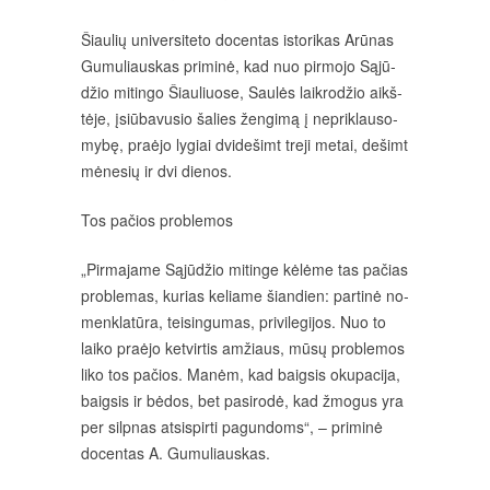
Šiau­lių uni­ver­si­te­to do­cen­tas is­to­ri­kas Arū­nas
Gu­mu­liaus­kas pri­mi­nė, kad nuo pir­mo­jo Są­jū­
džio mi­tin­go Šiau­liuo­se, Sau­lės laik­ro­džio aikš­
tė­je, įsiū­ba­vu­sio ša­lies žen­gi­mą į ne­prik­lau­so­
my­bę, praė­jo ly­giai dvi­de­šimt tre­ji me­tai, de­šimt
mė­ne­sių ir dvi die­nos.
Tos pa­čios pro­ble­mos
„Pir­ma­ja­me Są­jū­džio mi­tin­ge kė­lė­me tas pa­čias
pro­ble­mas, ku­rias ke­lia­me šian­dien: par­ti­nė no­
menk­la­tū­ra, tei­sin­gu­mas, pri­vi­le­gi­jos. Nuo to
lai­ko praė­jo ket­vir­tis am­žiaus, mū­sų pro­ble­mos
li­ko tos pa­čios. Ma­nėm, kad baig­sis oku­pa­ci­ja,
baig­sis ir bė­dos, bet pa­si­ro­dė, kad žmo­gus yra
per silp­nas at­si­spir­ti pa­gun­doms“, – pri­mi­nė
do­cen­tas A. Gu­mu­liaus­kas.