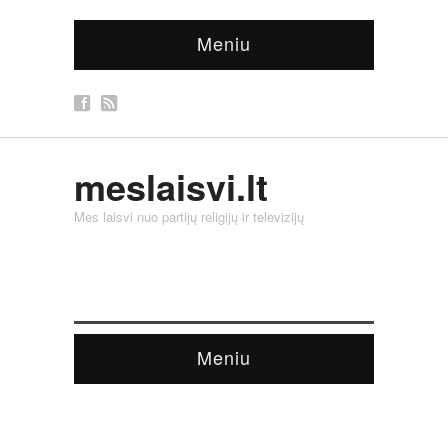
Meniu
meslaisvi.lt
Mes laisvi nuo partijų religijų ir televizijų
Meniu