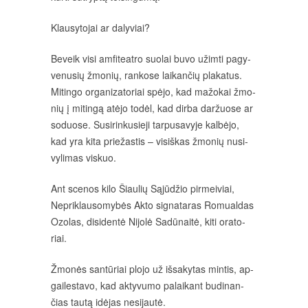
Klau­sy­to­jai ar da­ly­viai?
Be­veik vi­si am­fi­teat­ro suo­lai bu­vo užim­ti pa­gy­
ve­nu­sių žmo­nių, ran­ko­se lai­kan­čių pla­ka­tus.
Mi­tin­go or­ga­ni­za­to­riai spė­jo, kad ma­žo­kai žmo­
nių į mi­tin­gą atė­jo to­dėl, kad dir­ba dar­žuo­se ar
so­duo­se. Su­si­rin­ku­sie­ji tar­pu­sa­vy­je kal­bė­jo,
kad yra ki­ta prie­žas­tis – vi­siš­kas žmo­nių nu­si­
vy­li­mas vis­kuo.
Ant sce­nos ki­lo Šiau­lių Są­jū­džio pir­mei­viai,
Nep­rik­lau­so­my­bės Ak­to sig­na­ta­ras Ro­mual­das
Ozo­las, di­si­den­tė Ni­jo­lė Sa­dū­nai­tė, ki­ti ora­to­
riai.
Žmo­nės san­tū­riai plo­jo už iš­sa­ky­tas min­tis, ap­
gai­les­ta­vo, kad ak­ty­vu­mo pa­lai­kant bu­di­nan­
čias tau­tą idė­jas ne­si­jau­tė.