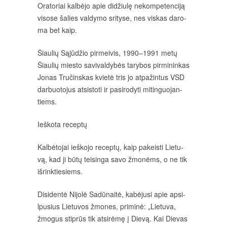
Ora­to­riai kal­bė­jo apie di­džiu­lę ne­kom­pe­ten­ci­ją
vi­so­se ša­lies val­dy­mo sri­ty­se, nes vis­kas da­ro­
ma bet kaip.
Šiau­lių Są­jū­džio pir­mei­vis, 1990–1991 me­tų
Šiau­lių mies­to sa­vi­val­dy­bės ta­ry­bos pir­mi­nin­kas
Jo­nas Tru­čins­kas kvie­tė tris jo at­pa­žin­tus VSD
dar­buo­to­jus at­si­sto­ti ir pa­si­ro­dy­ti mi­tin­guo­jan­
tiems.
Ieš­ko­ta re­cep­tų
Kal­bė­to­jai ieš­ko­jo re­cep­tų, kaip pa­keis­ti Lie­tu­
vą, kad ji bū­tų tei­sin­ga sa­vo žmo­nėms, o ne tik
iš­rink­tie­siems.
Di­si­den­tė Ni­jo­lė Sa­dū­nai­tė, ka­bė­ju­si apie ap­si­
lpu­sius Lie­tu­vos žmo­nes, pri­mi­nė: „Lie­tu­va,
žmo­gus stip­rūs tik at­si­rė­mę į Die­vą. Kai Die­vas