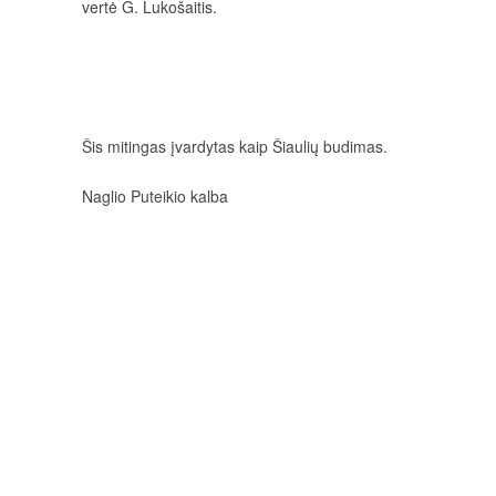
ver­tė G. Lu­ko­šai­tis.
Šis mi­tin­gas įvar­dy­tas kaip Šiau­lių bu­di­mas.
Naglio Puteikio kalba