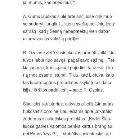
su mu­mis, kas prieš mus?“.
A. Gu­mu­liaus­kas siū­lė ar­tė­jan­čiuo­se rin­ki­muo­
se su­da­ry­ti jung­ti­nį „li­ku­sių svei­kų po­li­ti­nių jė­gų“
są­ra­šą, kad į Sei­mą ne­be­pa­tek­tų vien da­bar
uzur­pa­vu­sios val­džią par­ti­jos.
R. Ozo­las kvie­tė su­si­rin­ku­sius pra­dė­ti veik­ti Lie­
tu­vos la­bui nuo sa­vęs, pa­gal sa­vo są­ži­nę. „Rei­
kia ju­de­sio, ku­ris gal­būt pa­ju­dins tą pel­kę, į ku­
rią mes esa­me įstum­ti. Ti­kiu, kad Lie­tu­va, kaip
tas kup­ra­nu­ga­ris pro ada­tos sky­lu­tę ras, kaip
iš­lįs­ti iš ši­tos pa­dė­ties“, – sa­kė R. Ozo­las.
Šiau­lie­tis skulp­to­rius, ak­ty­vus pi­lie­tis Gin­tau­tas
Lu­ko­šai­tis pri­mi­nė šiau­lie­čiams apie „at­ka­tais“
žu­do­mus šiau­lie­tiš­kus pro­jek­tus. „Ko­dėl Šiau­
liuo­se gat­vės va­lo­mos pen­kis kar­tus bran­giau,
nei Pa­ne­vė­žy­je?“, – ste­bė­tis su­si­rin­ku­sius pri­