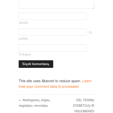
Vardas
El.
paštas
Tinklapis
This site uses Akismet to reduce spam.
Learn
how your comment data is processed.
← Atostogavau, sirgau,
DĖL TEISMŲ
negalėjau, nenorėjau
STEBĖTOJŲ IR
VISUOMENĖS