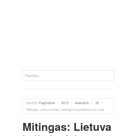
Naršyti:
Pagrindinis
/
2012
/
balandžio
/
30
/
Mitingas: Lietuva kelią į teisingumą pradeda nuo nulio
Mitingas: Lietuva