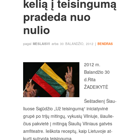
kelią į teisingumą
pradeda nuo
nulio
pagal
arba
į
MESLAISVI
30 BALANDŽIO, 2012
BENDRAS
2012 m.
Balandžio 30
d.Rita
ŽADEIKYTĖ
Šeš­ta­die­nį Šiau­
liuo­se Są­jū­džio „Už tei­sin­gu­mą“ ini­cia­ty­vi­nė
gru­pė po tri­jų mi­tin­gų, vy­ku­sių Vil­niu­je, šiau­lie­
čius pa­kvie­tė į mi­tin­gą Šiau­lių Vil­niaus gat­vės
am­fi­teat­re. Ieš­ko­ta re­cep­tų, kaip Lie­tu­vo­je at­
kur­ti su­tryp­tą tei­sin­gu­mą.